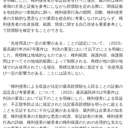
を明確にした。権利侵害者が挙証妨害を行った場合、裁判所は権利
者側の主張と証拠を参考にしながら賠償額を定める際に、関係証拠
を包括的かつ客観的に調べ、権利侵害行為の期間、回数、権利侵害
者の主観的な悪意などの要因を総合的に考量しなければならず、権
利侵害者の生産規模、範囲、情状に関する自己供述を重要参考とし
て賠償額を確定することができる。
「先使用及び一定の影響がある」ことの認定について、（2023）
最高裁行申2567号案件は、判決の要旨において以下のことを明確に
した。商標権は地域的なものであり、権利範囲、保護内容、保護期
間はすべてその地域的範囲によって制限される。商標が他の国や地
域でのみ使用されている場合、商標法第32条に規定する「先使用及
び一定の影響力がある」ことには該当しない。
「権利侵害による収益が法定の最高賠償額を上回ることの証拠の
認定及び考量要素」について、（2022）最高裁民終312号案件は、
判決の要旨において以下のことを明確にした。権利侵害による収益
が、不正競争防止法に規定された法定最高賠償額を明らかに超える
ことを立証するのに十分な証拠がある場合、裁判所は企業名の知名
度、権利侵害者の主観的な悪意の程度、挙証妨害の有無、権利侵害
行為の詳細、権利侵害の被害者の権利保護のための合理的な支出な