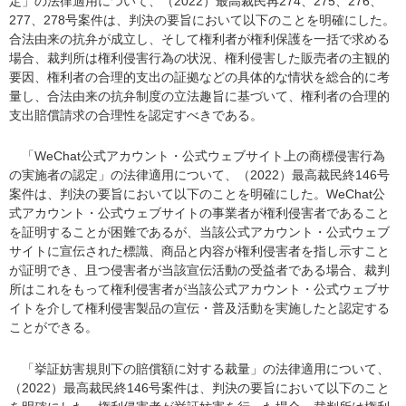
定」の法律適用について、（2022）最高裁民再274、275、276、
277、278号案件は、判決の要旨において以下のことを明確にした。
合法由来の抗弁が成立し、そして権利者が権利保護を一括で求める
場合、裁判所は権利侵害行為の状況、権利侵害した販売者の主観的
要因、権利者の合理的支出の証拠などの具体的な情状を総合的に考
量し、合法由来の抗弁制度の立法趣旨に基づいて、権利者の合理的
支出賠償請求の合理性を認定すべきである。
「WeChat公式アカウント・公式ウェブサイト上の商標侵害行為
の実施者の認定」の法律適用について、（2022）最高裁民終146号
案件は、判決の要旨において以下のことを明確にした。WeChat公
式アカウント・公式ウェブサイトの事業者が権利侵害者であること
を証明することが困難であるが、当該公式アカウント・公式ウェブ
サイトに宣伝された標識、商品と内容が権利侵害者を指し示すこと
が証明でき、且つ侵害者が当該宣伝活動の受益者である場合、裁判
所はこれをもって権利侵害者が当該公式アカウント・公式ウェブサ
イトを介して権利侵害製品の宣伝・普及活動を実施したと認定する
ことができる。
「挙証妨害規則下の賠償額に対する裁量」の法律適用について、
（2022）最高裁民終146号案件は、判決の要旨において以下のこと