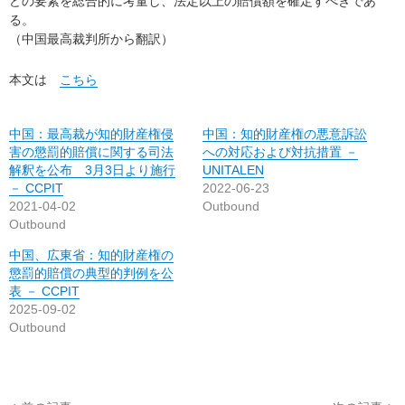
どの要素を総合的に考量し、法定以上の賠償額を確定すべきであ
る。
（中国最高裁判所から翻訳）
本文は
こちら
中国：最高裁が知的財産権侵
中国：知的財産権の悪意訴訟
害の懲罰的賠償に関する司法
への対応および対抗措置 －
解釈を公布 3月3日より施行
UNITALEN
－ CCPIT
2022-06-23
2021-04-02
Outbound
Outbound
中国、広東省：知的財産権の
懲罰的賠償の典型的判例を公
表 － CCPIT
2025-09-02
Outbound
投