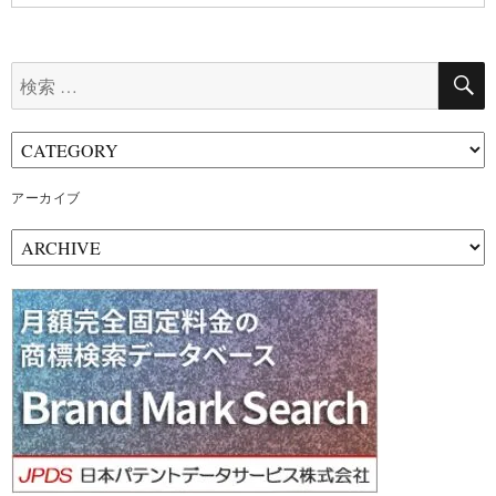
検
索:
アーカイブ
ア
ー
カ
イ
ブ