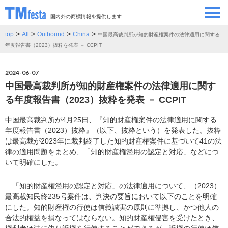
国内外の商標情報を提供します
>
>
>
>
top
All
Outbound
China
中国最高裁判所が知的財産権案件の法律適用に関する
SEMINAR/EVENT
セミナー/イベント
年度報告書（2023）抜粋を発表 － CCPIT
ABOUT
当サイトについて
2024-06-07
中国最高裁判所が知的財産権案件の法律適用に関す
CONTRIBUTORS
情報提供者
る年度報告書（2023）抜粋を発表 － CCPIT
中国最高裁判所が4月25日、『知的財産権案件の法律適用に関する
CONTACT
お問い合わせ
年度報告書（2023）抜粋』（以下、抜粋という）を発表した。抜粋
は最高裁が2023年に裁判終了した知的財産権案件に基づいて41の法
律の適用問題をまとめ、「知的財産権濫用の認定と対応」などにつ
いて明確にした。
「知的財産権濫用の認定と対応」の法律適用について、（2023）
最高裁知民終235号案件は、判決の要旨において以下のことを明確
にした。知的財産権の行使は信義誠実の原則に準拠し、かつ他人の
合法的権益を損なってはならない。知的財産権侵害を受けたとき、