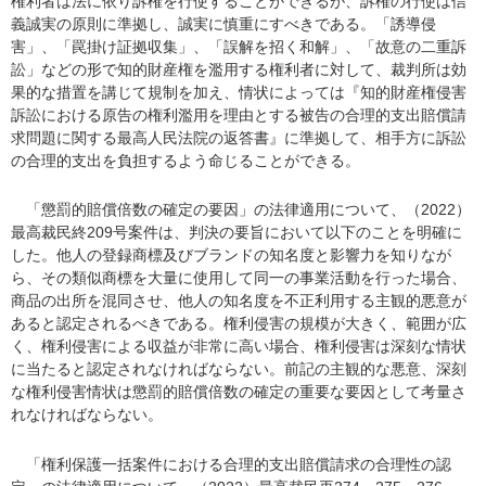
権利者は法に依り訴権を行使することができるが、訴権の行使は信
義誠実の原則に準拠し、誠実に慎重にすべきである。「誘導侵
害」、「罠掛け証拠収集」、「誤解を招く和解」、「故意の二重訴
訟」などの形で知的財産権を濫用する権利者に対して、裁判所は効
果的な措置を講じて規制を加え、情状によっては『知的財産権侵害
訴訟における原告の権利濫用を理由とする被告の合理的支出賠償請
求問題に関する最高人民法院の返答書』に準拠して、相手方に訴訟
の合理的支出を負担するよう命じることができる。
「懲罰的賠償倍数の確定の要因」の法律適用について、（2022）
最高裁民終209号案件は、判決の要旨において以下のことを明確に
した。他人の登録商標及びブランドの知名度と影響力を知りなが
ら、その類似商標を大量に使用して同一の事業活動を行った場合、
商品の出所を混同させ、他人の知名度を不正利用する主観的悪意が
あると認定されるべきである。権利侵害の規模が大きく、範囲が広
く、権利侵害による収益が非常に高い場合、権利侵害は深刻な情状
に当たると認定されなければならない。前記の主観的な悪意、深刻
な権利侵害情状は懲罰的賠償倍数の確定の重要な要因として考量さ
れなければならない。
「権利保護一括案件における合理的支出賠償請求の合理性の認