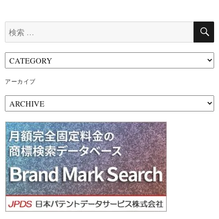
検
索:
アーカイブ
ア
ー
カ
イ
ブ