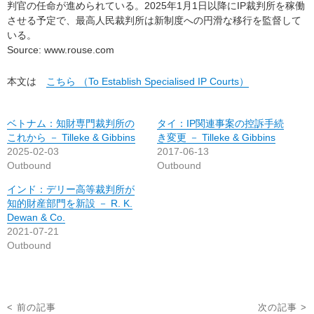
判官の任命が進められている。2025年1月1日以降にIP裁判所を稼働
させる予定で、最高人民裁判所は新制度への円滑な移行を監督して
いる。
Source: www.rouse.com
本文は
こちら （To Establish Specialised IP Courts）
ベトナム：知財専門裁判所の
タイ：IP関連事案の控訴手続
これから － Tilleke & Gibbins
き変更 － Tilleke & Gibbins
2025-02-03
2017-06-13
Outbound
Outbound
インド：デリー高等裁判所が
知的財産部門を新設 － R. K.
Dewan & Co.
2021-07-21
Outbound
投
< 前の記事
次の記事 >