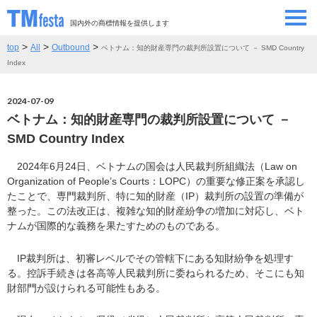
国内外の商標情報を提供します
>
>
>
top
All
Outbound
ベトナム：知的財産専門の裁判所設置について － SMD Country
SEMINAR/EVENT
セミナー/イベント
Index
ABOUT
当サイトについて
2024-07-09
ベトナム：知的財産専門の裁判所設置について －
CONTRIBUTORS
情報提供者
SMD Country Index
2024年6月24日、ベトナムの国会は人民裁判所組織法（Law on
CONTACT
お問い合わせ
Organization of People’s Courts：LOPC）の重要な修正案を承認し
たことで、専門裁判所、特に知的財産（IP）裁判所の設置の準備が
整った。この法改正は、複雑な知的財産紛争の増加に対応し、ベト
ナムが国際的な義務を果たすためのものである。
IP裁判所は、初審レベルでその管轄下にある知財紛争を処理す
る。控訴手続きは各高等人民裁判所に委ねられるため、そこにも知
財部門が設けられる可能性もある。