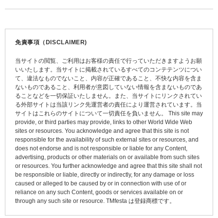
稿
ナ
ビ
免責事項（DISCLAIMER)
ゲ
当サイトの閲覧、ご利用はお客様の責任で行っていただきますようお願
ー
いいたします。当サイトに掲載されているすべてのコンテテンツについ
て、違法なものでないこと、内容が正確であること、不快な内容を含ま
シ
ないものであること、利用者が意図していない情報を含まないものであ
ョ
ることなどを一切保証いたしません。また、当サイトにリンクされてい
る外部サイトは当該リンク先運営者の責任により運営されています。当
ン
サイトはこれらのサイトについて一切責任を負いません。 This site may
provide, or third parties may provide, links to other World Wide Web
sites or resources. You acknowledge and agree that this site is not
responsible for the availability of such external sites or resources, and
does not endorse and is not responsible or liable for any Content,
advertising, products or other materials on or available from such sites
or resources. You further acknowledge and agree that this site shall not
be responsible or liable, directly or indirectly, for any damage or loss
caused or alleged to be caused by or in connection with use of or
reliance on any such Content, goods or services available on or
through any such site or resource. TMfesta は登録商標です。