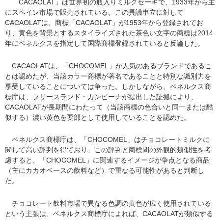
「CACAOLAT」は世界初の瓶入りミルクセーキで、1933年から主
にスペイン市場で販売されている。この異議申立に対して
CACAOLATは、商標「CACAOLAT」が1953年から登録されてお
り、黄色を背景とするスタイライズされた茶色い文字の商標は2014
年にベネルクスを指定して国際商標登録されていると反論した。
CACAOLATは、「CHOCOMEL」が人気のあるブランドであるこ
とは認めたが、当該カラー商標が著名であることと特別な識別力を
享受していることについては争った。しかしながら、ベネルクス商
標庁は、フリースランド・カンピーナが提出した証拠により、
CACAOLATが長期間にわたって（当該商標の色合いと同一または酷
似する）濃い黄色を要部として使用していることを認めた。
ベネルクス商標庁は、「CHOCOMEL」はチョコレートミルクに
関して高い評判を得ており、この評判と商標間の外観的類似性を考
慮すると、「CHOCOMEL」に関連するイメージが争点となる商品
（主にカカオベースの飲料など）で重なる可能性があると判断し
た。
チョコレート飲料市場で異なる色調の黄色が広く使用されている
という主張は、ベネルクス商標庁によれば、CACAOLATが類似する