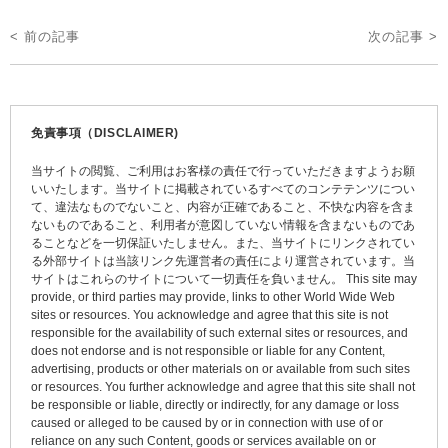
投
< 前の記事
次の記事 >
稿
ナ
ビ
免責事項（DISCLAIMER)
ゲ
当サイトの閲覧、ご利用はお客様の責任で行っていただきますようお願
ー
いいたします。当サイトに掲載されているすべてのコンテテンツについ
て、違法なものでないこと、内容が正確であること、不快な内容を含ま
シ
ないものであること、利用者が意図していない情報を含まないものであ
ョ
ることなどを一切保証いたしません。また、当サイトにリンクされてい
る外部サイトは当該リンク先運営者の責任により運営されています。当
ン
サイトはこれらのサイトについて一切責任を負いません。 This site may
provide, or third parties may provide, links to other World Wide Web
sites or resources. You acknowledge and agree that this site is not
responsible for the availability of such external sites or resources, and
does not endorse and is not responsible or liable for any Content,
advertising, products or other materials on or available from such sites
or resources. You further acknowledge and agree that this site shall not
be responsible or liable, directly or indirectly, for any damage or loss
caused or alleged to be caused by or in connection with use of or
reliance on any such Content, goods or services available on or