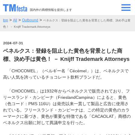
国内外の商標情報を提供します
>
>
>
top
All
Outbound
ベネルクス：登録を阻止した黄色を背景とした商標、決め手は黄
SEMINAR/EVENT
セミナー/イベント
色！ － Knijff Trademark Attorneys
ABOUT
当サイトについて
2024-07-31
ベネルクス：登録を阻止した黄色を背景とした商
CONTRIBUTORS
情報提供者
標、決め手は黄色！ － Knijff Trademark Attorneys
「CHOCOMEL」（ベルギー名「Cécémel」）は、ベネルクスで
CONTACT
お問い合わせ
高い人気を誇っているチョコレート飲料ブランドだ。
「CHOCOMEL」は1932年からベネルクスで販売されており、フ
リースランド・カンピーナ（FrieslandCampina）によると、黄色
（色コード：PMS 116U）は発売以来一貫して製品と広告に使用さ
れている。フリースランド・カンピーナは、この特定の黄色のカラ
ーマークに基づき、黄色が重要な特徴である「CACAOLAT」商標の
ベネルクス出願に対して異議申立を行った。