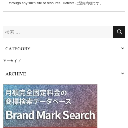
through any such site or resource. TMfesta は登録商標です。
検
索:
アーカイブ
ア
ー
カ
イ
ブ