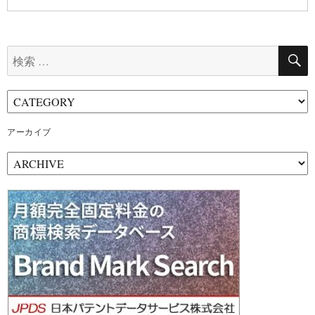
検
索:
アーカイブ
ア
ー
カ
イ
ブ