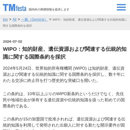
国内外の商標情報を提供します
>
>
>
top
All
一般（General）
WIPO：知的財産、遺伝資源および関連する伝統的知識に
SEMINAR/EVENT
セミナー/イベント
関する国際条約を採択
ABOUT
当サイトについて
2024-07-02
WIPO：知的財産、遺伝資源および関連する伝統的知
CONTRIBUTORS
情報提供者
識に関する国際条約を採択
2024年5月24日、世界知的所有権機関 (WIPO) は知的財産、遺伝資
CONTACT
お問い合わせ
源および関連する伝統的知識に関する国際条約を採択し、数十年に
わたる交渉に終止符を打つ歴史的な突破口を開いた。
この条約は、10年以上ぶりのWIPO新条約というだけでなく、先住
民や地域社会が保有する遺伝資源や伝統的知識を扱った初めての国
際条約である。
この条約が15の加盟国で批准されれば、遺伝資源および関連する伝
統的知識を利用して発明された出願人に対する新たな開示要件が国