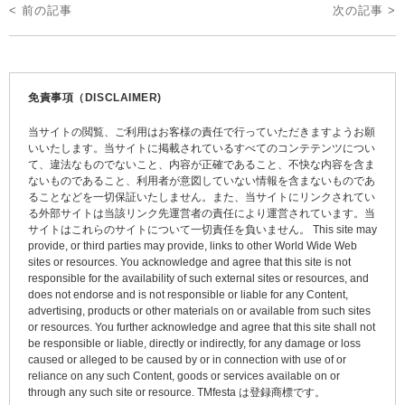
投
< 前の記事
次の記事 >
稿
ナ
ビ
免責事項（DISCLAIMER)
ゲ
当サイトの閲覧、ご利用はお客様の責任で行っていただきますようお願
ー
いいたします。当サイトに掲載されているすべてのコンテテンツについ
て、違法なものでないこと、内容が正確であること、不快な内容を含ま
シ
ないものであること、利用者が意図していない情報を含まないものであ
ョ
ることなどを一切保証いたしません。また、当サイトにリンクされてい
る外部サイトは当該リンク先運営者の責任により運営されています。当
ン
サイトはこれらのサイトについて一切責任を負いません。 This site may
provide, or third parties may provide, links to other World Wide Web
sites or resources. You acknowledge and agree that this site is not
responsible for the availability of such external sites or resources, and
does not endorse and is not responsible or liable for any Content,
advertising, products or other materials on or available from such sites
or resources. You further acknowledge and agree that this site shall not
be responsible or liable, directly or indirectly, for any damage or loss
caused or alleged to be caused by or in connection with use of or
reliance on any such Content, goods or services available on or
through any such site or resource. TMfesta は登録商標です。