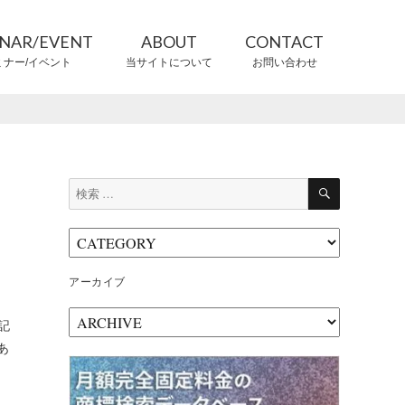
INAR/EVENT
ABOUT
CONTACT
ミナー/イベント
当サイトについて
お問い合わせ
CONTRIBUTORS
情報提供者
検
検
索
索:
アーカイブ
ア
記
ー
あ
カ
イ
ブ