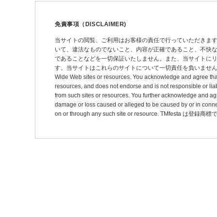
ゲ
ー
免責事項（DISCLAIMER)
シ
当サイトの閲覧、ご利用はお客様の責任で行っていただきま
いて、違法なものでないこと、内容が正確であること、不快
ョ
であることなどを一切保証いたしません。また、当サイトに
ン
す。当サイトはこれらのサイトについて一切責任を負いません。 This site may pro
Wide Web sites or resources. You acknowledge and agree that thi
resources, and does not endorse and is not responsible or liab
from such sites or resources. You further acknowledge and agree t
damage or loss caused or alleged to be caused by or in connec
on or through any such site or resource. TMfesta は登録商