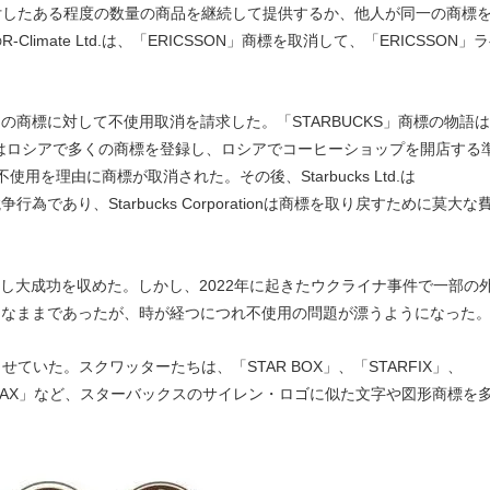
したある程度の数量の商品を継続して提供するか、他人が同一の商標
mate Ltd.は、「ERICSSON」商標を取消して、「ERICSSON」
の商標に対して不使用取消を請求した。「STARBUCKS」商標の物語
rationはロシアで多くの商標を登録し、ロシアでコーヒーショップを開店する
不使用を理由に商標が取消された。その後、Starbucks Ltd.は
であり、Starbucks Corporationは商標を取り戻すために莫大な
上をオープンし大成功を収めた。しかし、2022年に起きたウクライナ事件で一部の
有効なままであったが、時が経つにつれ不使用の問題が漂うようになった
た。スクワッターたちは、「STAR BOX」、「STARFIX」、
STARMAX」など、スターバックスのサイレン・ロゴに似た文字や図形商標を