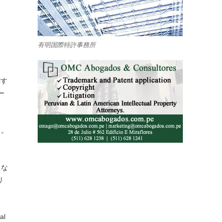
有明国際特許事務所
関す
ー
る。
々な
リ
al