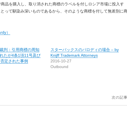
はなく、他で商品を購入し、取り消された商標のラベルを付しロシア市場に投入す
にとって馴染み深いものであるから、そのような商標を付して無差別に
ardy）
裁判：引用商標の周知
スターバックスのパロディの場合 – by
れたが4条1項11号及び
Knijff Trademark Attorneys
は否定された事例
2016-10-27
Outbound
次の記事