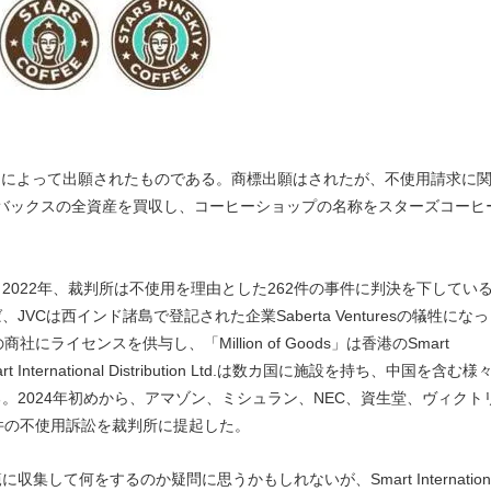
y氏によって出願されたものである。商標出願はされたが、不使用請求に
ターバックスの全資産を買収し、コーヒーショップの名称をスターズコーヒ
022年、裁判所は不使用を理由とした262件の事件に判決を下してい
は西インド諸島で登記された企業Saberta Venturesの犠牲になっ
ロシアの商社にライセンスを供与し、「Million of Goods」は香港のSmart
mart International Distribution Ltd.は数カ国に施設を持ち、中国を含む様
2024年初めから、アマゾン、ミシュラン、NEC、資生堂、ヴィクト
件の不使用訴訟を裁判所に提起した。
人の商標を広範に収集して何をするのか疑問に思うかもしれないが、Smart Internation