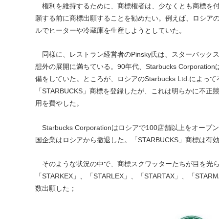
権利を維持するために、商標権者は、少なくとも商標を付
願する前に商標出願することを勧めたい。例えば、ロシアのR-Cli
ルでヒーターや冷蔵庫を生産しようとしていた。
同様に、レストラン経営者のPinsky氏は、スターバックス
想外の展開に満ちている。90年代、Starbucks Corpo
備をしていた。ところが、ロシアのStarbucks Ltd.によって
「STARBUCKS」商標を登録したが、これは明らかに不正競争行為
用を費やした。
Starbucks Corporationはロシアで100店舗以
国企業はロシアから撤退した。「STARBUCKS」商標は
そのような状況の中で、商標スクワッターたちが目を光らせてい
「STARKEX」、「STARLEX」、「STARTAX」、「
数出願した；