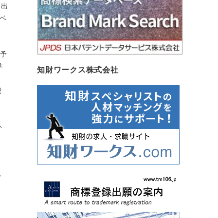
を出
ラベ
は予
準
知財ワークス株式会社
費
外
。
多