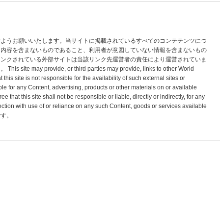
すようお願いいたします。当サイトに掲載されているすべてのコンテテンツにつ
な内容を含まないものであること、利用者が意図していない情報を含まないもの
リンクされている外部サイトは当該リンク先運営者の責任により運営されていま
vide, or third parties may provide, links to other World
s site is not responsible for the availability of such external sites or
le for any Content, advertising, products or other materials on or available
hat this site shall not be responsible or liable, directly or indirectly, for any
tion with use of or reliance on any such Content, goods or services available
標です。