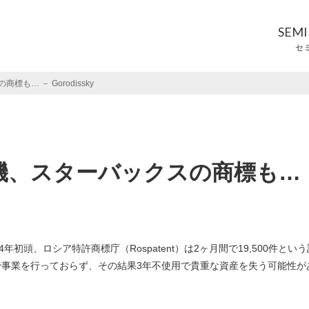
SEM
セ
… － Gorodissky
機、スターバックスの商標も…
頭、ロシア特許商標庁（Rospatent）は2ヶ月間で19,500件という
事業を行っておらず、その結果3年不使用で貴重な資産を失う可能性が