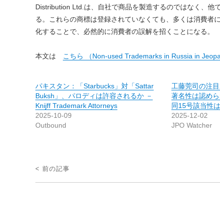
Distribution Ltd.は、自社で商品を製造するので
る。これらの商標は登録されていなくても、多くは消費者
化することで、必然的に消費者の誤解を招くことになる。
本文は
こちら （Non-used Trademarks in Russia in Jeop
パキスタン：「Starbucks」対「Sattar
工藤莞司の注目
Buksh」、パロディは許容されるか －
著名性は認めら
Knijff Trademark Attorneys
同15号該当性
2025-10-09
2025-12-02
Outbound
JPO Watcher
投
< 前の記事
稿
ナ
ビ