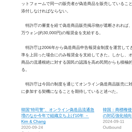
ットフォームで同一の販売者が偽造商品を販売していること
添付しなければならない。
特許庁の審査を経て偽造商品販売掲示物が遮断されれば、これを
万ウォン(約30,000円)の報奨金を支給する。
特許庁は2006年から偽造商品申告報奨金制度を運営して
準を上回った場合にのみ報奨金を支給してきた。しかし、
商品の流通根絶に対する国民の認識を高め民間からも積極
る。
特許庁は今回の制度を通じてオンライン偽造商品販売に対
に参加する契機になることを期待していると述べた。
韓国“特司警”、オンライン偽造品流通急
韓国：商標権侵
増のなか今年で組織立ち上げ10年 －
の対応強化傾向 － 
Kim & Chang
2024-09-11
2020-09-24
Outbound