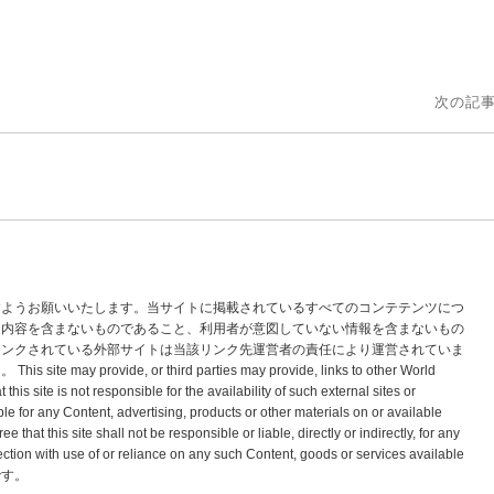
次の記事
すようお願いいたします。当サイトに掲載されているすべてのコンテテンツにつ
な内容を含まないものであること、利用者が意図していない情報を含まないもの
リンクされている外部サイトは当該リンク先運営者の責任により運営されていま
vide, or third parties may provide, links to other World
s site is not responsible for the availability of such external sites or
le for any Content, advertising, products or other materials on or available
hat this site shall not be responsible or liable, directly or indirectly, for any
tion with use of or reliance on any such Content, goods or services available
標です。