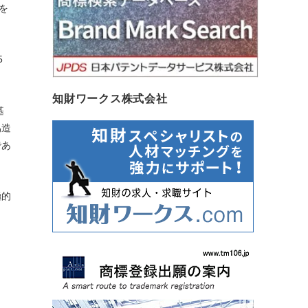
を
5
知財ワークス株式会社
基
偽造
であ
極的