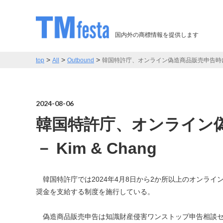
国内外の商標情報を提供します
>
>
>
top
All
Outbound
韓国特許庁、オンライン偽造商品販売申告時に報奨金
2024-08-06
韓国特許庁、オンライン
－ Kim & Chang
韓国特許庁では2024年4月8日から2か所以上のオンラ
奨金を支給する制度を施行している。
偽造商品販売申告は知識財産侵害ワンストップ申告相談センター(w