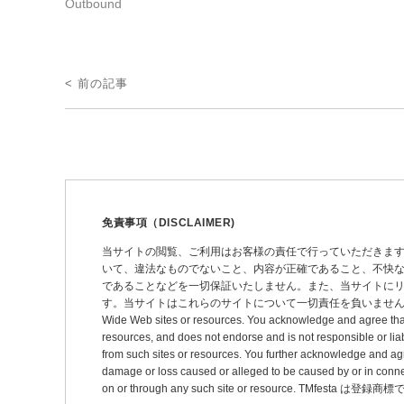
Outbound
投
< 前の記事
稿
ナ
ビ
ゲ
ー
免責事項（DISCLAIMER)
シ
当サイトの閲覧、ご利用はお客様の責任で行っていただきま
いて、違法なものでないこと、内容が正確であること、不快
ョ
であることなどを一切保証いたしません。また、当サイトに
ン
す。当サイトはこれらのサイトについて一切責任を負いません。 This site may pro
Wide Web sites or resources. You acknowledge and agree that thi
resources, and does not endorse and is not responsible or liab
from such sites or resources. You further acknowledge and agree t
damage or loss caused or alleged to be caused by or in connec
on or through any such site or resource. TMfesta は登録商