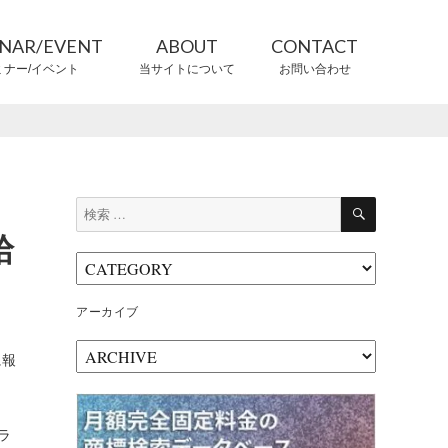
INAR/EVENT
ABOUT
CONTACT
ミナー/イベント
当サイトについて
お問い合わせ
CONTRIBUTORS
情報提供者
検
検
索
索:
給
アーカイブ
ア
に報
ー
カ
イ
ブ
ラ