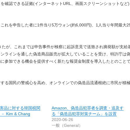
を確認できる証拠(インターネットURL、画面スクリーンショットなど)
申告した者に1件当り5万ウォン(約6,000円)、1人当り年間最大2
きたが、これまでは申告事件が検察に起訴意見で送致され摘発額が支給
オンラインを通した偽造商品販売が拡大していることを受け、特許庁は
的に参加できる機会を提供すべく新たな報奨金制度を導入したとのこと
する国民の警戒心を高め、オンラインでの偽造品流通根絶に市民が積
害品に対する韓国税関
Amazon、偽造品犯罪者を調査・追及す
Kim & Chang
る「偽造品犯罪対策チーム」を設置
2020-06-26
一般（General）