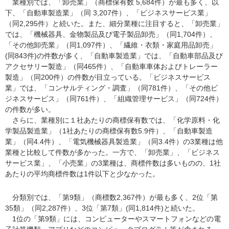
業種別では、「卸売業」（商標保有数 5,684件）が最も多く、以
下、「自動車製造業」（同 3,207件）、「ビジネスサービス業」
（同2,295件）と続いた。また、細分業種に注目すると、「卸売業」
では、「機械器具、金物製品及び電子製品卸売」（同1,704件）、
「その他卸売業」（同1,097件）、「繊維・衣類・家庭用品卸売」
(同843件)の件数が多く、「自動車製造業」では、「自動車部品及び
アクセサリー製造」（同465件）、「自動車車体およびトレーラー
製造」（同200件）の件数が目立っている。「ビジネスサービス
業」では、「コンサルティング・調査」（同781件）、「その他ビ
ジネスサービス」（同761件）、「組織管理サービス」（同724件）
の件数が多い。
さらに、業種別に１社あたりの商標保有数では、「化学原料・化
学製品製造業」（1社あたりの商標保有数5.9件）、「自動車製造
業」（同4.4件）、「電気機械器具製造業」（同3.4件）の3業種は他
業種と比較して件数が多かった。一方で、「卸売業」、「ビジネス
サービス業」、「小売業」の3業種は、商標件数は多いものの、1社
あたりの平均商標件数は1件以下と少なかった。
分類別では、「第9類」（商標数2,367件）が最も多く、2位「第
35類」（同2,287件）、3位「第7類」(同1,814件)と続いた。
1位の「第9類」には、コンピューターやスマートフォンなどの電