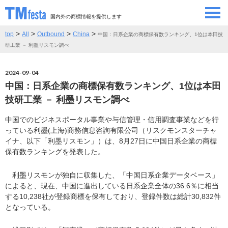
国内外の商標情報を提供します
>
>
>
>
top
All
Outbound
China
中国：日系企業の商標保有数ランキング、1位は本田技
SEMINAR/EVENT
セミナー/イベント
研工業 － 利墨リスモン調べ
ABOUT
当サイトについて
2024-09-04
中国：日系企業の商標保有数ランキング、1位は本田
CONTRIBUTORS
情報提供者
技研工業 － 利墨リスモン調べ
中国でのビジネスポータル事業や与信管理・信用調査事業などを行
CONTACT
お問い合わせ
っている利墨(上海)商務信息咨詢有限公司（リスクモンスターチャ
イナ、以下「利墨リスモン」）は、8月27日に中国日系企業の商標
保有数ランキングを発表した。
利墨リスモンが独自に収集した、「中国日系企業データベース」
によると、現在、中国に進出している日系企業全体の36.6％に相当
する10,238社が登録商標を保有しており、登録件数は総計30,832件
となっている。