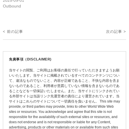
2025-09-01
Outbound
投
< 前の記事
次の記事 >
稿
ナ
ビ
免責事項（DISCLAIMER)
ゲ
当サイトの閲覧、ご利用はお客様の責任で行っていただきますようお願
ー
いいたします。当サイトに掲載されているすべてのコンテテンツについ
て、違法なものでないこと、内容が正確であること、不快な内容を含ま
シ
ないものであること、利用者が意図していない情報を含まないものであ
ョ
ることなどを一切保証いたしません。また、当サイトにリンクされてい
る外部サイトは当該リンク先運営者の責任により運営されています。当
ン
サイトはこれらのサイトについて一切責任を負いません。 This site may
provide, or third parties may provide, links to other World Wide Web
sites or resources. You acknowledge and agree that this site is not
responsible for the availability of such external sites or resources, and
does not endorse and is not responsible or liable for any Content,
advertising, products or other materials on or available from such sites