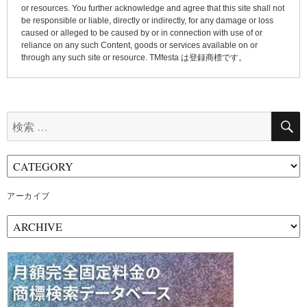
or resources. You further acknowledge and agree that this site shall not
be responsible or liable, directly or indirectly, for any damage or loss
caused or alleged to be caused by or in connection with use of or
reliance on any such Content, goods or services available on or
through any such site or resource. TMfesta は登録商標です。
検
索:
アーカイブ
ア
ー
カ
イ
ブ