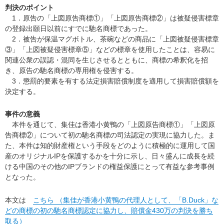
判決のポイント
1．原告の「上図原告商標①」「上図原告商標②」は被疑侵害標章
の登録出願日以前にすでに馳名商標であった。
2．被告が保温マグボトル、茶碗などの商品に「上図被疑侵害標章
③」「上図被疑侵害標章⑤」などの標章を使用したことは、容易に
関連公衆の誤認・混同を生じさせるとともに、商標の希釈化を招
き、原告の馳名商標の専用権を侵害する。
3．懲罰的要素を有する法定損害賠償制度を適用して損害賠償額を
決定する。
事件の意義
本件を通じて、集佳は香港小黄鴨の「上図原告商標①」「上図原
告商標②」について初の馳名商標の司法認定の実現に協力した。ま
た、本件は知的財産権という手段をどのように積極的に運用して国
産のオリジナルIPを保護するかを十分に示し、日々盛んに成長を続
ける中国のその他のIPブランドの権益保護にとって有益な参考事例
となった。
本文は
こちら （集佳が香港小黄鴨の代理人として、「B.Duck」な
どの商標の初の馳名商標認定に協力し、賠償金430万の判決を勝ち
取る）