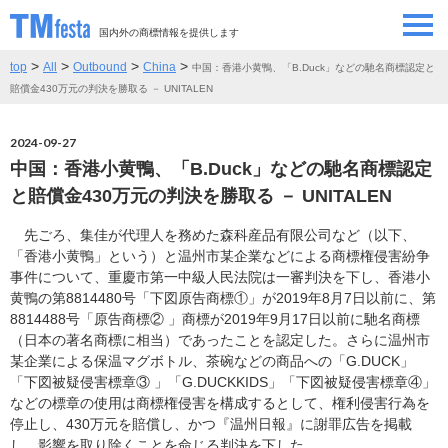
国内外の商標情報を提供します
>
>
>
>
top
All
Outbound
China
中国：香港小黄鴨、「B.Duck」などの馳名商標認定と
SEMINAR/EVENT
セミナー/イベント
賠償金430万元の判決を勝取る － UNITALEN
ABOUT
当サイトについて
2024-09-27
中国：香港小黄鴨、「B.Duck」などの馳名商標認定
CONTRIBUTORS
情報提供者
と賠償金430万元の判決を勝取る － UNITALEN
先ごろ、集佳が代理人を務めた森科産品有限公司など（以下、
CONTACT
お問い合わせ
「香港小黄鴨」という）と温州市某企業などによる商標権侵害紛争
事件について、重慶市第一中級人民法院は一審判決を下し、香港小
黄鴨の第8814480号「下図原告商標①」が2019年8月7日以前に、第
8814488号「原告商標② 」商標が2019年9月17日以前に馳名商標
（日本の著名商標に相当）であったことを認定した。さらに温州市
某企業による保温マグボトル、茶碗などの商品への「G.DUCK」
「下図被疑侵害標章③ 」「G.DUCKKIDS」「下図被疑侵害標章④」
などの標章の使用は商標権侵害を構成するとして、権利侵害行為を
停止し、430万元を賠償し、かつ『温州日報』に謝罪広告を掲載
し、影響を取り除くことを命じる判決を下した。