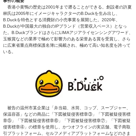
事件の概要
香港小黄鴨の歴史は2001年まで遡ることができる。創設者の許夏
林氏は2005年にイメージキャラクターのB.Duckを生み出し、
B.Duckを特色とする消費財の小売事業を展開した。2020年、
B.Duckが中国最大の独自のIPブランド（営業収入ベース）となっ
た。B.DuckブランドはさらにLIMAアジアライセンシングアワード、
玉猴賞などの業界で極めて影響力のある栄誉ある賞を受賞し、さら
に広東省重点商標保護名簿に掲載され、極めて高い知名度を誇って
いる。
被告の温州市某企業は「弁当箱、水筒、コップ、スープジャー、
保温容器」などの商品に「下図被疑侵害標章③」「下図被疑侵害標
章⑤」「下図被疑侵害標章⑥」「下図被疑侵害標章⑦」「下図被疑
侵害標章④」の標章を使用し、かつオフラインの実店舗、電子商取
引プラットフォーム、セルフメディアプラットフォームなどのさま