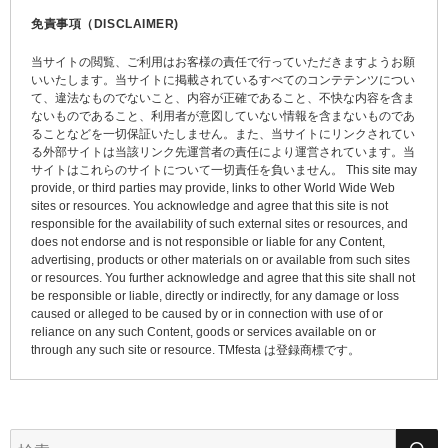
ビ
免責事項（DISCLAIMER)
ゲ
当サイトの閲覧、ご利用はお客様の責任で行っていただきますようお願
ー
いいたします。当サイトに掲載されているすべてのコンテテンツについ
て、違法なものでないこと、内容が正確であること、不快な内容を含ま
シ
ないものであること、利用者が意図していない情報を含まないものであ
ョ
ることなどを一切保証いたしません。また、当サイトにリンクされてい
る外部サイトは当該リンク先運営者の責任により運営されています。当
ン
サイトはこれらのサイトについて一切責任を負いません。 This site may
provide, or third parties may provide, links to other World Wide Web
sites or resources. You acknowledge and agree that this site is not
responsible for the availability of such external sites or resources, and
does not endorse and is not responsible or liable for any Content,
advertising, products or other materials on or available from such sites
or resources. You further acknowledge and agree that this site shall not
be responsible or liable, directly or indirectly, for any damage or loss
caused or alleged to be caused by or in connection with use of or
reliance on any such Content, goods or services available on or
through any such site or resource. TMfesta は登録商標です。
検