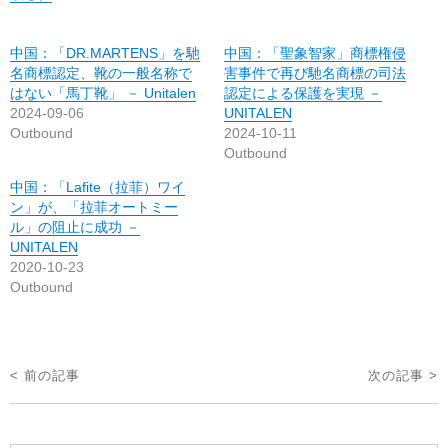
中国：「DR.MARTENS」を馳
中国：「聖象智家」商標権侵
名商標認定、靴の一般名称で
害事件で再び馳名商標の司法
はない「馬丁靴」 － Unitalen
認定による保護を実現 －
2024-09-06
UNITALEN
Outbound
2024-10-11
Outbound
中国：「Lafite（拉菲）ワイ
ン」が、「拉菲オートミー
ル」の阻止に成功 －
UNITALEN
2020-10-23
Outbound
投
< 前の記事
次の記事 >
稿
ナ