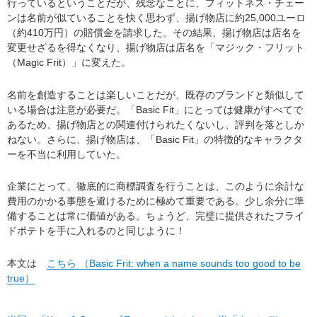
行っているということだが、残念なことに、フィットネス・チェー
ンは名前が似ていることを快く思わず、揚げ物店に約25,000ユーロ
（約410万円）の賠償金を請求した。その結果、揚げ物店は店名を
変更せざるを得なくなり、揚げ物店は店名を「マジック・フリット
（Magic Frit）」に変えた。
名前を創造することは楽しいことだが、既存のブランドと類似して
いる場合は注意が必要だ。「Basic Fit」にとっては健康がすべてで
あるため、揚げ物店との関連付けられたくないし、評判を落としか
ねない。さらに、揚げ物店は、「Basic Fit」の特徴的なキャラクタ
ーを不当に利用していた。
企業にとって、徹底的に商標調査を行うことは、このように余計な
費用のかかる事態を避けるために極めて重要である。少し余分に準
備することは常に価値がある。ちょうど、完璧に提供されたフライ
ドポテトを手に入れるのと同じように！
本文は
こちら （Basic Frit: when a name sounds too good to be
true）