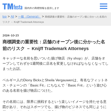
国内外の商標情報を提供します
>
>
>
top
All
一般（General）
商標調査の重要性：店舗のオープン後に分かった名前の
SEMINAR/EVENT
セミナー/イベント
リスク － Knijff Trademark Attorneys
ABOUT
当サイトについて
2024-10-25
商標調査の重要性：店舗のオープン後に分かった名
CONTRIBUTORS
情報提供者
前のリスク － Knijff Trademark Attorneys
キャッチーな名前を思いついた揚げ物店（fry shop）が、店舗をオ
CONTACT
お問い合わせ
ープンしてわずか1週間後に店名を変更しなければならなくなってし
まったお話。
ベルギー人のDiony BickxとSheila Vergauwenは、有名なフィットネ
ス・チェーンの「Basic Fit」にちなんで「Basic Frit」という遊び心
のある名前を揚げ物店につけた。
その名前には、限界に挑戦するという楽しいイメージを持たせる意
図があり、それはスポーツでも、揚げ物のビジネスでも同じように