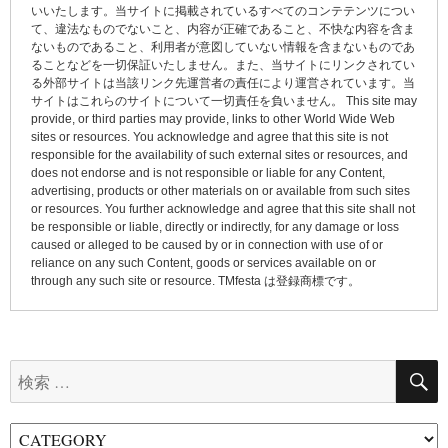
ー
いいたします。当サイトに掲載されているすべてのコンテテンツについ
て、違法なものでないこと、内容が正確であること、不快な内容を含ま
シ
ないものであること、利用者が意図していない情報を含まないものであ
ョ
ることなどを一切保証いたしません。また、当サイトにリンクされてい
る外部サイトは当該リンク先運営者の責任により運営されています。当
ン
サイトはこれらのサイトについて一切責任を負いません。 This site may
provide, or third parties may provide, links to other World Wide Web
sites or resources. You acknowledge and agree that this site is not
responsible for the availability of such external sites or resources, and
does not endorse and is not responsible or liable for any Content,
advertising, products or other materials on or available from such sites
or resources. You further acknowledge and agree that this site shall not
be responsible or liable, directly or indirectly, for any damage or loss
caused or alleged to be caused by or in connection with use of or
reliance on any such Content, goods or services available on or
through any such site or resource. TMfesta は登録商標です。
検
索: