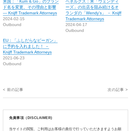
米国：「Kum & Go」のブラン
ベネルクス：米「ウェンディ
ド名を変更、その理由と影響
ーズ」の出店を阻み続けるオ
― Knijff Trademark Attorneys
ランダの「Wendy’s」 － Knijff
2024-02-15
Trademark Attorneys
Outbound
2024-04-17
Outbound
EU：「ふしだらなビーガン」
に予約を入れました！ －
Knijff Trademark Attorneys
2021-06-23
Outbound
投
< 前の記事
次の記事 >
稿
ナ
ビ
免責事項（DISCLAIMER)
ゲ
当サイトの閲覧、ご利用はお客様の責任で行っていただきますようお願