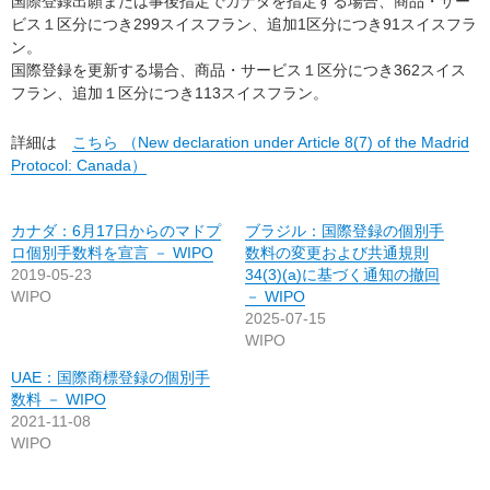
国際登録出願または事後指定でカナダを指定する場合、商品・サー
ビス１区分につき299スイスフラン、追加1区分につき91スイスフラ
ン。
国際登録を更新する場合、商品・サービス１区分につき362スイス
フラン、追加１区分につき113スイスフラン。
詳細は
こちら （New declaration under Article 8(7) of the Madrid
Protocol: Canada）
カナダ：6月17日からのマドプ
ブラジル：国際登録の個別手
ロ個別手数料を宣言 － WIPO
数料の変更および共通規則
2019-05-23
34(3)(a)に基づく通知の撤回
WIPO
－ WIPO
2025-07-15
WIPO
UAE：国際商標登録の個別手
数料 － WIPO
2021-11-08
WIPO