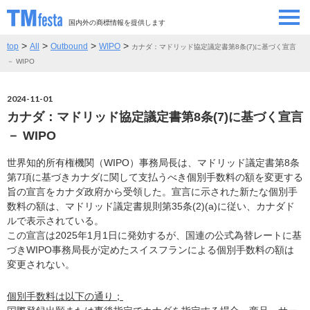
国内外の商標情報を提供します
>
>
>
>
top
All
Outbound
WIPO
カナダ：マドリッド協定議定書第8条(7)に基づく宣言
SEMINAR/EVENT
セミナー/イベント
－ WIPO
ABOUT
当サイトについて
2024-11-01
カナダ：マドリッド協定議定書第8条(7)に基づく宣言
CONTRIBUTORS
情報提供者
－ WIPO
世界知的所有権機関（WIPO）事務局長は、マドリッド議定書第8条
CONTACT
お問い合わせ
第7項に基づきカナダに関して支払うべき個別手数料の額を変更する
旨の宣言をカナダ政府から受領した。宣言に示された新たな個別手
数料の額は、マドリッド議定書規則第35条(2)(a)に従い、カナダド
ルで表示されている。
この宣言は2025年1月1日に発効するが、国連の公式為替レートに基
づきWIPO事務局長が定めたスイスフランによる個別手数料の額は
変更されない。
個別手数料は以下の通り；