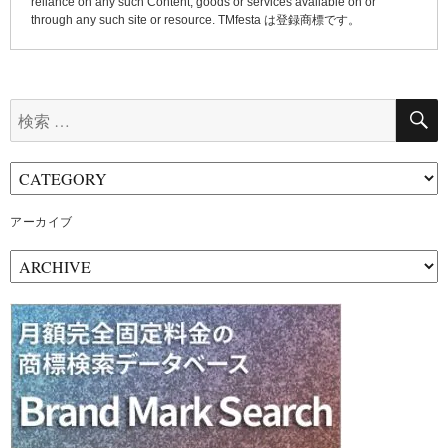
reliance on any such Content, goods or services available on or
through any such site or resource. TMfesta は登録商標です。
検
索:
アーカイブ
ア
ー
カ
イ
ブ