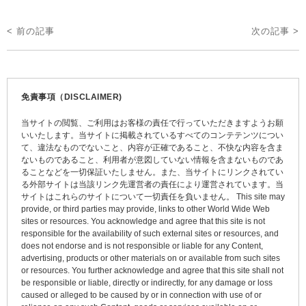
投
< 前の記事
次の記事 >
稿
ナ
ビ
免責事項（DISCLAIMER)
ゲ
当サイトの閲覧、ご利用はお客様の責任で行っていただきますようお願
ー
いいたします。当サイトに掲載されているすべてのコンテテンツについ
て、違法なものでないこと、内容が正確であること、不快な内容を含ま
シ
ないものであること、利用者が意図していない情報を含まないものであ
ョ
ることなどを一切保証いたしません。また、当サイトにリンクされてい
る外部サイトは当該リンク先運営者の責任により運営されています。当
ン
サイトはこれらのサイトについて一切責任を負いません。 This site may
provide, or third parties may provide, links to other World Wide Web
sites or resources. You acknowledge and agree that this site is not
responsible for the availability of such external sites or resources, and
does not endorse and is not responsible or liable for any Content,
advertising, products or other materials on or available from such sites
or resources. You further acknowledge and agree that this site shall not
be responsible or liable, directly or indirectly, for any damage or loss
caused or alleged to be caused by or in connection with use of or