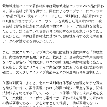
紫禁城建築パノラマ著作権紛争は紫禁城建築パノラマVR作品に関わ
り、被告会社は許可を得ずに、同社によるウェブサイトにパノラマ
VR作品の写真76枚をアップロードした。 裁判所は、当該著作物は
360度全方位でオブジェクトやシーンを表現した写真著作物で、被
告会社は原告会社所有の当該著作物のネットワーク配信権を侵害し
たとして、法に基づいて侵害行為に相応する責任を負うべきである
と判決した。本件は著作権法に基づいて独創性を有する文化財画像
データの保護方法を明らかにした。
また、文化クリエイティブ商品の知的財産権保護に関する「博物文
創」商標紛争案件も紹介された。裁判所は、登録商標の専用使用権
を有する原告の「博物文創」ロゴの無断使用が商標権侵害に当たる
と判断し、文化クリエイティブ商品の開発における合法的境界を明
確にし、文化クリエイティブ商品事業体の関連商行為を規制した。
任雪峰副長官によると、北京の裁判所は体系的な整理と綿密な調査
を継続的に行い、案件審理における難問の解決に重点を置き、関連
法律法規を絶えず改正している。データ保護に関する法律規定を改
正し、文化財データに係わる案件では、著作権法を適用して著作物
の構成要素であるデータを対象として保護し、構成要素でないデー