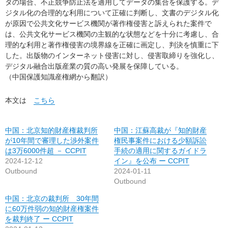
タの場合、不正競争防止法を適用してデータの集合を保護する。デ
ジタル化の合理的な利用について正確に判断し、文書のデジタル化
が原因で公共文化サービス機関が著作権侵害と訴えられた案件で
は、公共文化サービス機関の主観的な状態などを十分に考慮し、合
理的な利用と著作権侵害の境界線を正確に画定し、判決を慎重に下
した。出版物のインターネット侵害に対し、侵害取締りを強化し、
デジタル融合出版産業の質の高い発展を保障している。
（中国保護知識産権網から翻訳）
本文は
こちら
中国：北京知的財産権裁判所
中国：江蘇高裁が『知的財産
が10年間で審理した渉外案件
権民事案件における少額訴訟
は3万6000件超 － CCPIT
手続の適用に関するガイドラ
2024-12-12
イン』を公布 ー CCPIT
Outbound
2024-01-11
Outbound
中国：北京の裁判所 30年間
に60万件弱の知的財産権案件
を裁判終了 ー CCPIT