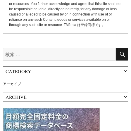
or resources. You further acknowledge and agree that this site shall not
be responsible or liable, directly or indirectly, for any damage or loss
caused or alleged to be caused by or in connection with use of or
reliance on any such Content, goods or services available on or
through any such site or resource. TMfesta は登録商標です。
検
索:
アーカイブ
ア
ー
カ
イ
ブ