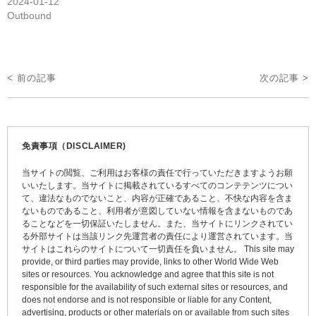
2024-01-12
Outbound
投
< 前の記事
次の記事 >
稿
ナ
ビ
免責事項（DISCLAIMER)
ゲ
当サイトの閲覧、ご利用はお客様の責任で行っていただきますようお願
ー
いいたします。当サイトに掲載されているすべてのコンテテンツについ
て、違法なものでないこと、内容が正確であること、不快な内容を含ま
シ
ないものであること、利用者が意図していない情報を含まないものであ
ョ
ることなどを一切保証いたしません。また、当サイトにリンクされてい
る外部サイトは当該リンク先運営者の責任により運営されています。当
ン
サイトはこれらのサイトについて一切責任を負いません。 This site may
provide, or third parties may provide, links to other World Wide Web
sites or resources. You acknowledge and agree that this site is not
responsible for the availability of such external sites or resources, and
does not endorse and is not responsible or liable for any Content,
advertising, products or other materials on or available from such sites