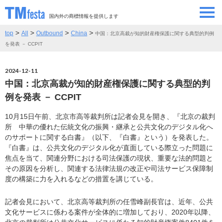
国内外の商標情報を提供します
>
>
>
>
top
All
Outbound
China
中国：北京高裁が知的財産権保護に関する典型的判例
SEMINAR/EVENT
セミナー/イベント
を発表 － CCPIT
ABOUT
当サイトについて
2024-12-11
中国：北京高裁が知的財産権保護に関する典型的判
CONTRIBUTORS
情報提供者
例を発表 － CCPIT
10月15日午前、北京市高等裁判所は記者会見を開き、『北京の裁判
CONTACT
お問い合わせ
所 中華の優れた伝統文化の振興・継承と公共文化のデジタル化へ
のサポートに関する白書』（以下、『白書』という）を発表した。
『白書』は、公共文化のデジタル化が直面している際立った問題に
焦点を当て、関連分野における司法保護の現状、重要な法的問題と
その原因を分析し、関連する法律法規の改正や司法サービス保障制
度の構築に力を入れるなどの措置を講じている。
記者会見において、北京高等裁判所の任雪峰副長官は、近年、公共
文化サービスに係わる案件が全体的に増加しており、2020年以降、