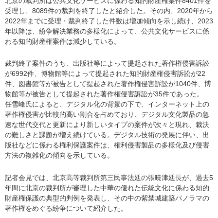
北京の裁判所は公共文化サービスに係わる知的財産権案件8401件を
受理し、8089件の裁判を終了したと紹介した。その内、2020年から
2022年までに受理・裁判終了した件数は増加傾向を示し続け、2023
年以降は、紛争解決業務の多様化によって、公共文化サービスに係
わる知的財産権案件は減少している。
裁判終了案件のうち、出版社等によって提起された著作権侵害訴訟
が6992件、博物館等によって提起された知的財産権侵害訴訟が22
件、図書館等が被告として提起された著作権侵害訴訟が1040件、博
物館等が被告として提起された著作権侵害訴訟が35件であった。
任雪峰氏によると、デジタル化の背景の下で、インターネット上の
著作権侵害が比較的高い割合を占めており、デジタル文化製品の急
速な世代交代と更新により新しいタイプの案件が次々と現れ、裁決
の難しさと課題が増え続けている。デジタル技術の発展に伴い、出
版社などに係わる権利保護案件は、権利侵害製品の多様化及び侵害
方法の複雑化の傾向を示している。
記者会見では、北京高等裁判所第三民事法廷の張暁津廷長が、過去5
年間に北京の裁判所が審理した中華の優れた伝統文化に係わる知的
財産権保護の典型的判例を発表し、その中の紫禁城建築パノラマの
著作権をめぐる紛争について紹介した。