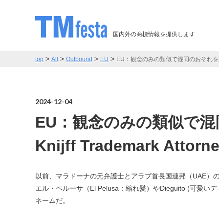
国内外の商標情報を提供します
>
>
>
>
top
All
Outbound
EU
EU：観念のみの類似で混同のおそれを立証できるか？
2024-12-04
EU：観念のみの類似で混
Knijff Trademark Attorn
以前、マラドーナの元弁護士とアラブ首長国連邦（UAE
エル・ペルーサ（El Pelusa：縮れ髪）やDieguito
ネームだ。