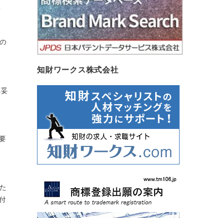
こ
の
知財ワークス株式会社
に妥
要
た
付