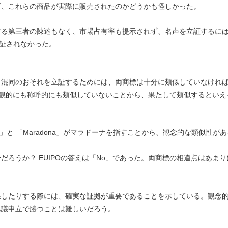
ず、これらの商品が実際に販売されたのかどうかも怪しかった。
する第三者の陳述もなく、市場占有率も提示されず、名声を立証するに
立証されなかった。
。混同のおそれを立証するためには、両商標は十分に類似していなけれ
の文字が外観的にも称呼的にも類似していないことから、果たして類似するといえ
to」と 「Maradona」がマラドーナを指すことから、観念的な類似性が
ろうか？ EUIPOの答えは「No」であった。両商標の相違点はあまり
張したりする際には、確実な証拠が重要であることを示している。観念
異議申立で勝つことは難しいだろう。