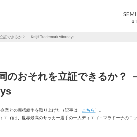
SEM
セ
 － Knijff Trademark Attorneys
同のおそれを立証できるか？ 
eys
）の企業との商標紛争を取り上げた（記事は
こちら
）。
 (可愛いディエゴ)は、世界最高のサッカー選手の一人ディエゴ・マラドーナのニ