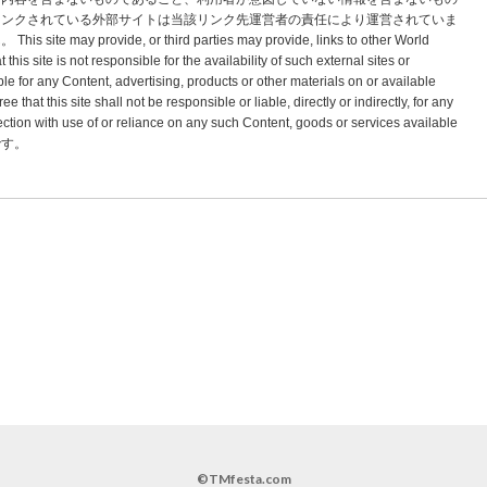
リンクされている外部サイトは当該リンク先運営者の責任により運営されていま
vide, or third parties may provide, links to other World
s site is not responsible for the availability of such external sites or
le for any Content, advertising, products or other materials on or available
hat this site shall not be responsible or liable, directly or indirectly, for any
tion with use of or reliance on any such Content, goods or services available
標です。
©TMfesta.com