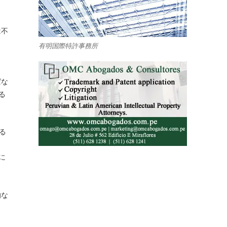
は不
有明国際特許事務所
ばな
る
ある
に
的な