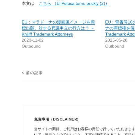
本文は
こちら （El Pelusa turns prickly (2)）
EU：マラドーナの漫画風イメージを商
EU：背番号1
標出願、対する異議申立の行方は？ －
ナの商標権を侵害し
Knijiff Trademark Attorneys
Trademark Atto
2023-11-02
2025-05-28
Outbound
Outbound
投
< 前の記事
稿
ナ
ビ
ゲ
ー
免責事項（DISCLAIMER)
シ
当サイトの閲覧、ご利用はお客様の責任で行っていただきま
いて、違法なものでないこと、内容が正確であること、不快