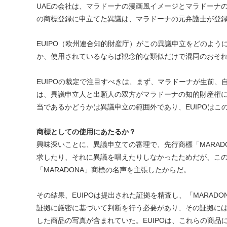
UAEの会社は、マラドーナの漫画風イメージとマラドーナのイ
の商標登録に申立てた異議は、マラドーナの元弁護士が登録し
EUIPO（欧州連合知的財産庁）がこの異議申立をどのよう
か、使用されているならば観念的な類似だけで混同のおそ
EUIPOの裁定で注目すべきは、まず、マラドーナが生前、
は、異議申立人と出願人の双方がマラドーナの知的財産権
当であるかどうかは異議申立の範囲外であり、EUIPOは
商標としての使用にあたるか？
興味深いことに、異議申立ての審理で、先行商標「MARA
求したり、それに異議を唱えたりしなかったためだが、こ
「MARADONA」商標の名声を主張したからだ。
その結果、EUIPOは提出された証拠を精査し、「MARA
証拠に厳密に基づいて判断を行う必要があり、その証拠には
した商品の写真が含まれていた。EUIPOは、これらの商