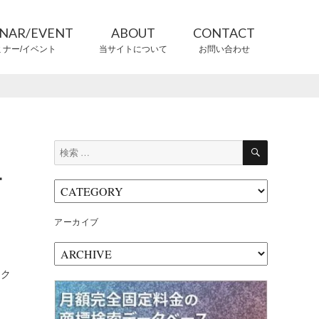
INAR/EVENT
ABOUT
CONTACT
ミナー/イベント
当サイトについて
お問い合わせ
CONTRIBUTORS
情報提供者
検
検
索
索:
－
アーカイブ
ア
ー
ック
カ
イ
ブ