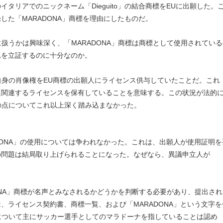
タリアでのニックネーム「Dieguito」の結合商標をEUに出願した。
た「MARADONA」商標を理由にしたものだ。
に扱うかは興味深く、「MARADONA」商標は商標として使用されている
れを立証するのに十分なのか。
自身の肖像権をEU商標の出願人にライセンス供与していたことだ。これ
に関連するライセンスを保有していることを意味する。この状況が法的
この点についてこれ以上深く踏み込まなかった。
DONA」の使用については争われなかった。これは、出願人が使用証明を
の問題は結局取り上げられることになった。なぜなら、異議申立人が
DONA」商標が名声とみなされるかどうかを判断する必要があり、提出され
、ライセンス契約書、商標一覧、および「MARADONA」という文字を
品について主にサッカー選手としてのマラドーナを指していることは認め