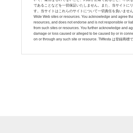
ョ
であることなどを一切保証いたしません。また、当サイトに
ン
す。当サイトはこれらのサイトについて一切責任を負いません。 This site may pro
Wide Web sites or resources. You acknowledge and agree that thi
resources, and does not endorse and is not responsible or liab
from such sites or resources. You further acknowledge and agree t
damage or loss caused or alleged to be caused by or in connec
on or through any such site or resource. TMfesta は登録商