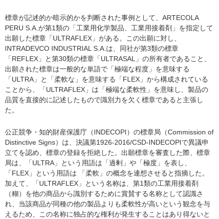
標章が記述的か暗示的かを判断された事例として、ARTECOLA
PERU S.A.が第1類の「工業用化学製品、工業用接着剤」を指定して
出願した標章「ULTRAFLEX」がある。この出願に対し、
INTRADEVCO INDUSTRIAL S.A.は、同社が第3類の標章
「REFLEX」と第30類の標章「ULTRASAL」の所有者であること、
出願された標章は一般的な単語で「極端な程度」を意味する
「ULTRA」と「柔軟な」を意味する「FLEX」から構成されている
ことから、「ULTRAFLEX」は「極端な柔軟性」を意味し、製品の
品質を直接的に記述したもので識別力を欠く標章であると主張し
た。
公正競争・知的財産保護庁（INDECOPI）の標章局（Commission of
Distinctive Signs）は、決議第1926-2016/CSD-INDECOPIで異議申
立てを認め、標章の登録を拒絶した。出願標章を審査した際、標章
局は、「ULTRA」という用語は「過剰」や「極度」を表し、
「FLEX」という用語は 「柔軟」の概念を連想させると指摘した。
加えて、「ULTRAFLEX」という名称は、第1類の工業用接着剤
（糊）を他の商品から識別するために賞賛する名称として認識さ
れ、当該商品が同種の他の製品よりも柔軟性が高いという観念を与
えるため、この名称に独占的な権利が発生することはあり得ないと