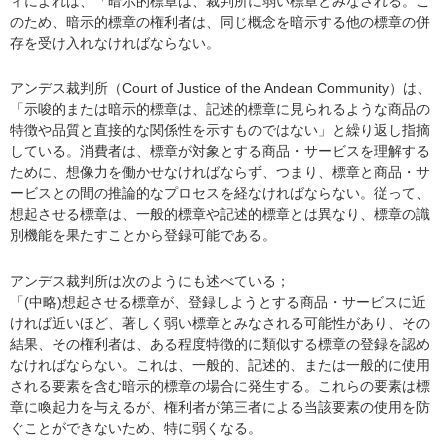
ィによれば、「暗示的標章は、裁判所に弱い標章とみなされる。こ
のため、暗示的標章の権利者は、同じ概念を暗示する他の標章の併
存を受け入れなければならない。
アンデス裁判所（Court of Justice of the Andean Community）は、
「示唆的または暗示的標章は、記述的標章に見られるような商品の
特徴や品質と直接的な関係性を示すものではない」と繰り返し指摘
している。消費者は、標章が対象とする商品・サービスを理解する
ために、想像力を働かせなければならず、つまり、標章と商品・サ
ービスとの間の推論的なプロセスを経なければならない。従って、
想起させる標章は、一般的標章や記述的標章とは異なり、標章の識
別機能を果たすことから登録可能である。
アンデス裁判所は次のようにも述べている；
「(中略)想起させる標章が、登録しようとする商品・サービスに近
ければ近いほど、著しく弱い標章とみなされる可能性があり、その
結果、その権利者は、ある程度特徴的に類似する標章の登録を認め
なければならない。これは、一般的、記述的、または一般的に使用
される要素を含む暗示的標章の場合に発生する。これらの要素は標
章に喚起力を与えるが、権利者が第三者による当該要素の使用を防
ぐことができないため、特に弱くなる。