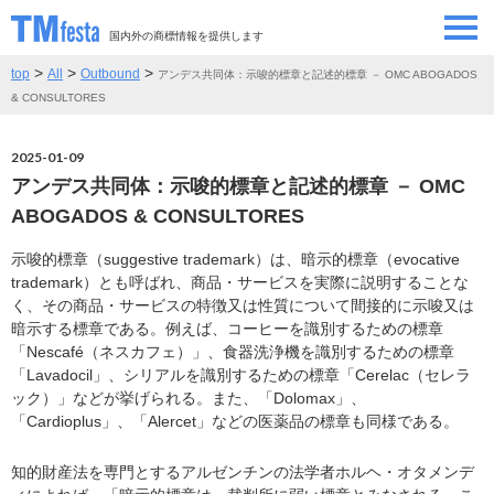
国内外の商標情報を提供します
>
>
>
top
All
Outbound
アンデス共同体：示唆的標章と記述的標章 － OMC ABOGADOS
SEMINAR/EVENT
セミナー/イベント
& CONSULTORES
ABOUT
当サイトについて
2025-01-09
アンデス共同体：示唆的標章と記述的標章 － OMC
CONTRIBUTORS
情報提供者
ABOGADOS & CONSULTORES
示唆的標章（suggestive trademark）は、暗示的標章（evocative
CONTACT
お問い合わせ
trademark）とも呼ばれ、商品・サービスを実際に説明することな
く、その商品・サービスの特徴又は性質について間接的に示唆又は
暗示する標章である。例えば、コーヒーを識別するための標章
「Nescafé（ネスカフェ）」、食器洗浄機を識別するための標章
「Lavadocil」、シリアルを識別するための標章「Cerelac（セレラ
ック）」などが挙げられる。また、「Dolomax」、
「Cardioplus」、「Alercet」などの医薬品の標章も同様である。
知的財産法を専門とするアルゼンチンの法学者ホルヘ・オタメンデ