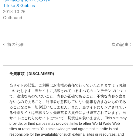
Tilleke & Gibbins
2018-10-26
Outbound
投
< 前の記事
次の記事 >
稿
ナ
ビ
免責事項（DISCLAIMER)
ゲ
当サイトの閲覧、ご利用はお客様の責任で行っていただきますようお願
ー
いいたします。当サイトに掲載されているすべてのコンテテンツについ
て、違法なものでないこと、内容が正確であること、不快な内容を含ま
シ
ないものであること、利用者が意図していない情報を含まないものであ
ョ
ることなどを一切保証いたしません。また、当サイトにリンクされてい
る外部サイトは当該リンク先運営者の責任により運営されています。当
ン
サイトはこれらのサイトについて一切責任を負いません。 This site may
provide, or third parties may provide, links to other World Wide Web
sites or resources. You acknowledge and agree that this site is not
responsible for the availability of such external sites or resources, and