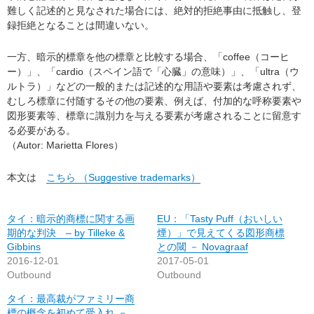
難しく記述的と見なされた場合には、絶対的拒絶事由に抵触し、登
録拒絶となることは間違いない。
一方、暗示的標章を他の標章と比較する場合、「coffee（コーヒ
ー）」、「cardio（スペイン語で「心臓」の意味）」、「ultra（ウ
ルトラ）」などの一般的または記述的な用語や要素は考慮されず、
むしろ標章に付随するその他の要素、例えば、付加的な呼称要素や
図形要素等、標章に識別力を与える要素が考慮されることに留意す
る必要がある。
（Autor: Marietta Flores）
本文は
こちら （Suggestive trademarks）
タイ：暗示的商標に関する画
EU：「Tasty Puff（おいしい
期的な判決 – by Tilleke &
煙）」で見えてくる図形商標
Gibbins
との閾 － Novagraaf
2016-12-01
2017-05-01
Outbound
Outbound
タイ：最高裁がファミリー商
標の概念を初めて受入れ －