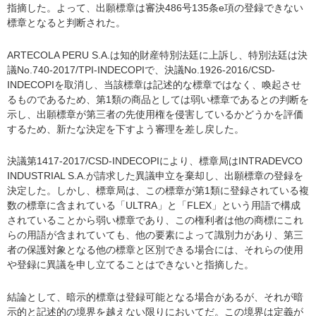
指摘した。よって、出願標章は審決486号135条e項の登録できない
標章となると判断された。
ARTECOLA PERU S.A.は知的財産特別法廷に上訴し、特別法廷は決
議No.740-2017/TPI-INDECOPIで、決議No.1926-2016/CSD-
INDECOPIを取消し、当該標章は記述的な標章ではなく、喚起させ
るものであるため、第1類の商品としては弱い標章であるとの判断を
示し、出願標章が第三者の先使用権を侵害しているかどうかを評価
するため、新たな決定を下すよう審理を差し戻した。
決議第1417-2017/CSD-INDECOPIにより、標章局はINTRADEVCO
INDUSTRIAL S.A.が請求した異議申立を棄却し、出願標章の登録を
決定した。しかし、標章局は、この標章が第1類に登録されている複
数の標章に含まれている「ULTRA」と「FLEX」という用語で構成
されていることから弱い標章であり、この権利者は他の商標にこれ
らの用語が含まれていても、他の要素によって識別力があり、第三
者の保護対象となる他の標章と区別できる場合には、それらの使用
や登録に異議を申し立てることはできないと指摘した。
結論として、暗示的標章は登録可能となる場合があるが、それが暗
示的と記述的の境界を越えない限りにおいてだ。この境界は定義が