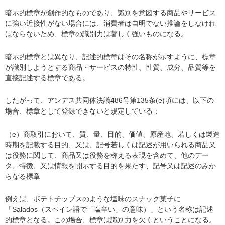
暗示的標章が創作的なものであり、識別を意図する商品やサービス
に強い近接性がない場合には、消費者は自明でない推論をしなけれ
ばならないため、標章の識別力は著しく強いものになる。
暗示的標章とは異なり、記述的標章はその名称が示すように、標章
が識別しようとする商品・サービスの特性、性質、成分、品質等を
直接記述する標章である。
したがって、アンデス共同体決議486号第135条(e)項には、以下の
場合、標章として登録できないと規定している；
（e）商取引において、質、量、目的、価値、原産地、若しくは製造
時期を記載する目的、又は、記号若しくは記述が用いられる商品又
は役務に関して、商品又は役務を称える表現を含めて、他のデー
タ、特徴、又は情報を開示する目的を果たす、記号又は記述のみか
らなる標章
例えば、ポテトチップスのような塩味のスナック菓子に
「Salados（スペイン語で「塩辛い」の意味）」という名称は記述
的標章となる。この場合、標章は識別力を欠くということになる。