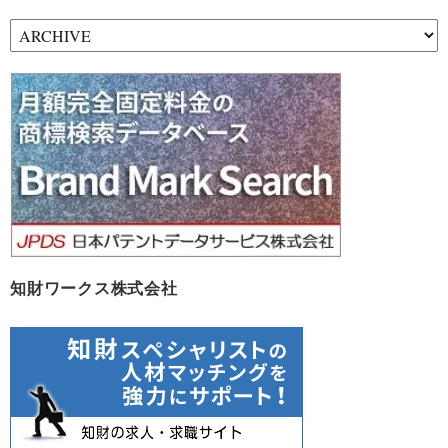
ア
ー
カ
イ
ブ
知財ワークス株式会社