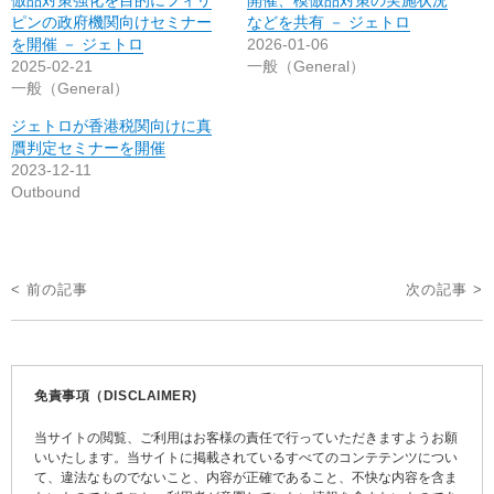
ピンの政府機関向けセミナー
などを共有 － ジェトロ
を開催 － ジェトロ
2026-01-06
2025-02-21
一般（General）
一般（General）
ジェトロが香港税関向けに真
贋判定セミナーを開催
2023-12-11
Outbound
投
< 前の記事
次の記事 >
稿
ナ
ビ
免責事項（DISCLAIMER)
ゲ
当サイトの閲覧、ご利用はお客様の責任で行っていただきますようお願
ー
いいたします。当サイトに掲載されているすべてのコンテテンツについ
て、違法なものでないこと、内容が正確であること、不快な内容を含ま
シ