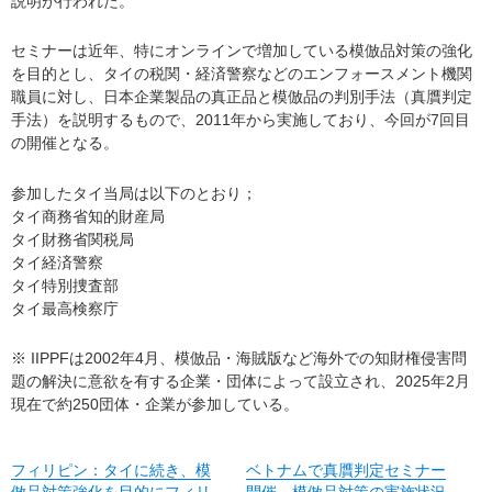
説明が行われた。
セミナーは近年、特にオンラインで増加している模倣品対策の強化
を目的とし、タイの税関・経済警察などのエンフォースメント機関
職員に対し、日本企業製品の真正品と模倣品の判別手法（真贋判定
手法）を説明するもので、2011年から実施しており、今回が7回目
の開催となる。
参加したタイ当局は以下のとおり；
タイ商務省知的財産局
タイ財務省関税局
タイ経済警察
タイ特別捜査部
タイ最高検察庁
※ IIPPFは2002年4月、模倣品・海賊版など海外での知財権侵害問
題の解決に意欲を有する企業・団体によって設立され、2025年2月
現在で約250団体・企業が参加している。
フィリピン：タイに続き、模
ベトナムで真贋判定セミナー
倣品対策強化を目的にフィリ
開催、模倣品対策の実施状況