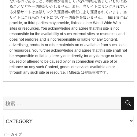
ないものであること、利用者が意図していない情報を含まないものであ
ョ
ることなどを一切保証いたしません。また、当サイトにリンクされてい
る外部サイトは当該リンク先運営者の責任により運営されています。当
ン
サイトはこれらのサイトについて一切責任を負いません。 This site may
provide, or third parties may provide, links to other World Wide Web
sites or resources. You acknowledge and agree that this site is not
responsible for the availability of such external sites or resources, and
does not endorse and is not responsible or liable for any Content,
advertising, products or other materials on or available from such sites
or resources. You further acknowledge and agree that this site shall not
be responsible or liable, directly or indirectly, for any damage or loss
caused or alleged to be caused by or in connection with use of or
reliance on any such Content, goods or services available on or
through any such site or resource. TMfesta は登録商標です。
検
索:
アーカイブ