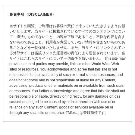
ナ
ビ
免責事項（DISCLAIMER)
ゲ
当サイトの閲覧、ご利用はお客様の責任で行っていただきますようお願
ー
いいたします。当サイトに掲載されているすべてのコンテテンツについ
て、違法なものでないこと、内容が正確であること、不快な内容を含ま
シ
ないものであること、利用者が意図していない情報を含まないものであ
ョ
ることなどを一切保証いたしません。また、当サイトにリンクされてい
る外部サイトは当該リンク先運営者の責任により運営されています。当
ン
サイトはこれらのサイトについて一切責任を負いません。 This site may
provide, or third parties may provide, links to other World Wide Web
sites or resources. You acknowledge and agree that this site is not
responsible for the availability of such external sites or resources, and
does not endorse and is not responsible or liable for any Content,
advertising, products or other materials on or available from such sites
or resources. You further acknowledge and agree that this site shall not
be responsible or liable, directly or indirectly, for any damage or loss
caused or alleged to be caused by or in connection with use of or
reliance on any such Content, goods or services available on or
through any such site or resource. TMfesta は登録商標です。