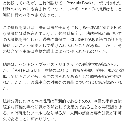
と比較しているが、これは誤りで「Penguin Books」は引用された
権利のいずれにも含まれていない。この点についての指摘はもっと
適切に行われるべきであった。」
この指摘を除けば、決定は法的手続きにおける生成AIに関する広範
な議論には踏み込んでいない。知的財産庁は、法的根拠に基づいて
のみ論拠を評価した。過去の事例で、ChatGPTがある語句の説明を
提供したことが証拠として受け入れられたことがある。しかし、そ
の場合でも主張は商標弁護士によって作られたものだった。
結果は、ペンギン・ブックス・リミテッドの異議申立が認められ
た。「ARTPENGUIN」商標の出願は、商標が外観、称呼、概念が類
似していることから、混同のおそれがあるとして商標登録が拒絶さ
れた。ただし、異議申立の対象外の商品については登録が認められ
た。
法律分野におけるAIの活用は革新的であるものの、今回の事例は伝
統的な商標の専門知識が依然として決定的であることを再確認させ
る。AIは有用なツールになり得るが、人間の監督と専門知識が不可
欠であることに変わりはない。