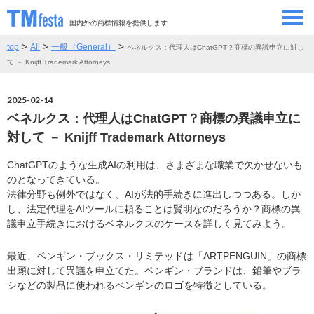
国内外の商標情報を提供します
>
>
>
top
All
一般（General）
ベネルクス：代理人はChatGPT？商標の異議申立に対し
SEMINAR/EVENT
セミナー/イベント
て － Knijff Trademark Attorneys
ABOUT
当サイトについて
2025-02-14
ベネルクス：代理人はChatGPT？商標の異議申立に
CONTRIBUTORS
情報提供者
対して － Knijff Trademark Attorneys
ChatGPTのような生成AIの利用は、さまざまな職業で欠かせないも
CONTACT
お問い合わせ
のとなってきている。
法律分野も例外ではなく、AIが法的手続きに進出しつつある。しか
し、法定代理をAIツールに頼ることは賢明なのだろうか？商標の異
議申立手続きにおけるベネルクスのケースを詳しく見てみよう。
最近、ペンギン・ブックス・リミテッドは「ARTPENGUIN」の商標
出願に対して異議を申立てた。ペンギン・ブランドは、鉛筆やブラ
シなどの製品に使われるペンギンのロゴを特徴としている。