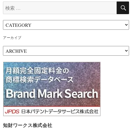
検
索:
アーカイブ
ア
ー
カ
イ
ブ
知財ワークス株式会社