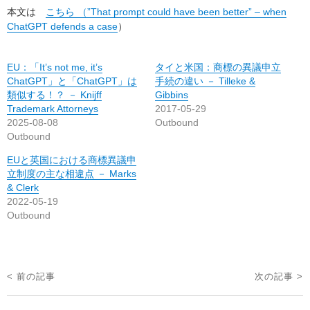
本文は
こちら （”That prompt could have been better” – when
ChatGPT defends a case
）
EU：「It’s not me, it’s
タイと米国：商標の異議申立
ChatGPT」と「ChatGPT」は
手続の違い － Tilleke &
類似する！？ － Knijff
Gibbins
Trademark Attorneys
2017-05-29
2025-08-08
Outbound
Outbound
EUと英国における商標異議申
立制度の主な相違点 － Marks
& Clerk
2022-05-19
Outbound
投
< 前の記事
次の記事 >
稿