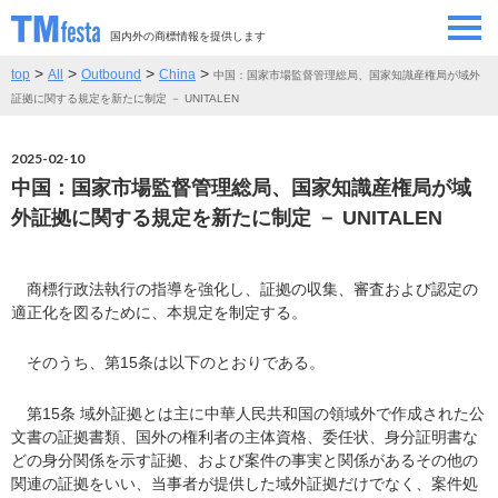
国内外の商標情報を提供します
>
>
>
>
top
All
Outbound
China
中国：国家市場監督管理総局、国家知識産権局が域外
SEMINAR/EVENT
セミナー/イベント
証拠に関する規定を新たに制定 － UNITALEN
ABOUT
当サイトについて
2025-02-10
中国：国家市場監督管理総局、国家知識産権局が域
CONTRIBUTORS
情報提供者
外証拠に関する規定を新たに制定 － UNITALEN
CONTACT
お問い合わせ
商標行政法執行の指導を強化し、証拠の収集、審査および認定の
適正化を図るために、本規定を制定する。
そのうち、第15条は以下のとおりである。
第15条 域外証拠とは主に中華人民共和国の領域外で作成された公
文書の証拠書類、国外の権利者の主体資格、委任状、身分証明書な
どの身分関係を示す証拠、および案件の事実と関係があるその他の
関連の証拠をいい、当事者が提供した域外証拠だけでなく、案件処