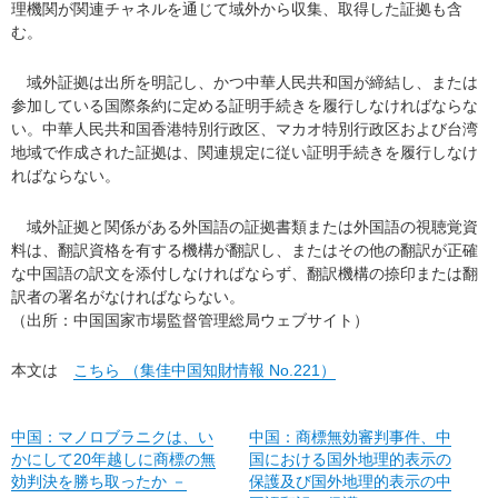
理機関が関連チャネルを通じて域外から収集、取得した証拠も含
む。
域外証拠は出所を明記し、かつ中華人民共和国が締結し、または
参加している国際条約に定める証明手続きを履行しなければならな
い。中華人民共和国香港特別行政区、マカオ特別行政区および台湾
地域で作成された証拠は、関連規定に従い証明手続きを履行しなけ
ればならない。
域外証拠と関係がある外国語の証拠書類または外国語の視聴覚資
料は、翻訳資格を有する機構が翻訳し、またはその他の翻訳が正確
な中国語の訳文を添付しなければならず、翻訳機構の捺印または翻
訳者の署名がなければならない。
（出所：中国国家市場監督管理総局ウェブサイト）
本文は
こちら （集佳中国知財情報 No.221）
中国：マノロブラニクは、い
中国：商標無効審判事件、中
かにして20年越しに商標の無
国における国外地理的表示の
効判決を勝ち取ったか －
保護及び国外地理的表示の中