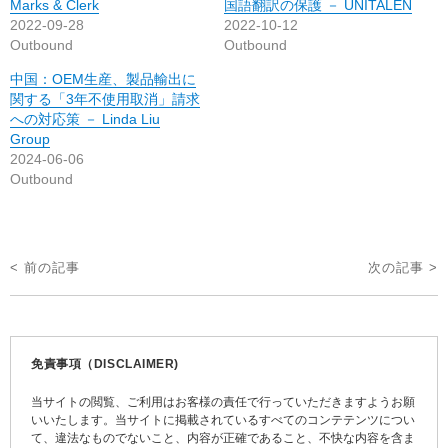
Marks & Clerk
国語翻訳の保護 － UNITALEN
2022-09-28
2022-10-12
Outbound
Outbound
中国：OEM生産、製品輸出に
関する「3年不使用取消」請求
への対応策 － Linda Liu
Group
2024-06-06
Outbound
投
< 前の記事
次の記事 >
稿
ナ
ビ
免責事項（DISCLAIMER)
ゲ
当サイトの閲覧、ご利用はお客様の責任で行っていただきますようお願
ー
いいたします。当サイトに掲載されているすべてのコンテテンツについ
て、違法なものでないこと、内容が正確であること、不快な内容を含ま
シ