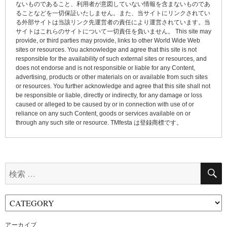
ないものであること、利用者が意図していない情報を含まないものであ
ョ
ることなどを一切保証いたしません。また、当サイトにリンクされてい
る外部サイトは当該リンク先運営者の責任により運営されています。当
ン
サイトはこれらのサイトについて一切責任を負いません。 This site may
provide, or third parties may provide, links to other World Wide Web
sites or resources. You acknowledge and agree that this site is not
responsible for the availability of such external sites or resources, and
does not endorse and is not responsible or liable for any Content,
advertising, products or other materials on or available from such sites
or resources. You further acknowledge and agree that this site shall not
be responsible or liable, directly or indirectly, for any damage or loss
caused or alleged to be caused by or in connection with use of or
reliance on any such Content, goods or services available on or
through any such site or resource. TMfesta は登録商標です。
検
索:
アーカイブ