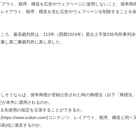
コンテンツ、レイアウト、順序、構造を広告やウェブページに使用しないこと、係争商
、レイアウト、順序、構造を含む広告やウェブページを削除することを
ろ、最高裁判所は、113年（西暦2024年）度台上字第335号民事判決
破棄し第二審裁判所に差し戻した。
もしそうならば、係争商標が登録公告された時の商標法（以下「商標法
の規定が本件に適用されるのか。
による先使用の規定を主張することができるか。
://www.sciket.com/)コンテンツ、レイアウト、順序、構造と同一
条[4]に違反するのか。