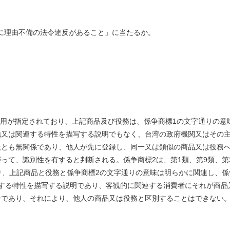
判決に理由不備の法令違反があること」に当たるか。
使用が指定されており、上記商品及び役務は、係争商標1の文字通りの意
地又は関連する特性を描写する説明でもなく、台湾の政府機関又はその
状とも無関係であり、他人が先に登録し、同一又は類似の商品又は役務
って、識別性を有すると判断される。係争商標2は、第1類、第9類、第
り、上記商品と役務と係争商標2の文字通りの意味は明らかに関連し、係
する特性を描写する説明であり、客観的に関連する消費者にそれが商品
分であり、それにより、他人の商品又は役務と区別することはできない