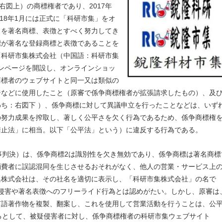
：右図上）の商標権者であり、2017年
2018年1月には正式に「科研市集」をオ
」を著名商標、表徴とすべく努力してき
標が著名な登録商標と表徴であることを
「科研市集株式会社（中国語：科研市集
ァンページを開設し、オンラインショッ
商標者のウェブサイトと同一又は類似の
ジなどに使用したこと（原審で係争商標権者が拡張請求したもの）、及
ち：右図下 ）、係争商標に対して異議申立を行ったことなどは、いず
の努力成果を搾取し、著しく公平さを欠く行為であるため、係争商標権
禁止法」に相当。以下「公平法」という）に違反する行為である。
号民事判決）は、係争商標2は識別性を欠き無効であり、係争商標は著名商標
消費者に誤認混同を生じさせるおそれがなく、他人の営業・サービス上
集株式会社は、その社名を適切に表示し、「科研市集株式会社」の名で
権の侵害や著名表徴へのフリーライド行為とは認めがたい。しかし、原審は
言語著作物を複製、翻案し、これを使用して営業活動を行うことは、公
るとして、被疑侵害者に対し、係争商標権者の科研市集ウェブサイト