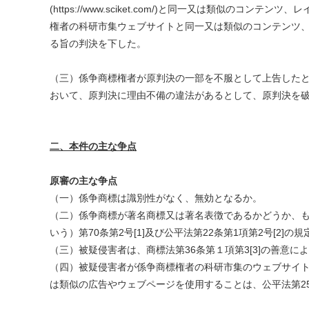
(https://www.sciket.com/)と同一又は類似の
権者の科研市集ウェブサイトと同一又は類似のコンテンツ
る旨の判決を下した。
（三）係争商標権者が原判決の一部を不服として上告したとこ
おいて、原判決に理由不備の違法があるとして、原判決を
二、本件の主な争点
原審の主な争点
（一）係争商標は識別性がなく、無効となるか。
（二）係争商標が著名商標又は著名表徴であるかどうか、
いう）第70条第2号[1]及び公平法第22条第1項第2号[2]
（三）被疑侵害者は、商標法第36条第１項第3[3]の善意
（四）被疑侵害者が係争商標権者の科研市集のウェブサイト(https
は類似の広告やウェブページを使用することは、公平法第25