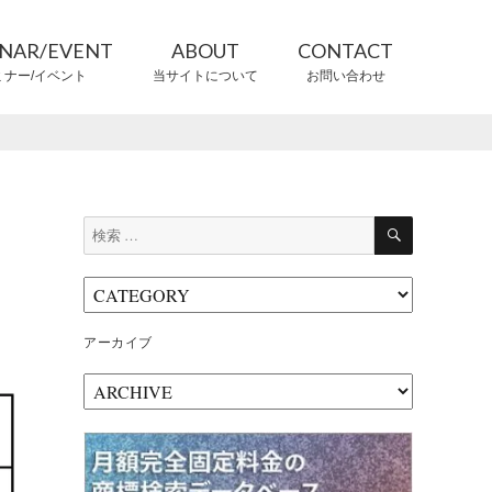
INAR/EVENT
ABOUT
CONTACT
ミナー/イベント
当サイトについて
お問い合わせ
CONTRIBUTORS
情報提供者
検
検
索
索:
アーカイブ
ア
ー
カ
イ
ブ