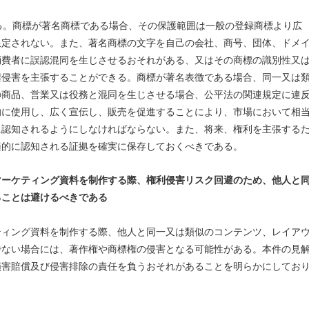
ある。商標が著名商標である場合、その保護範囲は一般の登録商標より広
限定されない。また、著名商標の文字を自己の会社、商号、団体、ドメ
消費者に誤認混同を生じさせるおそれがある、又はその商標の識別性又
権侵害を主張することができる。商標が著名表徴である場合、同一又は
の商品、営業又は役務と混同を生じさせる場合、公平法の関連規定に違
的に使用し、広く宣伝し、販売を促進することにより、市場において相
に認知されるようにしなければならない。また、将来、権利を主張する
遍的に認知される証拠を確実に保存しておくべきである。
マーケティング資料を制作する際、権利侵害リスク回避のため、他人と
ることは避けるべきである
ティング資料を制作する際、他人と同一又は類似のコンテンツ、レイア
でない場合には、著作権や商標権の侵害となる可能性がある。本件の見
損害賠償及び侵害排除の責任を負うおそれがあることを明らかにしてお