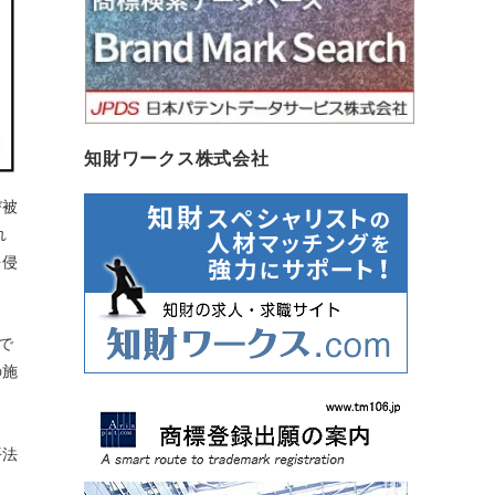
知財ワークス株式会社
び被
れ
を侵
で
の施
、
平法