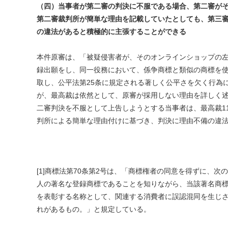
（四）当事者が第二審の判決に不服である場合、第二審が
第二審裁判所が簡単な理由を記載していたとしても、第三
の違法があると積極的に主張することができる
本件原審は、「被疑侵害者が、そのオンラインショップの
録出願をし、同一役務において、係争商標と類似の商標を
取し、公平法第25条に規定される著しく公平さを欠く行為
が、最高裁は依然として、原審が採用しない理由を詳しく
二審判決を不服として上告しようとする当事者は、最高裁11
判所による簡単な理由付けに基づき、判決に理由不備の違
[1]商標法第70条第2号は、「商標権者の同意を得ずに、
人の著名な登録商標であることを知りながら、当該著名商
を表彰する名称として、関連する消費者に誤認混同を生じ
れがあるもの。」と規定している。