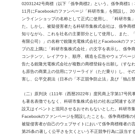
02031242号商標（以下「係争商標2」という。係争商標1
11月にFacebookのファンページ「科研市集」を開設し、
ンラインショップの名称として正式に使用し、「科研市集
た。しかし、被疑侵害者たる科研市集株式会社は、係争商
知りながら、これを社名の主要部分として使用し、また、
有限公司）」の名称で銳隆光電株式会社とFacebookのフ
プの左上隅に「科研市集株式会社」の文字を表示し、係争
コンテンツ、レイアウト、順序、構造を広告やウェブペー
告たる銳隆光電株式会社が複数の商標登録を出願し（すなわ
も原告の商業上の信用にフリーライド（ただ乗り）し、そ
害し、公平交易法（日本の「不正競争防止法」及び「独占
（二）原判決（111年（西暦2022年）度民商上字第17
も著名表徴でもなく、科研市集株式会社の社名は関連する
設又はイベントと混同させるおそれもないとした。科研市
Facebookのファンページを開設したことも、係争商標
被疑侵害者が自己のウェブサイトにおいて係争商標権者の
第25条の著しく公平さを欠くという不正競争行為に該当す