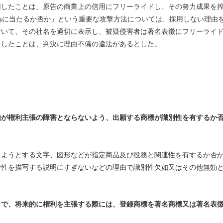
用したことは、原告の商業上の信用にフリーライドし、その努力成果を
為に当たるか否か」という重要な攻撃方法については、採用しない理由
おいて、その社名を適切に表示し、被疑侵害者は著名表徴にフリーライ
をしたことは、判決に理由不備の違法があるとした。
由が権利主張の障害とならないよう、出願する商標が識別性を有するか
しようとする文字、図形などが指定商品及び役務と関連性を有するか否
特性を描写する説明にすぎないなどの理由で識別性欠如又はその他無効
とで、将来的に権利を主張する際には、登録商標を著名商標又は著名表