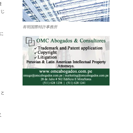
標
命じ
有明国際特許事務所
に
」と
又