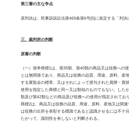
第三審の主な争点
原判決は、民事訴訴訟法第469条第6号[5]に規定する「
三、裁判所の判断
原審の判断
（一）係争商標1は、第35類、第40類の商品又は役務への
とは無関係であり、商品又は役務の品質、用途、原料、産
する展覧会の標章、又はそれによって授与された賞牌・賞
使用を指定した商標と同一又は類似のものでもない。したが
類及び第42類などの商品及び役務への使用が指定されてお
商標2は、商品又は役務の品質、用途、原料、産地又は関連
は役務の出所を表彰する標識であると認識させるには不十
たがって、識別性を有しないと判断される。