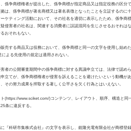
ら、係争商標権者が提出した、係争商標が指定商品又は指定役務の区分
証拠は、係争商標が著名商標又は著名表徴となったことを立証するのに
マーケティング活動において、その社名を適切に表示したため、係争商
被疑侵害者の社名は、関連する消費者に誤認混同を生じさせるおそれは
せるおそれもない。
の販売する商品又は役務において、係争商標と同一の文字を使用し始め
善意による先使用の規定は適用されない。
侵害者の公開審査期間中の係争商標に対する異議申立ては、法律で認め
議申立てが、係争商標権者が侵害を訴えることを避けたいという動機が
し、その努力成果を搾取する著しく公平さを欠く行為とはいえない。
s://www.sciket.com/)コンテンツ、レイアウト、順序、構造と同
25条に違反する。
隅に『科研市集株式会社』の文字を表示し、銳隆光電有限会社が商標登