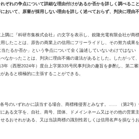
それぞれの争点について詳細な理由付けがあるか否かを詳しく調べるこ
審において、原審が採用しない理由を詳しく述べておらず、判決に理由
左上隅に『科研市集株式会社』の文字を表示し、銳隆光電有限会社が商
使用したことは、原告の商業上の信用にフリーライドし、その努力成果
に当たるか否か」という争点について全く論述していないわけではない
述べなかったことは、判決に理由不備の違法があるとした。したがって
3年（西暦2024年）度台上字第335号民事判決の趣旨を参酌し、第二審
法があると積極的に主張することができる。
次の各号のいずれかに該当する場合、商標権侵害とみなす。…… （第2号）
標にある文字を、自社、商号、団体、ドメインネーム又はその他の営業
させるおそれがある、又は当該商標の識別性若しくは信用名声を損なう