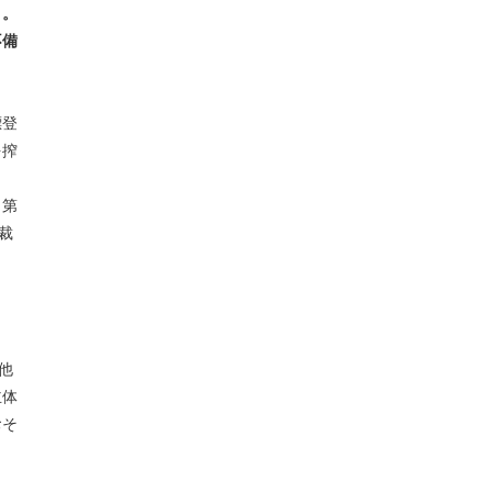
と。
不備
標登
を搾
、第
裁
他
主体
おそ