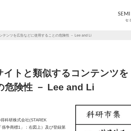
SEM
セ
ツを広告などに使用することの危険性 － Lee and Li
サイトと類似するコンテンツを
 － Lee and Li
科研株式会社(STAREK
商標（以下「係争商標1」：右図上）及び登録第