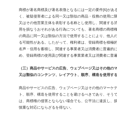
商標が著名商標及び著名表徴となるには一定の要件[6]が
く、被疑侵害者による同一又は類似の商品・役務の使用に
又はその他営業主体を表彰する名称とし使用し、関連する
用を損なうおそれがある行為についても、著名商標の商標
の商品に同一又は類似の方法で使用することにより、他人
る可能性がある。したがって、権利者は、登録商標を積極
名声・信用を蓄積し、関連する事業者又は消費者に普遍的
め、登録商標の使用及び関連する事業業者又は消費者に普
（三）商品やサービスの広告、ウェブページ又はその他の
又は類似のコンテンツ、レイアウト、順序、構造を使用す
商品やサービスの広告、ウェブページ又はその他のマーケ
ト、順序、構造を使用することを避けるべきであり、そう
は、商標権の侵害とならない場合でも、公平法に違反し、
慎重な対応にならざるを得ない。