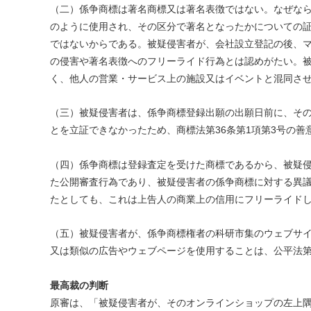
（二）係争商標は著名商標又は著名表徴ではない。なぜな
のように使用され、その区分で著名となったかについての
ではないからである。被疑侵害者が、会社設立登記の後、
の侵害や著名表徴へのフリーライド行為とは認めがたい。
く、他人の営業・サービス上の施設又はイベントと混同さ
（三）被疑侵害者は、係争商標登録出願の出願日前に、そ
とを立証できなかったため、商標法第36条第1項第3号の
（四）係争商標は登録査定を受けた商標であるから、被疑
た公開審査行為であり、被疑侵害者の係争商標に対する異
たとしても、これは上告人の商業上の信用にフリーライド
（五）被疑侵害者が、係争商標権者の科研市集のウェブサイト(http
又は類似の広告やウェブページを使用することは、公平法第
最高裁の判断
原審は、「被疑侵害者が、そのオンラインショップの左上