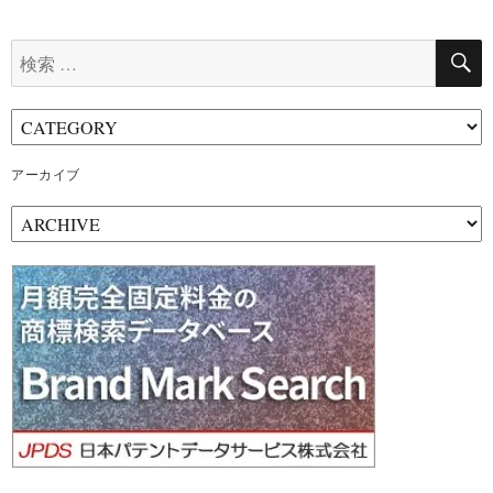
検
索:
アーカイブ
ア
ー
カ
イ
ブ