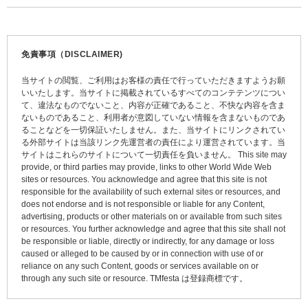
稿
ナ
ビ
免責事項（DISCLAIMER)
ゲ
当サイトの閲覧、ご利用はお客様の責任で行っていただきますようお願
ー
いいたします。当サイトに掲載されているすべてのコンテテンツについ
て、違法なものでないこと、内容が正確であること、不快な内容を含ま
シ
ないものであること、利用者が意図していない情報を含まないものであ
ョ
ることなどを一切保証いたしません。また、当サイトにリンクされてい
る外部サイトは当該リンク先運営者の責任により運営されています。当
ン
サイトはこれらのサイトについて一切責任を負いません。 This site may
provide, or third parties may provide, links to other World Wide Web
sites or resources. You acknowledge and agree that this site is not
responsible for the availability of such external sites or resources, and
does not endorse and is not responsible or liable for any Content,
advertising, products or other materials on or available from such sites
or resources. You further acknowledge and agree that this site shall not
be responsible or liable, directly or indirectly, for any damage or loss
caused or alleged to be caused by or in connection with use of or
reliance on any such Content, goods or services available on or
through any such site or resource. TMfesta は登録商標です。