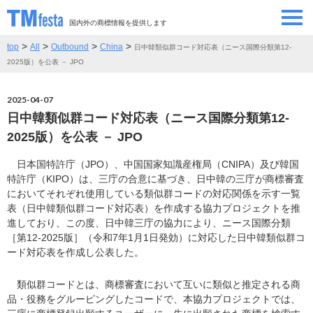
国内外の商標情報を提供します
>
>
>
>
top
All
Outbound
China
日中韓類似群コード対応表（ニース国際分類第12-
SEMINAR/EVENT
セミナー/イベント
2025版）を公表 － JPO
ABOUT
当サイトについて
2025-04-07
日中韓類似群コード対応表（ニース国際分類第12-
CONTRIBUTORS
情報提供者
2025版）を公表 － JPO
日本国特許庁（JPO）、中国国家知識産権局（CNIPA）及び韓国
CONTACT
お問い合わせ
特許庁（KIPO）は、三庁の合意に基づき、日中韓の三庁が商標審査
においてそれぞれ使用している類似群コードの対応関係を示す一覧
表（日中韓類似群コード対応表）を作成する協力プロジェクトを推
進しており、この度、日中韓三庁の協力により、ニース国際分類
［第12-2025版］（令和7年1月1日発効）に対応した日中韓類似群コ
ード対応表を作成し公表した。
類似群コードとは、商標審査において互いに類似と推定される商
品・役務をグルーピングしたコードで、本協力プロジェクトでは、