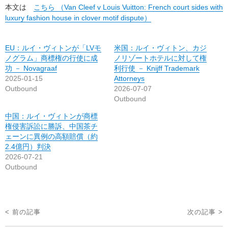
本文は
こちら （Van Cleef v Louis Vuitton: French court sides with
luxury fashion house in clover motif dispute）
EU：ルイ・ヴィトンが「LVモ
米国：ルイ・ヴィトン、カジ
ノグラム」商標権の行使に成
ノリゾートホテルに対して権
功 － Novagraaf
利行使 － Knijff Trademark
2025-01-15
Attorneys
Outbound
2026-07-07
Outbound
中国：ルイ・ヴィトンが商標
権侵害訴訟に勝訴、中国茶チ
ェーンに異例の高額賠償（約
2.4億円）判決
2026-07-21
Outbound
投
< 前の記事
次の記事 >
稿