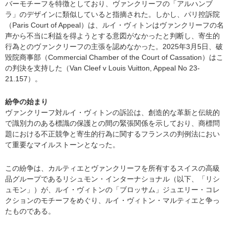
バーモチーフを特徴としており、ヴァンクリーフの「アルハンブ
ラ」のデザインに類似していると指摘された。しかし、パリ控訴院
（Paris Court of Appeal）は、ルイ・ヴィトンはヴァンクリーフの名
声から不当に利益を得ようとする意図がなかったと判断し、寄生的
行為とのヴァンクリーフの主張を認めなかった。2025年3月5日、破
毀院商事部（Commercial Chamber of the Court of Cassation）はこ
の判決を支持した（Van Cleef v Louis Vuitton, Appeal No 23-
21.157）。
紛争の始まり
ヴァンクリーフ対ルイ・ヴィトンの訴訟は、創造的な革新と伝統的
で識別力のある標識の保護との間の緊張関係を示しており、商標問
題における不正競争と寄生的行為に関するフランスの判例法におい
て重要なマイルストーンとなった。
この紛争は、カルティエとヴァンクリーフを所有するスイスの高級
品グループであるリシュモン・インターナショナル（以下、「リシ
ュモン」）が、ルイ・ヴィトンの「ブロッサム」ジュエリー・コレ
クションのモチーフをめぐり、ルイ・ヴィトン・マルティエと争っ
たものである。