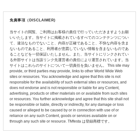
ナ
ビ
免責事項（DISCLAIMER)
ゲ
当サイトの閲覧、ご利用はお客様の責任で行っていただきますようお願
ー
いいたします。当サイトに掲載されているすべてのコンテテンツについ
て、違法なものでないこと、内容が正確であること、不快な内容を含ま
シ
ないものであること、利用者が意図していない情報を含まないものであ
ョ
ることなどを一切保証いたしません。また、当サイトにリンクされてい
る外部サイトは当該リンク先運営者の責任により運営されています。当
ン
サイトはこれらのサイトについて一切責任を負いません。 This site may
provide, or third parties may provide, links to other World Wide Web
sites or resources. You acknowledge and agree that this site is not
responsible for the availability of such external sites or resources, and
does not endorse and is not responsible or liable for any Content,
advertising, products or other materials on or available from such sites
or resources. You further acknowledge and agree that this site shall not
be responsible or liable, directly or indirectly, for any damage or loss
caused or alleged to be caused by or in connection with use of or
reliance on any such Content, goods or services available on or
through any such site or resource. TMfesta は登録商標です。