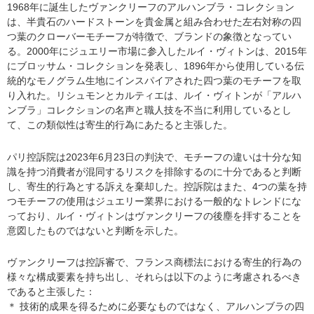
1968年に誕生したヴァンクリーフのアルハンブラ・コレクション
は、半貴石のハードストーンを貴金属と組み合わせた左右対称の四
つ葉のクローバーモチーフが特徴で、ブランドの象徴となってい
る。2000年にジュエリー市場に参入したルイ・ヴィトンは、2015年
にブロッサム・コレクションを発表し、1896年から使用している伝
統的なモノグラム生地にインスパイアされた四つ葉のモチーフを取
り入れた。リシュモンとカルティエは、ルイ・ヴィトンが「アルハ
ンブラ」コレクションの名声と職人技を不当に利用しているとし
て、この類似性は寄生的行為にあたると主張した。
パリ控訴院は2023年6月23日の判決で、モチーフの違いは十分な知
識を持つ消費者が混同するリスクを排除するのに十分であると判断
し、寄生的行為とする訴えを棄却した。控訴院はまた、4つの葉を持
つモチーフの使用はジュエリー業界における一般的なトレンドにな
っており、ルイ・ヴィトンはヴァンクリーフの後塵を拝することを
意図したものではないと判断を示した。
ヴァンクリーフは控訴審で、フランス商標法における寄生的行為の
様々な構成要素を持ち出し、それらは以下のように考慮されるべき
であると主張した：
＊ 技術的成果を得るために必要なものではなく、アルハンブラの四