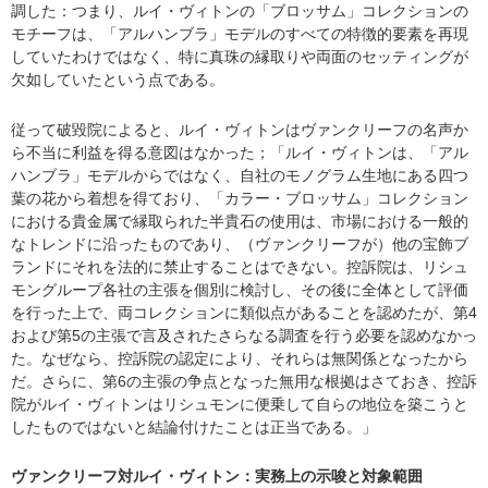
調した：つまり、ルイ・ヴィトンの「ブロッサム」コレクションの
モチーフは、「アルハンブラ」モデルのすべての特徴的要素を再現
していたわけではなく、特に真珠の縁取りや両面のセッティングが
欠如していたという点である。
従って破毀院によると、ルイ・ヴィトンはヴァンクリーフの名声か
ら不当に利益を得る意図はなかった；「ルイ・ヴィトンは、「アル
ハンブラ」モデルからではなく、自社のモノグラム生地にある四つ
葉の花から着想を得ており、「カラー・ブロッサム」コレクション
における貴金属で縁取られた半貴石の使用は、市場における一般的
なトレンドに沿ったものであり、（ヴァンクリーフが）他の宝飾ブ
ランドにそれを法的に禁止することはできない。控訴院は、リシュ
モングループ各社の主張を個別に検討し、その後に全体として評価
を行った上で、両コレクションに類似点があることを認めたが、第4
および第5の主張で言及されたさらなる調査を行う必要を認めなかっ
た。なぜなら、控訴院の認定により、それらは無関係となったから
だ。さらに、第6の主張の争点となった無用な根拠はさておき、控訴
院がルイ・ヴィトンはリシュモンに便乗して自らの地位を築こうと
したものではないと結論付けたことは正当である。」
ヴァンクリーフ対ルイ・ヴィトン：実務上の示唆と対象範囲