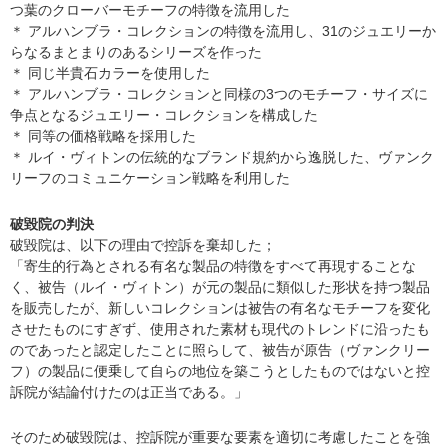
つ葉のクローバーモチーフの特徴を流用した
＊ アルハンブラ・コレクションの特徴を流用し、31のジュエリーか
らなるまとまりのあるシリーズを作った
＊ 同じ半貴石カラーを使用した
＊ アルハンブラ・コレクションと同様の3つのモチーフ・サイズに
争点となるジュエリー・コレクションを構成した
＊ 同等の価格戦略を採用した
＊ ルイ・ヴィトンの伝統的なブランド規約から逸脱した、ヴァンク
リーフのコミュニケーション戦略を利用した
破毀院の判決
破毀院は、以下の理由で控訴を棄却した；
「寄生的行為とされる有名な製品の特徴をすべて再現することな
く、被告（ルイ・ヴィトン）が元の製品に類似した形状を持つ製品
を販売したが、新しいコレクションは被告の有名なモチーフを変化
させたものにすぎず、使用された素材も現代のトレンドに沿ったも
のであったと認定したことに照らして、被告が原告（ヴァンクリー
フ）の製品に便乗して自らの地位を築こうとしたものではないと控
訴院が結論付けたのは正当である。」
そのため破毀院は、控訴院が重要な要素を適切に考慮したことを強