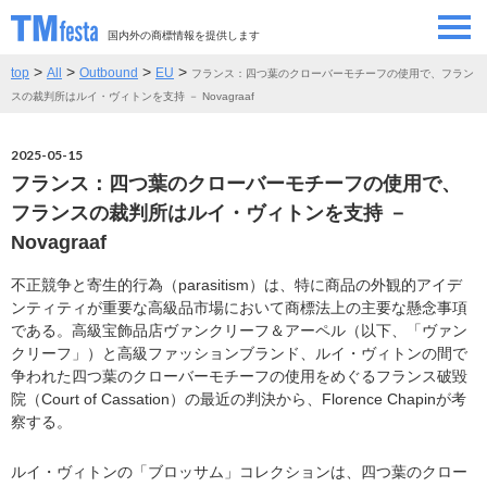
国内外の商標情報を提供します
>
>
>
>
top
All
Outbound
EU
フランス：四つ葉のクローバーモチーフの使用で、フラン
SEMINAR/EVENT
セミナー/イベント
スの裁判所はルイ・ヴィトンを支持 － Novagraaf
ABOUT
当サイトについて
2025-05-15
フランス：四つ葉のクローバーモチーフの使用で、
CONTRIBUTORS
情報提供者
フランスの裁判所はルイ・ヴィトンを支持 －
Novagraaf
CONTACT
お問い合わせ
不正競争と寄生的行為（parasitism）は、特に商品の外観的アイデ
ンティティが重要な高級品市場において商標法上の主要な懸念事項
である。高級宝飾品店ヴァンクリーフ＆アーペル（以下、「ヴァン
クリーフ」）と高級ファッションブランド、ルイ・ヴィトンの間で
争われた四つ葉のクローバーモチーフの使用をめぐるフランス破毀
院（Court of Cassation）の最近の判決から、Florence Chapinが考
察する。
ルイ・ヴィトンの「ブロッサム」コレクションは、四つ葉のクロー