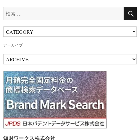
検
索:
アーカイブ
ア
ー
カ
イ
ブ
知財ワークス株式会社