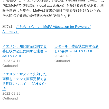
3. 委任状は、イエメン大使館による公証（legalization）から1年以
内にMoFAで現地認証（local attestation）を受ける必要がある。期
限を超過した場合、MoFAは文書の認証申請を受け付けないため、
その時点で新規の委任状の作成が必須となる
本文は
こちら （Yemen: MoFA Attestation for Powers of
Attorney）
イエメン：知的財産に関する
カタール：委任状に関する新
委任状の公証に関する通達 －
しい要件 － JAH & CO.IP
JAH & Co. IP
2024-07-09
2023-04-11
Outbound
Outbound
イエメン：サヌアで失効した
商標をアデンで商標更新でき
る期限について － JAH & Co.
IP
2022-03-28
Outbound