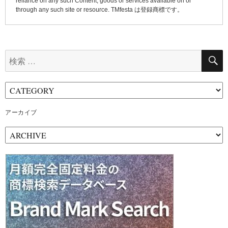
reliance on any such Content, goods or services available on or
through any such site or resource. TMfesta は登録商標です。
検
索:
アーカイブ
ア
ー
カ
イ
ブ