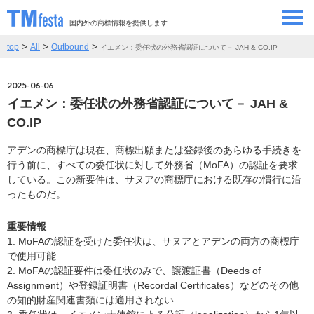
国内外の商標情報を提供します
>
>
>
top
All
Outbound
イエメン：委任状の外務省認証について－ JAH & CO.IP
SEMINAR/EVENT
セミナー/イベント
2025-06-06
ABOUT
当サイトについて
イエメン：委任状の外務省認証について－ JAH &
CO.IP
CONTRIBUTORS
情報提供者
アデンの商標庁は現在、商標出願または登録後のあらゆる手続きを
行う前に、すべての委任状に対して外務省（MoFA）の認証を要求
CONTACT
お問い合わせ
している。この新要件は、サヌアの商標庁における既存の慣行に沿
ったものだ。
重要情報
1. MoFAの認証を受けた委任状は、サヌアとアデンの両方の商標庁
で使用可能
2. MoFAの認証要件は委任状のみで、譲渡証書（Deeds of
Assignment）や登録証明書（Recordal Certificates）などのその他
の知的財産関連書類には適用されない