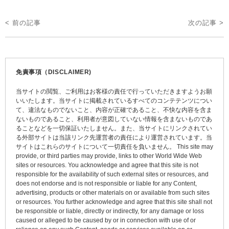
投
< 前の記事
次の記事 >
稿
ナ
ビ
免責事項（DISCLAIMER)
ゲ
当サイトの閲覧、ご利用はお客様の責任で行っていただきますようお願
ー
いいたします。当サイトに掲載されているすべてのコンテテンツについ
て、違法なものでないこと、内容が正確であること、不快な内容を含ま
シ
ないものであること、利用者が意図していない情報を含まないものであ
ョ
ることなどを一切保証いたしません。また、当サイトにリンクされてい
る外部サイトは当該リンク先運営者の責任により運営されています。当
ン
サイトはこれらのサイトについて一切責任を負いません。 This site may
provide, or third parties may provide, links to other World Wide Web
sites or resources. You acknowledge and agree that this site is not
responsible for the availability of such external sites or resources, and
does not endorse and is not responsible or liable for any Content,
advertising, products or other materials on or available from such sites
or resources. You further acknowledge and agree that this site shall not
be responsible or liable, directly or indirectly, for any damage or loss
caused or alleged to be caused by or in connection with use of or