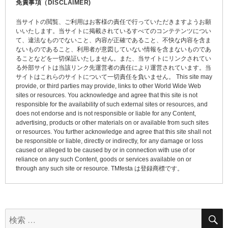
免責事項（DISCLAIMER)
ゲ
当サイトの閲覧、ご利用はお客様の責任で行っていただきますようお願
ー
いいたします。当サイトに掲載されているすべてのコンテテンツについ
て、違法なものでないこと、内容が正確であること、不快な内容を含ま
シ
ないものであること、利用者が意図していない情報を含まないものであ
ョ
ることなどを一切保証いたしません。また、当サイトにリンクされてい
る外部サイトは当該リンク先運営者の責任により運営されています。当
ン
サイトはこれらのサイトについて一切責任を負いません。 This site may
provide, or third parties may provide, links to other World Wide Web
sites or resources. You acknowledge and agree that this site is not
responsible for the availability of such external sites or resources, and
does not endorse and is not responsible or liable for any Content,
advertising, products or other materials on or available from such sites
or resources. You further acknowledge and agree that this site shall not
be responsible or liable, directly or indirectly, for any damage or loss
caused or alleged to be caused by or in connection with use of or
reliance on any such Content, goods or services available on or
through any such site or resource. TMfesta は登録商標です。
検
索: