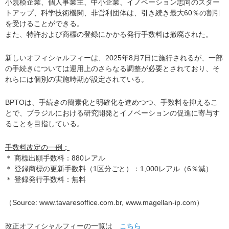
小規模企業、個人事業主、中小企業、イノベーション志向のスター
トアップ、科学技術機関、非営利団体は、引き続き最大60％の割引
を受けることができる。
また、特許および商標の登録にかかる発行手数料は撤廃された。
新しいオフィシャルフィーは、2025年8月7日に施行されるが、一部
の手続きについては運用上のさらなる調整が必要とされており、そ
れらには個別の実施時期が設定されている。
BPTOは、手続きの簡素化と明確化を進めつつ、手数料を抑えるこ
とで、ブラジルにおける研究開発とイノベーションの促進に寄与す
ることを目指している。
手数料改定の一例；
＊ 商標出願手数料：880レアル
＊ 登録商標の更新手数料（1区分ごと）：1,000レアル（6％減）
＊ 登録発行手数料：無料
（Source: www.tavaresoffice.com.br, www.magellan-ip.com）
改正オフィシャルフィーの一覧は
こちら