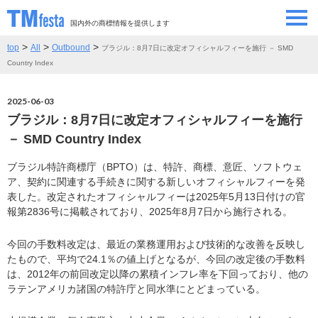
国内外の商標情報を提供します
>
>
>
top
All
Outbound
ブラジル：8月7日に改定オフィシャルフィーを施行 － SMD
SEMINAR/EVENT
セミナー/イベント
Country Index
ABOUT
当サイトについて
2025-06-03
ブラジル：8月7日に改定オフィシャルフィーを施行
CONTRIBUTORS
情報提供者
－ SMD Country Index
ブラジル特許商標庁（BPTO）は、特許、商標、意匠、ソフトウェ
CONTACT
お問い合わせ
ア、契約に関連する手続きに関する新しいオフィシャルフィーを発
表した。改定されたオフィシャルフィーは2025年5月13日付けの官
報第2836号に掲載されており、2025年8月7日から施行される。
今回の手数料改定は、最近の業務運用および技術的な改善を反映し
たもので、平均で24.1％の値上げとなるが、今回の改定後の手数料
は、2012年の前回改定以降の累積インフレ率を下回っており、他の
ラテンアメリカ諸国の特許庁と同水準にとどまっている。