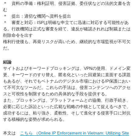
＊ 資料の準備：権利証明、侵害証拠、委任状などの法的文書を含
む
＊ 提出：適切な機関へ資料を提出
＊ 審査と対応：ISPは明確な申立てに迅速に対応する可能性があ
る。行政機関は正式な審査を経て、違反が確認されれば制裁または
削除命令を出す
権利行使後も、再発リスクが高いため、継続的な市場監視が不可欠
だ。
結論
サイトおよびキーワードブロッキングは、VPNの使用、ドメイン変
更、キーワードのすり替え、匿名化といった回避策に直面する課題
もあるが、それでもベトナムのデジタル市場におけるIP保護におい
て不可欠なツールだ。これらの手法は、侵害コンテンツへのアクセ
スと可視性を制限するための具体的な手段を提供する。
また、ブロッキングは、プラットフォームとの協働、行政手続き、
必要に応じた訴訟といった広範な戦略の中核として捉えるべきで、
成功するには、粘り強さ、柔軟性、そして進化する侵害手口に対抗
する積極的な姿勢が求められる。
本文は
こちら （Online IP Enforcement in Vietnam: Utilizing Site