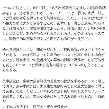
一つの方法として、ISPに対して内部の報告窓口を通じて直接削除要
請をすることが挙げられる。このアプローチは、明白な違反に対し
ては迅速な対応を得られる可能性がある。ただし、その有効性はISP
の協力姿勢に大きく依存するため、必ずしも一貫した成果が得られ
るとは限らない。侵害が曖昧であったり、評価が難しいとISPが判断
した場合など、対応を拒否されることもあり、そのようなケースで
は、関係当局に判断を仰ぐよう助言されるのが一般的だ。
他の選択肢としては、関係当局に対して行政措置の申立てを行う方
法がある。これは訴訟よりも効率的かつコスト効率に優れる場合が
多いが、現在進行中の監督機関の再編の影響で遅延が生じる可能性
もある。Eコマースに関する侵害の場合は、iDEAへ申し立てること
もできる。
民事訴訟は、多額の損害賠償や差止めの救済を求めるケースに適し
ており、刑事手続きは、大規模な模倣行為などの重大な犯罪に対し
て必要となる。ただし、いずれの方法も長い時間と大きなリソース
を必要とするため、重大な侵害に対してのみ選択されるのが一般的
だ。
いずれの方法でも、以下の手続きが必要だ；