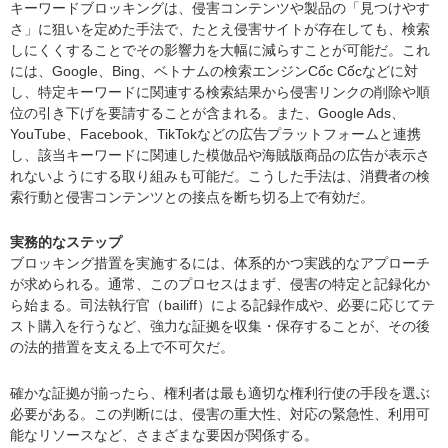
キーワードブロッキングは、侵害コンテンツや製品の「見つけやす
さ」に狙いを定めた手法で、たとえ侵害サイトが存在しても、検索
しにくくすることでその影響力を大幅に減らすことが可能だ。これ
には、Google、Bing、ベトナムの検索エンジンCốc Cốcなどに対
し、特定キーワードに関連する検索結果から侵害リンクの削除や順
位の引き下げを要請することが含まれる。また、Google Ads、
YouTube、Facebook、TikTokなどの広告プラットフォームと連携
し、該当キーワードに関連した模倣品や海賊版商品の広告が表示さ
れないようにする取り組みも可能だ。こうした手法は、消費者の検
索行動と侵害コンテンツとの接点を断ち切る上で有効だ。
実務的なステップ
ブロッキング措置を実施するには、体系的かつ実践的なアプローチ
が求められる。通常、このプロセスはまず、侵害の特定と記録化か
ら始まる。司法執行官（bailiff）による記録作成や、必要に応じてテ
スト購入を行うなど、強力な証拠を収集・保存することが、その後
の法的措置を支える上で不可欠だ。
確かな証拠が揃ったら、権利者は最も適切な権利行使の手段を選ぶ
必要がある。この判断には、侵害の重大性、対応の緊急性、利用可
能なリソースなど、さまざまな要因が関係する。