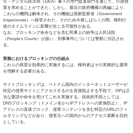
引・デジタル経済局（iDEA）傘下の専門監査部門を通じて、行政措
置を求めることができた。しかし、最近の政府機構の再編により、
これらの機関は解体され、その機能は国家監察省（Government
Inspectorate）へ移管された。そのため今後しばらくの間、権利行
使のタイムラインに影響が生じる可能性がある。
なお、ブロッキング命令などを含む民事上の紛争は人民法院
（People’s Courts）が扱い、刑事事件については警察に付託され
る。
実務におけるブロッキングの仕組み
これらの措置を効果的に実施するには、権利者はその実務的な運用
を理解する必要がある。
サイトブロッキングは、ベトナム国内のインターネットユーザーが
特定の侵害サイトにアクセスするのを直接阻止する手段で、ISPは正
当な要請や命令を受けてこれを実施する。技術的手段としては、
DNSブロッキング（ドメイン名からIPアドレスへの変換防止）、IP
アドレスの直接ブロック、侵害コンテンツを含む特定のURLのフィ
ルタリングなどがあり、侵害元への国内からのアクセス遮断を目的
としている。