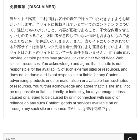
ビ
免責事項（DISCLAIMER)
ゲ
当サイトの閲覧、ご利用はお客様の責任で行っていただきますようお願
ー
いいたします。当サイトに掲載されているすべてのコンテテンツについ
て、違法なものでないこと、内容が正確であること、不快な内容を含ま
シ
ないものであること、利用者が意図していない情報を含まないものであ
ョ
ることなどを一切保証いたしません。また、当サイトにリンクされてい
る外部サイトは当該リンク先運営者の責任により運営されています。当
ン
サイトはこれらのサイトについて一切責任を負いません。 This site may
provide, or third parties may provide, links to other World Wide Web
sites or resources. You acknowledge and agree that this site is not
responsible for the availability of such external sites or resources, and
does not endorse and is not responsible or liable for any Content,
advertising, products or other materials on or available from such sites
or resources. You further acknowledge and agree that this site shall not
be responsible or liable, directly or indirectly, for any damage or loss
caused or alleged to be caused by or in connection with use of or
reliance on any such Content, goods or services available on or
through any such site or resource. TMfesta は登録商標です。
検