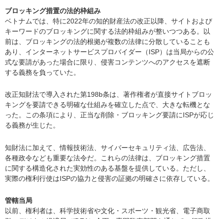
ブロッキング措置の法的枠組み
ベトナムでは、特に2022年の知的財産法の改正以降、サイトおよび
キーワードのブロッキングに関する法的枠組みが整いつつある。以
前は、ブロッキングの法的根拠が複数の法律に分散していることも
あり、インターネットサービスプロバイダー（ISP）は当局からの公
式な要請があった場合に限り、侵害コンテンツへのアクセスを遮断
する義務を負っていた。
改正知財法で導入された第198b条は、著作権者が直接サイトブロッ
キングを要請できる明確な仕組みを確立した点で、大きな転機とな
った。この条項により、正当な削除・ブロッキング要請にISPが応じ
る義務が生じた。
知財法に加えて、情報技術法、サイバーセキュリティ法、広告法、
各種政令なども重要な法令だ。これらの法律は、ブロッキング措置
に関する構造化された実効性のある基盤を提供している。ただし、
実際の権利行使はISPの協力と侵害の証拠の明確さに依存している。
管轄当局
以前、権利者は、科学技術省や文化・スポーツ・観光省、電子商取