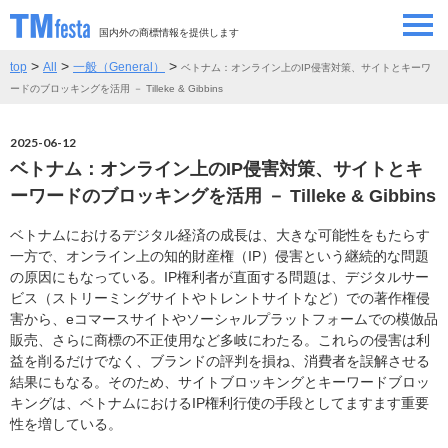
国内外の商標情報を提供します
>
>
>
top
All
一般（General）
ベトナム：オンライン上のIP侵害対策、サイトとキーワ
SEMINAR/EVENT
セミナー/イベント
ードのブロッキングを活用 － Tilleke & Gibbins
ABOUT
当サイトについて
2025-06-12
ベトナム：オンライン上のIP侵害対策、サイトとキ
CONTRIBUTORS
情報提供者
ーワードのブロッキングを活用 － Tilleke & Gibbins
ベトナムにおけるデジタル経済の成長は、大きな可能性をもたらす
CONTACT
お問い合わせ
一方で、オンライン上の知的財産権（IP）侵害という継続的な問題
の原因にもなっている。IP権利者が直面する問題は、デジタルサー
ビス（ストリーミングサイトやトレントサイトなど）での著作権侵
害から、eコマースサイトやソーシャルプラットフォームでの模倣品
販売、さらに商標の不正使用など多岐にわたる。これらの侵害は利
益を削るだけでなく、ブランドの評判を損ね、消費者を誤解させる
結果にもなる。そのため、サイトブロッキングとキーワードブロッ
キングは、ベトナムにおけるIP権利行使の手段としてますます重要
性を増している。