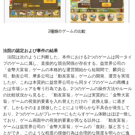
法院の認定および事件の結果
法院は次のように判断した。本件における2つのゲームは同一タイ
プのゲームに属し、直接的な競合関係が存在する。益世界公司の
「金幣大富翁」ゲームの本格的な運営開始から短期間で、麟貝公
司、動友公司、摩多公司は「動友富翁」ゲームの開発、運営を実現
したが、これは本質的に益世界公司から同タイプのゲームの商機ま
たは市場シェアを奪う行為である。2つのゲームの操作方法やルール
の比較状況から見ると、「動友富翁」ゲームは実質的に「金幣大富
翁」ゲームの視覚的要素を入れ替えただけの「皮換え版」に過ぎ
ず、しかもそのまま摸倣したことにより明らかな不具合が発生して
おり、2つのゲームがプレーヤーにもたらすゲーム体験はほぼ一致し
ており、ゲーム画面中の視覚的要素が異なる以外は、「動友富翁」
ゲームは益世界公司の「金幣大富翁」ゲームの「復刻」版と言うこ
とができ、このような程度の摸倣行為は合理的な限度を明らかに逸