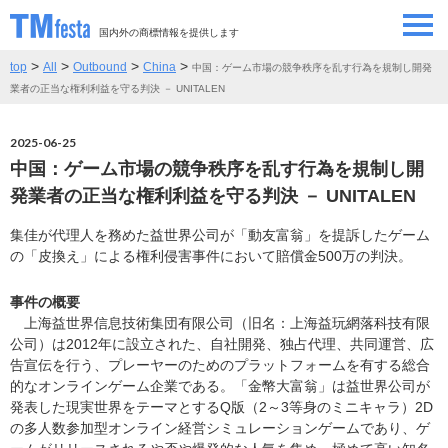
国内外の商標情報を提供します
>
>
>
>
top
All
Outbound
China
中国：ゲーム市場の競争秩序を乱す行為を規制し開発
SEMINAR/EVENT
セミナー/イベント
業者の正当な権利利益を守る判決 － UNITALEN
ABOUT
当サイトについて
2025-06-25
中国：ゲーム市場の競争秩序を乱す行為を規制し開
CONTRIBUTORS
情報提供者
発業者の正当な権利利益を守る判決 － UNITALEN
集佳が代理人を務めた益世界公司が「動友富翁」を提訴したゲーム
CONTACT
お問い合わせ
の「皮換え」による権利侵害事件において賠償金500万の判決。
事件の概要
上海益世界信息技術集団有限公司（旧名：上海益玩網落科技有限
公司）は2012年に設立された、自社開発、独占代理、共同運営、広
告宣伝を行う、プレーヤーのためのプラットフォームを有する総合
的なオンラインゲーム企業である。「金幣大富翁」は益世界公司が
発表した現実世界をテーマとするQ版（2～3等身のミニキャラ）2D
の多人数参加型オンライン経営シミュレーションゲームであり、ゲ