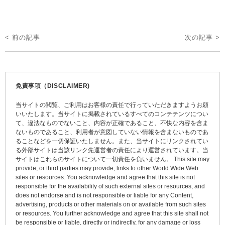
投
< 前の記事
次の記事 >
稿
ナ
ビ
免責事項（DISCLAIMER)
ゲ
当サイトの閲覧、ご利用はお客様の責任で行っていただきますようお願
ー
いいたします。当サイトに掲載されているすべてのコンテテンツについ
て、違法なものでないこと、内容が正確であること、不快な内容を含ま
シ
ないものであること、利用者が意図していない情報を含まないものであ
ョ
ることなどを一切保証いたしません。また、当サイトにリンクされてい
る外部サイトは当該リンク先運営者の責任により運営されています。当
ン
サイトはこれらのサイトについて一切責任を負いません。 This site may
provide, or third parties may provide, links to other World Wide Web
sites or resources. You acknowledge and agree that this site is not
responsible for the availability of such external sites or resources, and
does not endorse and is not responsible or liable for any Content,
advertising, products or other materials on or available from such sites
or resources. You further acknowledge and agree that this site shall not
be responsible or liable, directly or indirectly, for any damage or loss