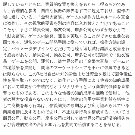
脱しているとともに、実質的な置き換えをもたらし得るものであ
り、合理的な参考、自由な摸倣の限界をすでに超えており、盗作の
域に達している。「金幣大富翁」ゲームの操作方法やルールを完全
に盗作し、その視覚的要素を別の内容に入れ替えただけであること
こそが、まさに麟貝公司、動友公司、摩多公司がわずか数か月で
「動友富翁」ゲームの開発、運営を実現することができた重要な要
因である。通常のゲーム開発手順に従っていれば、操作方法の設
定、パラメータデザインなどだけでも繰り返し試行錯誤と改善を行
う必要があり、麟貝公司、動友公司、摩多公司が短期間で「動友富
翁」ゲームを公開、運営し、益世界公司の「金幣大富翁」ゲームと
市場競争を展開し、関連のマーケットシェアを不正に強奪できると
は限らない。この3社は自己の知的労働または資金を投じて競争優位
性を勝ち取ったのではなく、盗作という手段により他者の知的成果
において重要かつ中核的なオリジナリティという商業的価値を直接
奪ったものである。このような他者の知的成果を無断で使用し、他
者の莫大な投資をないがしろにし、他者の信用や事業利益を犠牲に
して商機を奪う行為は、信義誠実の原則および広く認められている
商業道徳に反するものであり、不正競争行為を構成する。ついては
麟貝公司、動友公司、摩多公司に対して益世界公司の経済的損失お
よび合理的支出の合計500万元を共同で賠償することを命じる。