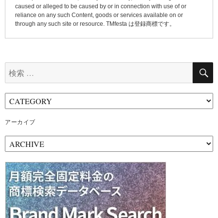
caused or alleged to be caused by or in connection with use of or
reliance on any such Content, goods or services available on or
through any such site or resource. TMfesta は登録商標です。
検
索:
アーカイブ
ア
ー
カ
イ
ブ