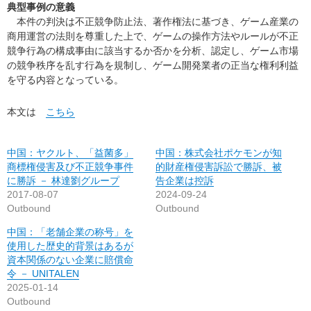
典型事例の意義
本件の判決は不正競争防止法、著作権法に基づき、ゲーム産業の
商用運営の法則を尊重した上で、ゲームの操作方法やルールが不正
競争行為の構成事由に該当するか否かを分析、認定し、ゲーム市場
の競争秩序を乱す行為を規制し、ゲーム開発業者の正当な権利利益
を守る内容となっている。
本文は
こちら
中国：ヤクルト、「益菌多」
中国：株式会社ポケモンが知
商標権侵害及び不正競争事件
的財産権侵害訴訟で勝訴、被
に勝訴 － 林達劉グループ
告企業は控訴
2017-08-07
2024-09-24
Outbound
Outbound
中国：「老舗企業の称号」を
使用した歴史的背景はあるが
資本関係のない企業に賠償命
令 － UNITALEN
2025-01-14
Outbound