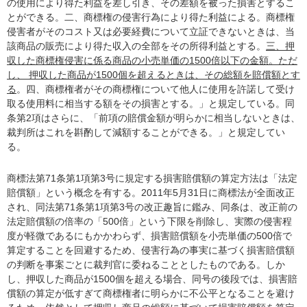
の使用により得た利益を差し引き、その差額を被った損害とするこ
とができる。二、商標権の侵害行為により得た利益による。商標権
侵害者がそのコスト又は必要経費について立証できないときは、当
該商品の販売により得た収入の全部をその所得利益とする。
三、押
収した商標権侵害に係る商品の小売単価の1500倍以下の金額。ただ
し、 押収した商品が1500個を超えるときは、その総額を賠償額とす
る
。四、商標権者がその商標権について他人に使用を許諾して受け
取る使用料に相当する額をその損害とする。」と規定している。同
条第2項はさらに、「前項の賠償金額が明らかに相当しないときは、
裁判所はこれを斟酌して減額することができる。」と規定してい
る。
商標法第71条第1項第3号に規定する損害賠償額の算定方法は「法定
賠償額」という概念を有する。2011年5月31日に商標法が全面改正
され、同法第71条第1項第3号の改正趣旨に鑑み、同条は、改正前の
法定賠償額の倍率の「500倍」という下限を削除し、実際の侵害程
度が軽微であるにもかかわらず、損害賠償額を小売単価の500倍で
算定することを回避するため、侵害行為の事実に基づく損害賠償額
の判断を事案ごとに裁判官に委ねることとしたものである。しか
し、押収した商品が1500個を超える場合、同号の後段では、損害賠
償額の算定が低すぎて商標権者に明らかに不公平となることを避け