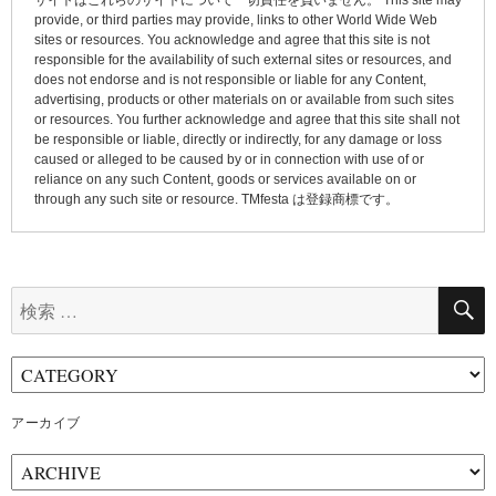
provide, or third parties may provide, links to other World Wide Web
sites or resources. You acknowledge and agree that this site is not
responsible for the availability of such external sites or resources, and
does not endorse and is not responsible or liable for any Content,
advertising, products or other materials on or available from such sites
or resources. You further acknowledge and agree that this site shall not
be responsible or liable, directly or indirectly, for any damage or loss
caused or alleged to be caused by or in connection with use of or
reliance on any such Content, goods or services available on or
through any such site or resource. TMfesta は登録商標です。
検
索:
アーカイブ
ア
ー