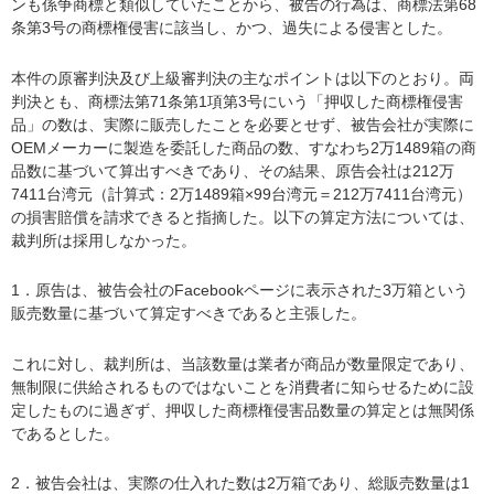
ンも係争商標と類似していたことから、被告の行為は、商標法第68
条第3号の商標権侵害に該当し、かつ、過失による侵害とした。
本件の原審判決及び上級審判決の主なポイントは以下のとおり。両
判決とも、商標法第71条第1項第3号にいう「押収した商標権侵害
品」の数は、実際に販売したことを必要とせず、被告会社が実際に
OEMメーカーに製造を委託した商品の数、すなわち2万1489箱の商
品数に基づいて算出すべきであり、その結果、原告会社は212万
7411台湾元（計算式：2万1489箱×99台湾元＝212万7411台湾元）
の損害賠償を請求できると指摘した。以下の算定方法については、
裁判所は採用しなかった。
1．原告は、被告会社のFacebookページに表示された3万箱という
販売数量に基づいて算定すべきであると主張した。
これに対し、裁判所は、当該数量は業者が商品が数量限定であり、
無制限に供給されるものではないことを消費者に知らせるために設
定したものに過ぎず、押収した商標権侵害品数量の算定とは無関係
であるとした。
2．被告会社は、実際の仕入れた数は2万箱であり、総販売数量は1