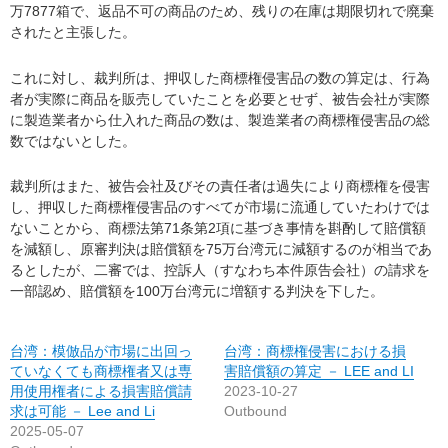
万7877箱で、返品不可の商品のため、残りの在庫は期限切れで廃棄
されたと主張した。
これに対し、裁判所は、押収した商標権侵害品の数の算定は、行為
者が実際に商品を販売していたことを必要とせず、被告会社が実際
に製造業者から仕入れた商品の数は、製造業者の商標権侵害品の総
数ではないとした。
裁判所はまた、被告会社及びその責任者は過失により商標権を侵害
し、押収した商標権侵害品のすべてが市場に流通していたわけでは
ないことから、商標法第71条第2項に基づき事情を斟酌して賠償額
を減額し、原審判決は賠償額を75万台湾元に減額するのが相当であ
るとしたが、二審では、控訴人（すなわち本件原告会社）の請求を
一部認め、賠償額を100万台湾元に増額する判決を下した。
台湾：模倣品が市場に出回っ
台湾：商標権侵害における損
ていなくても商標権者又は専
害賠償額の算定 － LEE and LI
用使用権者による損害賠償請
2023-10-27
求は可能 － Lee and Li
Outbound
2025-05-07