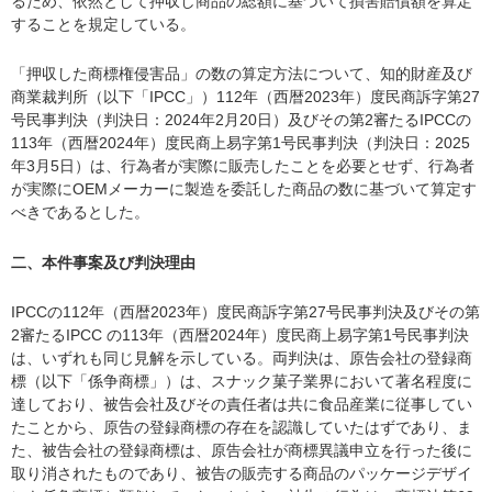
るため、依然として押収し商品の総額に基づいて損害賠償額を算定
することを規定している。
「押収した商標権侵害品」の数の算定方法について、知的財産及び
商業裁判所（以下「IPCC」）112年（西暦2023年）度民商訴字第27
号民事判決（判決日：2024年2月20日）及びその第2審たるIPCCの
113年（西暦2024年）度民商上易字第1号民事判決（判決日：2025
年3月5日）は、行為者が実際に販売したことを必要とせず、行為者
が実際にOEMメーカーに製造を委託した商品の数に基づいて算定す
べきであるとした。
二、本件事案及び判決理由
IPCCの112年（西暦2023年）度民商訴字第27号民事判決及びその第
2審たるIPCC の113年（西暦2024年）度民商上易字第1号民事判決
は、いずれも同じ見解を示している。両判決は、原告会社の登録商
標（以下「係争商標」）は、スナック菓子業界において著名程度に
達しており、被告会社及びその責任者は共に食品産業に従事してい
たことから、原告の登録商標の存在を認識していたはずであり、ま
た、被告会社の登録商標は、原告会社が商標異議申立を行った後に
取り消されたものであり、被告の販売する商品のパッケージデザイ