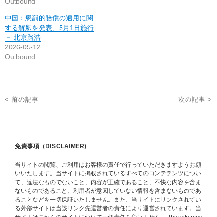
Outbound
中国：懲罰的賠償の適用に関
する解釈を発表、5月1日施行
－ 北京路浩
2026-05-12
Outbound
投
< 前の記事
次の記事 >
稿
ナ
ビ
免責事項（DISCLAIMER)
ゲ
当サイトの閲覧、ご利用はお客様の責任で行っていただきますようお願
ー
いいたします。当サイトに掲載されているすべてのコンテテンツについ
て、違法なものでないこと、内容が正確であること、不快な内容を含ま
シ
ないものであること、利用者が意図していない情報を含まないものであ
ョ
ることなどを一切保証いたしません。また、当サイトにリンクされてい
る外部サイトは当該リンク先運営者の責任により運営されています。当
ン
サイトはこれらのサイトについて一切責任を負いません。 This site may