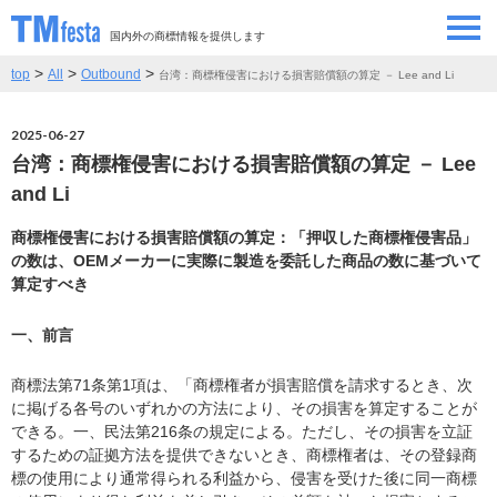
国内外の商標情報を提供します
>
>
>
top
All
Outbound
台湾：商標権侵害における損害賠償額の算定 － Lee and Li
SEMINAR/EVENT
セミナー/イベント
2025-06-27
ABOUT
当サイトについて
台湾：商標権侵害における損害賠償額の算定 － Lee
and Li
CONTRIBUTORS
情報提供者
商標権侵害における損害賠償額の算定：「押収した商標権侵害品」
の数は、OEMメーカーに実際に製造を委託した商品の数に基づいて
CONTACT
お問い合わせ
算定すべき
一、前言
商標法第71条第1項は、「商標権者が損害賠償を請求するとき、次
に掲げる各号のいずれかの方法により、その損害を算定することが
できる。一、民法第216条の規定による。ただし、その損害を立証
するための証拠方法を提供できないとき、商標権者は、その登録商
標の使用により通常得られる利益から、侵害を受けた後に同一商標