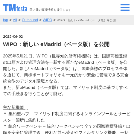
国内外の商標情報を提供します
>
>
>
>
top
All
Outbound
WIPO
WIPO：新しい eMadrid（ベータ版）を公開
SEMINAR/EVENT
セミナー/イベント
2025-06-02
ABOUT
当サイトについて
WIPO：新しい eMadrid（ベータ版）を公開
CONTRIBUTORS
情報提供者
2025年5月21日、WIPO（世界知的所有権機関）は、国際商標登録
の出願および管理方法を一新する新たなeMadrid（ベータ版）を公
開した。新しいeMadrid（ベータ版）は、国際商標のプロセス全体
CONTACT
を通じて、商標ポートフォリオを一元的かつ安全に管理できる完全
お問い合わせ
統合型のデジタル環境となる。
また、新eMadrid（ベータ版）では、マドリッド制度に基づくすべ
ての手続きを行うことが可能だ。
主な新機能；
＊ 集約型ハブ – マドリッド制度に関するオンラインツールとサービ
スを一箇所に集約した
＊ 統合ワークベンチ – 統合ワークベンチで全ての国際商標登録と出
願を安全に管理でき、便利な並べ替えやフィルタリング機能、一括