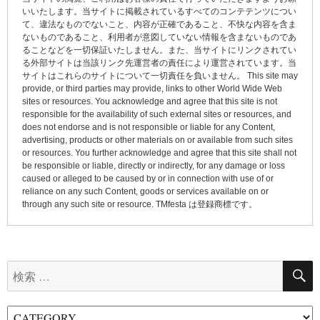
ー
いいたします。当サイトに掲載されているすべてのコンテテンツについ
て、違法なものでないこと、内容が正確であること、不快な内容を含ま
シ
ないものであること、利用者が意図していない情報を含まないものであ
ョ
ることなどを一切保証いたしません。また、当サイトにリンクされてい
る外部サイトは当該リンク先運営者の責任により運営されています。当
ン
サイトはこれらのサイトについて一切責任を負いません。 This site may
provide, or third parties may provide, links to other World Wide Web
sites or resources. You acknowledge and agree that this site is not
responsible for the availability of such external sites or resources, and
does not endorse and is not responsible or liable for any Content,
advertising, products or other materials on or available from such sites
or resources. You further acknowledge and agree that this site shall not
be responsible or liable, directly or indirectly, for any damage or loss
caused or alleged to be caused by or in connection with use of or
reliance on any such Content, goods or services available on or
through any such site or resource. TMfesta は登録商標です。
検
索: