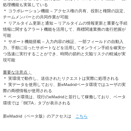
処理機能も実装している
＊ コラボレーション機能 – アクセス権の共有、役割と権限の設定、
チームメンバーとの共同作業が可能
＊ リアルタイム更新と通知 – リアルタイムの情報更新と重要な手続
情報に関するアラート機能を活用して、商標関連業務の進行把握が
可能
＊ サポート機能搭載 – 入力内容の検証、一部フィールドの自動入
力、手順に沿ったサポートなどを活用してオンライン手続を確実か
つ迅速に実行することができ、時間の節約と欠陥リスクの軽減が実
現可能
重要な注意点；
＊ 実環境で動作し、送信されたリクエストは実際に処理される
＊ 実データを使用しており、新eMadridベータ環境ではユーザの実
際の商標情報が使用される
＊ ベータ環境は、現行のeMadridと並行して稼働しており、ベータ
環境では「BETA」タブが表示される
新eMadrid（ベータ版）のアクセスは
こちら