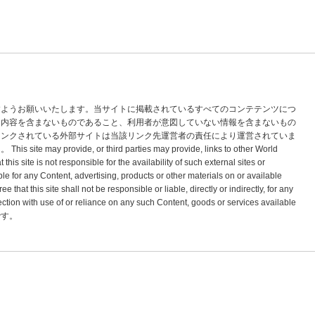
すようお願いいたします。当サイトに掲載されているすべてのコンテテンツにつ
な内容を含まないものであること、利用者が意図していない情報を含まないもの
リンクされている外部サイトは当該リンク先運営者の責任により運営されていま
vide, or third parties may provide, links to other World
s site is not responsible for the availability of such external sites or
le for any Content, advertising, products or other materials on or available
hat this site shall not be responsible or liable, directly or indirectly, for any
tion with use of or reliance on any such Content, goods or services available
標です。