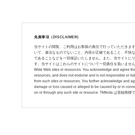
ナ
ビ
ゲ
ー
免責事項（DISCLAIMER)
シ
当サイトの閲覧、ご利用はお客様の責任で行っていただきま
いて、違法なものでないこと、内容が正確であること、不快
ョ
であることなどを一切保証いたしません。また、当サイトに
ン
す。当サイトはこれらのサイトについて一切責任を負いません。 This site may pro
Wide Web sites or resources. You acknowledge and agree that thi
resources, and does not endorse and is not responsible or liab
from such sites or resources. You further acknowledge and agree t
damage or loss caused or alleged to be caused by or in connec
on or through any such site or resource. TMfesta は登録商