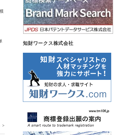
模
単
知財ワークス株式会社
 >