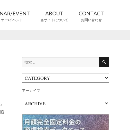
INAR/EVENT
ABOUT
CONTACT
ミナー/イベント
当サイトについて
お問い合わせ
CONTRIBUTORS
情報提供者
検
検
索
索:
アーカイブ
ア
e
ー
グ協
カ
イ
ブ