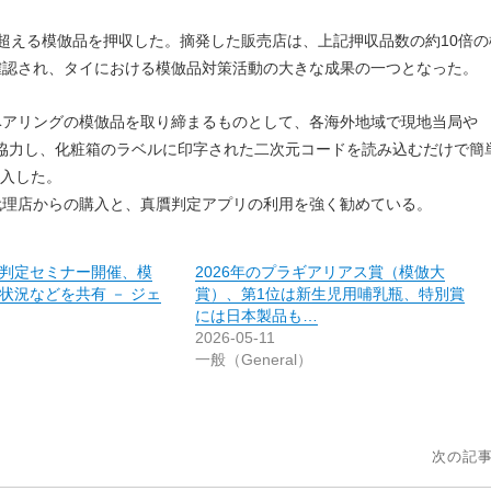
を超える模倣品を押収した。摘発した販売店は、上記押収品数の約10倍の
確認され、タイにおける模倣品対策活動の大きな成果の一つとなった。
アリングの模倣品を取り締まるものとして、各海外地域で現地当局や
と協力し、化粧箱のラベルに印字された二次元コードを読み込むだけで簡
を導入した。
代理店からの購入と、真贋判定アプリの利用を強く勧めている。
判定セミナー開催、模
2026年のプラギアリアス賞（模倣大
状況などを共有 － ジェ
賞）、第1位は新生児用哺乳瓶、特別賞
には日本製品も…
2026-05-11
）
一般（General）
次の記事