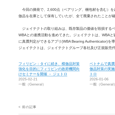
今回の摘発で、2,600点（ベアリング、梱包材を含む）
倣品を在庫として保有していたが、全て廃棄されたことが
ジェイテクトの取り組みは、既存製品の価値を毀損するベ
WBAとの連携活動を進めてきた。ジェイテクトは、WBA
に真贋判定ができるアプリ(WBA Bearing Authenticator)
ジェイテクトは、ジェイテクトグループ各社及び正規販売
フィリピン：タイに続き、模倣品対策
ベトナムで真贋
強化を目的にフィリピンの政府機関向
倣品対策の実施
けセミナーを開催 － ジェトロ
トロ
2025-02-21
2026-01-06
一般（General）
一般（General
投
< 前の記事
稿