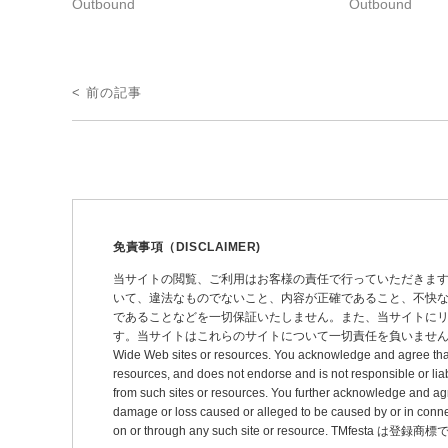
Outbound
Outbound
投
< 前の記事
稿
ナ
ビ
ゲ
ー
免責事項（DISCLAIMER)
シ
当サイトの閲覧、ご利用はお客様の責任で行っていただきま
いて、違法なものでないこと、内容が正確であること、不快
ョ
であることなどを一切保証いたしません。また、当サイトに
ン
す。当サイトはこれらのサイトについて一切責任を負いません。 This site may pro
Wide Web sites or resources. You acknowledge and agree that thi
resources, and does not endorse and is not responsible or liab
from such sites or resources. You further acknowledge and agree t
damage or loss caused or alleged to be caused by or in connec
on or through any such site or resource. TMfesta は登録商