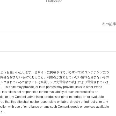
Outbound
次の記事
すようお願いいたします。当サイトに掲載されているすべてのコンテテンツにつ
な内容を含まないものであること、利用者が意図していない情報を含まないもの
リンクされている外部サイトは当該リンク先運営者の責任により運営されていま
vide, or third parties may provide, links to other World
s site is not responsible for the availability of such external sites or
le for any Content, advertising, products or other materials on or available
hat this site shall not be responsible or liable, directly or indirectly, for any
tion with use of or reliance on any such Content, goods or services available
標です。