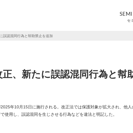
SEM
セ
に誤認混同行為と幇助禁止を追加
改正、新たに誤認混同行為と幇
025年10月15日に施行される。改正法では保護対象が拡大され、他人
断で使用し、誤認混同を生じさせる行為などを違法と明記した。