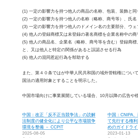
(1) 一定の影響力を持つ他人の商品の名称、包装、装飾と
(2) 一定の影響力を持つ他人の名称（略称、商号等）、氏
(3) 一定の影響力を持つ他人のドメイン名の主要部分、ウ
(4) 他人の登録商標又は未登録の著名商標を企業名称中の
(5) 他人の商品名、企業名（略称、商号等を含む）登録
と、又は他人と特定の関係があると誤認させる行為
(6) 他人の混同惹起行為を幇助する
また、第４０条ではが中華人民共和国の域外管轄権につい
国法の適用対象とすることを明示した。
中国市場向けに事業展開している場合、10月以降の広告や
中国：改正「反不正当競争法」の読解
中国：CNIP
法制度の健全化により公平な市場競争
て先行する権利
環境を整備 － CCPIT
めのガイドライ
2025-08-05
2023-01-13