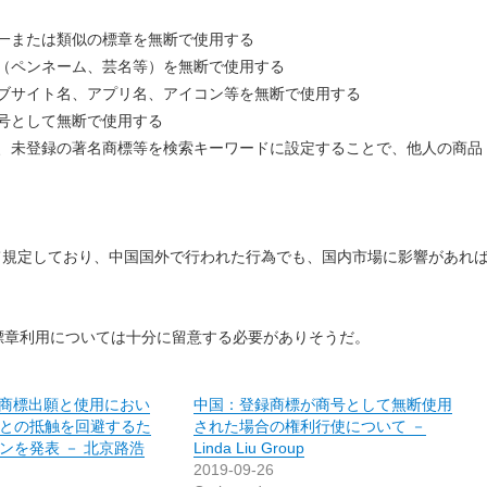
同一または類似の標章を無断で使用する
名（ペンネーム、芸名等）を無断で使用する
ェブサイト名、アプリ名、アイコン等を無断で使用する
商号として無断で使用する
商標、未登録の著名商標等を検索キーワードに設定することで、他人の商品
て規定しており、中国国外で行われた行為でも、国内市場に影響があれ
標章利用については十分に留意する必要がありそうだ。
A、商標出願と使用におい
中国：登録商標が商号として無断使用
との抵触を回避するた
された場合の権利行使について －
ンを発表 － 北京路浩
Linda Liu Group
2019-09-26