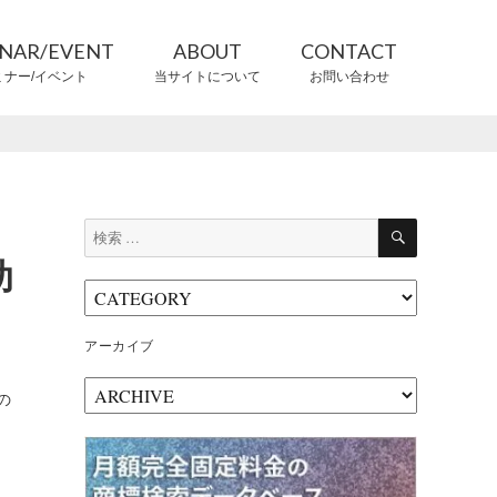
INAR/EVENT
ABOUT
CONTACT
ミナー/イベント
当サイトについて
お問い合わせ
CONTRIBUTORS
情報提供者
検
検
索
索:
助
アーカイブ
ア
の
ー
カ
イ
ブ