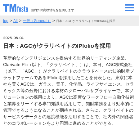
国内外の商標情報を提供します
>
>
>
top
All
一般（General）
日本：AGCがクラリベイトのIPfolioを採用
SEMINAR/EVENT
セミナー/イベント
2025-08-04
ABOUT
当サイトについて
日本：AGCがクラリベイトのIPfolioを採用
CONTRIBUTORS
情報提供者
革新的なインテリジェンスを提供する世界的リーディング企業、
Clarivate Plc（以下、「クラリベイト」）は、本日、AGC株式会社
（以下、「AGC」）がクラリベイトのクラウドベースの知的財産プ
CONTACT
ラットフォームであるIPfolioを採用したことを発表した。東京に本
お問い合わせ
社を置くAGCは、ガラス、電子、化学品、ライフサイエンス、セラ
ミックス等の分野における素材のグローバルサプライヤーで、本ソ
リューションの採用により、AGCは高度なワークフロー自動化技術
と業界をリードする専門知識を活用して、知財業務をより効率的に
管理できるようになることが期待される。さらに、クラリベイトの
サービスやデータとの連携機能を活用することで、社内外の関係者
とのコラボレーションをより円滑に進めることができる。