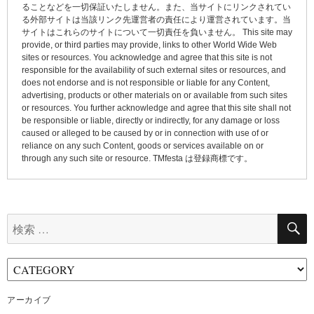
ョ
ることなどを一切保証いたしません。また、当サイトにリンクされてい
る外部サイトは当該リンク先運営者の責任により運営されています。当
ン
サイトはこれらのサイトについて一切責任を負いません。 This site may
provide, or third parties may provide, links to other World Wide Web
sites or resources. You acknowledge and agree that this site is not
responsible for the availability of such external sites or resources, and
does not endorse and is not responsible or liable for any Content,
advertising, products or other materials on or available from such sites
or resources. You further acknowledge and agree that this site shall not
be responsible or liable, directly or indirectly, for any damage or loss
caused or alleged to be caused by or in connection with use of or
reliance on any such Content, goods or services available on or
through any such site or resource. TMfesta は登録商標です。
検
索:
アーカイブ