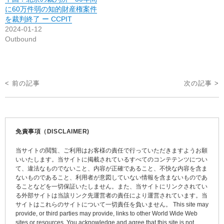
に60万件弱の知的財産権案件
を裁判終了 ー CCPIT
2024-01-12
Outbound
投
< 前の記事
次の記事 >
稿
ナ
ビ
免責事項（DISCLAIMER)
ゲ
当サイトの閲覧、ご利用はお客様の責任で行っていただきますようお願
ー
いいたします。当サイトに掲載されているすべてのコンテテンツについ
て、違法なものでないこと、内容が正確であること、不快な内容を含ま
シ
ないものであること、利用者が意図していない情報を含まないものであ
ョ
ることなどを一切保証いたしません。また、当サイトにリンクされてい
る外部サイトは当該リンク先運営者の責任により運営されています。当
ン
サイトはこれらのサイトについて一切責任を負いません。 This site may
provide, or third parties may provide, links to other World Wide Web
sites or resources. You acknowledge and agree that this site is not