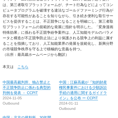
は、第三者取引プラットフォームが、チート行為などによってコン
ピュータプログラムを破壊する違法なゴールドファーミング行為が
存在する可能性があることを知りながら、引き続き便利な取引サー
ビスを提供することは、不正競争になることを明確にし、第三者取
引プラットフォームの規範的な発展に指針を明示した。「変身漫画
特殊効果」に係わる不正競争紛争案件は、人工知能モデルのパラメ
ータと構造が不正競争防止法により保護される競争上の利益に属す
ることを指摘しており、人工知能業界の発展を規範化し、新興分野
の市場競争秩序を守る上で積極的な意義を持つ。
（出所：最高裁ホームページから翻訳）
本文は
こちら
中国最高裁判所、独占禁止と
中国：江蘇高裁が『知的財産
不正競争防止に係わる典型的
権民事案件における少額訴訟
判例を発表 － CCPIT
手続の適用に関するガイドラ
2024-11-05
イン』を公布 ー CCPIT
Outbound
2024-01-11
Outbound
中国：北京の裁判所 30年間