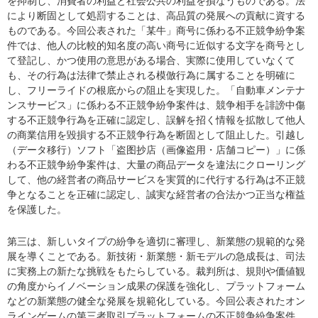
を抑制し、消費者の利益と社会公共の利益を損なうものである。法
により断固として処罰することは、高品質の発展への貢献に資する
ものである。今回公表された「某牛」商号に係わる不正競争紛争案
件では、他人の比較的知名度の高い商号に近似する文字を商号とし
て登記し、かつ使用の意思がある場合、実際に使用していなくて
も、その行為は法律で禁止される模倣行為に属することを明確に
し、フリーライドの根底からの阻止を実現した。「自動車メンテナ
ンスサービス」に係わる不正競争紛争案件は、競争相手を誹謗中傷
する不正競争行為を正確に認定し、誤解を招く情報を拡散して他人
の商業信用を毀損する不正競争行為を断固として阻止した。引越し
（データ移行）ソフト「盗图抄店（画像盗用・店舗コピー）」に係
わる不正競争紛争案件は、大量の商品データを違法にクローリング
して、他の経営者の商品サービスを実質的に代行する行為は不正競
争となることを正確に認定し、誠実な経営者の合法かつ正当な権益
を保護した。
第三は、新しいタイプの紛争を適切に審理し、新業態の規範的な発
展を導くことである。新技術・新業態・新モデルの急成長は、司法
に実務上の新たな挑戦をもたらしている。裁判所は、規則や価値観
の角度からイノベーション成果の保護を強化し、プラットフォーム
などの新業態の健全な発展を規範化している。今回公表されたオン
ラインゲームの第三者取引プラットフォームの不正競争紛争案件