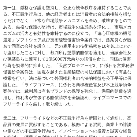
第一は、厳格な保護を堅持し、公正な競争秩序を維持することであ
る。不正競争行為は、他の経営者または消費者の合法的権益を損な
うだけでなく、正常な市場競争メカニズムを歪め、破壊するもので
ある。厳格な保護の堅持は、市場競争の生態系を浄化し、市場メカ
ニズムの活力と有効性を維持するのに役立つ。「遠心圧縮機の機器
選定」ソフトウェア及び技術秘密侵害紛争案件では、孫某良らが匿
名で同業の会社を設立し、元の雇用主の技術秘密を10年以上にわた
り盗用したことに対し、裁判所は懲罰的賠償を適用し、当該会社及
び孫某良らに連帯して1億6600万元余りの賠償を命じ、同様の侵害
行為を効果的に抑止した。「天然プロテアーゼ3」に係わる営業秘密
侵害紛争案件は、国境を越えた営業秘密の司法保護において有益な
模索を行い、法に基づいて外国権利者の合法的権益を公正平等に保
護した。「ライブコマース」に係わる商標権侵害及び不正競争紛争
案件では、裁判所は有名ブランドの保護を強化し、懲罰的賠償を適
用し、権利者が主張する賠償請求を全額認め、ライブコマースでの
フリーライドを厳しく取り締まった。
第二は、フリーライドなどの不正競争行為を断固として処罰し、高
品質の発展に貢献することである。模倣による混同、商業上の誹謗
中傷などの不正競争行為は、イノベーションへの投資と誠実な経営