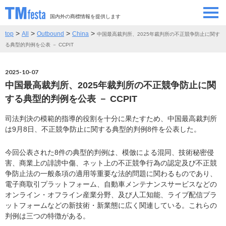
国内外の商標情報を提供します
>
>
>
>
top
All
Outbound
China
中国最高裁判所、2025年裁判所の不正競争防止に関す
SEMINAR/EVENT
セミナー/イベント
る典型的判例を公表 － CCPIT
ABOUT
当サイトについて
2025-10-07
中国最高裁判所、2025年裁判所の不正競争防止に関
CONTRIBUTORS
情報提供者
する典型的判例を公表 － CCPIT
司法判決の模範的指導的役割を十分に果たすため、中国最高裁判所
CONTACT
お問い合わせ
は9月8日、不正競争防止に関する典型的判例8件を公表した。
今回公表された8件の典型的判例は、模倣による混同、技術秘密侵
害、商業上の誹謗中傷、ネット上の不正競争行為の認定及び不正競
争防止法の一般条項の適用等重要な法的問題に関わるものであり、
電子商取引プラットフォーム、自動車メンテナンスサービスなどの
オンライン・オフライン産業分野、及び人工知能、ライブ配信プラ
ットフォームなどの新技術・新業態に広く関連している。これらの
判例は三つの特徴がある。