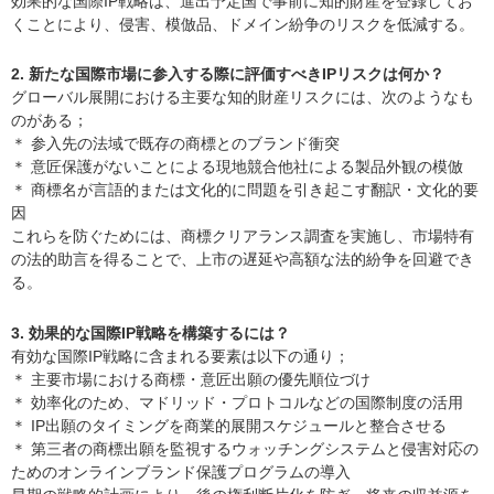
効果的な国際IP戦略は、進出予定国で事前に知的財産を登録してお
くことにより、侵害、模倣品、ドメイン紛争のリスクを低減する。
2. 新たな国際市場に参入する際に評価すべきIPリスクは何か？
グローバル展開における主要な知的財産リスクには、次のようなも
のがある；
＊ 参入先の法域で既存の商標とのブランド衝突
＊ 意匠保護がないことによる現地競合他社による製品外観の模倣
＊ 商標名が言語的または文化的に問題を引き起こす翻訳・文化的要
因
これらを防ぐためには、商標クリアランス調査を実施し、市場特有
の法的助言を得ることで、上市の遅延や高額な法的紛争を回避でき
る。
3. 効果的な国際IP戦略を構築するには？
有効な国際IP戦略に含まれる要素は以下の通り；
＊ 主要市場における商標・意匠出願の優先順位づけ
＊ 効率化のため、マドリッド・プロトコルなどの国際制度の活用
＊ IP出願のタイミングを商業的展開スケジュールと整合させる
＊ 第三者の商標出願を監視するウォッチングシステムと侵害対応の
ためのオンラインブランド保護プログラムの導入