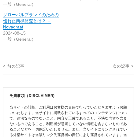
一般（General）
グローバルブランドのための
優れた商標監査とは？ －
Novagraaf
2024-08-15
一般（General）
投
< 前の記事
次の記事 >
稿
ナ
ビ
免責事項（DISCLAIMER)
ゲ
当サイトの閲覧、ご利用はお客様の責任で行っていただきますようお願
ー
いいたします。当サイトに掲載されているすべてのコンテテンツについ
て、違法なものでないこと、内容が正確であること、不快な内容を含ま
シ
ないものであること、利用者が意図していない情報を含まないものであ
ョ
ることなどを一切保証いたしません。また、当サイトにリンクされてい
る外部サイトは当該リンク先運営者の責任により運営されています。当