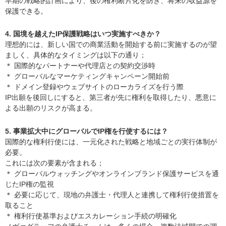
早期の戦略的計画により、後の権利断片化を防ぎ、将来の収益源を
保護できる。
4. 国境を越えたIP保護戦略はいつ実施すべきか？
理想的には、新しい国での商業活動を開始する前に実施するのが望
ましく、具体的なタイミングは以下の通り；
＊ 国際的なパートナーや代理店との契約交渉時
＊ グローバルなマーケティングキャンペーン開始前
＊ ドメイン登録やウェブサイトのローカライズを行う際
IP出願を後回しにすると、第三者が先に権利を取得したり、悪意に
よる出願のリスクが高まる。
5. 事業拡大中にグローバルでIP権を行使するには？
国際的な権利行使には、一元化された戦略と地域ごとの実行体制が
必要。
これには次の要素が含まれる；
＊ グローバルウォッチングやオンラインブランド保護サービスを通
じたIP権の監視
＊ 必要に応じて、現地の弁護士・代理人と連携して権利行使措置を
取ること
＊ 権利行使基準およびエスカレーション手続の明確化