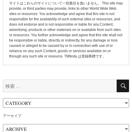
ン
サイトはこれらのサイトについて一切責任を負いません。 This site may
provide, or third parties may provide, links to other World Wide Web
sites or resources. You acknowledge and agree that this site is not
responsible for the availability of such external sites or resources, and
does not endorse and is not responsible or liable for any Content,
advertising, products or other materials on or available from such sites
or resources. You further acknowledge and agree that this site shall not
be responsible or liable, directly or indirectly, for any damage or loss
caused or alleged to be caused by or in connection with use of or
reliance on any such Content, goods or services available on or
through any such site or resource. TMfesta は登録商標です。
検
索:
アーカイブ
ア