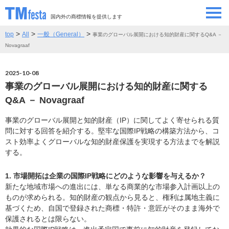
国内外の商標情報を提供します
>
>
>
top
All
一般（General）
事業のグローバル展開における知的財産に関するQ&A －
SEMINAR/EVENT
セミナー/イベント
Novagraaf
ABOUT
当サイトについて
2025-10-08
事業のグローバル展開における知的財産に関する
CONTRIBUTORS
情報提供者
Q&A － Novagraaf
事業のグローバル展開と知的財産（IP）に関してよく寄せられる質
CONTACT
お問い合わせ
問に対する回答を紹介する。堅牢な国際IP戦略の構築方法から、コ
スト効率よくグローバルな知的財産保護を実現する方法までを解説
する。
1. 市場開拓は企業の国際IP戦略にどのような影響を与えるか？
新たな地域市場への進出には、単なる商業的な市場参入計画以上の
ものが求められる。知的財産の観点から見ると、権利は属地主義に
基づくため、自国で登録された商標・特許・意匠がそのまま海外で
保護されるとは限らない。