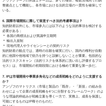
ノヴァグラーフの弁護士チームは、多くの場合、複数法域間での調
整拠点として機能し、各市場における法的立場の一貫性を確保して
いる。
6. 国際市場開拓に際して留意すべき法的考慮事項は？
知的財産以外にも、市場参入には以下のような法的事項を検討する
必要がある；
＊ 各国の商標法および異議申立期間
＊ 輸出入規制
＊ 現地代理人やライセンシーとの契約リスク
知的財産の観点では、適時の出願を確実に行い、国内の権利が自動
的に他国や他地域で効力を持つと誤解しないことが重要。包括的な
法的リスクスキャン（法的リスクを体系的に洗い出し評価するプロ
セス）は、市場開拓の初期段階における極めて重要な第一歩だ。
7. IPは市場開発や事業多角化などの成長戦略をどのように支援する
か？
アンゾフのマトリクス（市場と製品の「既存」・「新規」の組み合
わせによって企業の成長戦略を4つに分類するフレームワーク）のよ
うな理論的枠組みが戦略立案を導く一方で、実務上、成長を保護し
可能にするものはIP権そのものだ。