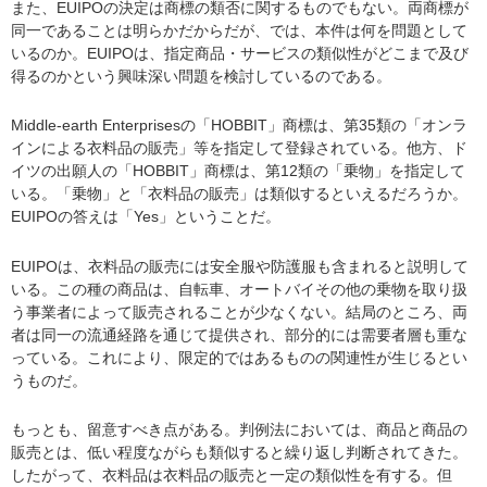
また、EUIPOの決定は商標の類否に関するものでもない。両商標が
同一であることは明らかだからだが、では、本件は何を問題として
いるのか。EUIPOは、指定商品・サービスの類似性がどこまで及び
得るのかという興味深い問題を検討しているのである。
Middle-earth Enterprisesの「HOBBIT」商標は、第35類の「オンラ
インによる衣料品の販売」等を指定して登録されている。他方、ド
イツの出願人の「HOBBIT」商標は、第12類の「乗物」を指定して
いる。「乗物」と「衣料品の販売」は類似するといえるだろうか。
EUIPOの答えは「Yes」ということだ。
EUIPOは、衣料品の販売には安全服や防護服も含まれると説明して
いる。この種の商品は、自転車、オートバイその他の乗物を取り扱
う事業者によって販売されることが少なくない。結局のところ、両
者は同一の流通経路を通じて提供され、部分的には需要者層も重な
っている。これにより、限定的ではあるものの関連性が生じるとい
うものだ。
もっとも、留意すべき点がある。判例法においては、商品と商品の
販売とは、低い程度ながらも類似すると繰り返し判断されてきた。
したがって、衣料品は衣料品の販売と一定の類似性を有する。但