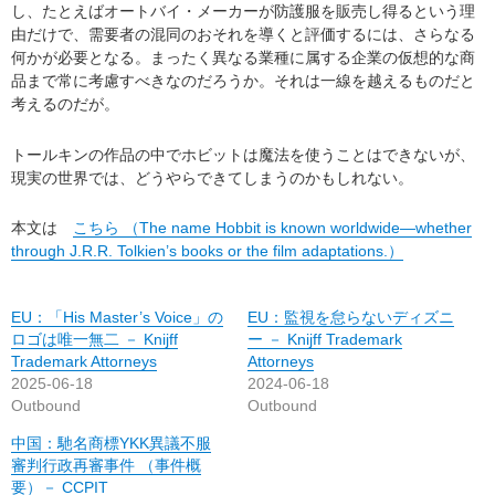
し、たとえばオートバイ・メーカーが防護服を販売し得るという理
由だけで、需要者の混同のおそれを導くと評価するには、さらなる
何かが必要となる。まったく異なる業種に属する企業の仮想的な商
品まで常に考慮すべきなのだろうか。それは一線を越えるものだと
考えるのだが。
トールキンの作品の中でホビットは魔法を使うことはできないが、
現実の世界では、どうやらできてしまうのかもしれない。
本文は
こちら （The name Hobbit is known worldwide—whether
through J.R.R. Tolkien’s books or the film adaptations.）
EU：「His Master’s Voice」の
EU：監視を怠らないディズニ
ロゴは唯一無二 － Knijff
ー － Knijff Trademark
Trademark Attorneys
Attorneys
2025-06-18
2024-06-18
Outbound
Outbound
中国：馳名商標YKK異議不服
審判行政再審事件 （事件概
要）－ CCPIT