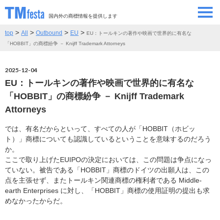
国内外の商標情報を提供します
>
>
>
>
top
All
Outbound
EU
EU：トールキンの著作や映画で世界的に有名な
SEMINAR/EVENT
セミナー/イベント
「HOBBIT」の商標紛争 － Knijff Trademark Attorneys
ABOUT
当サイトについて
2025-12-04
EU：トールキンの著作や映画で世界的に有名な
CONTRIBUTORS
情報提供者
「HOBBIT」の商標紛争 － Knijff Trademark
Attorneys
CONTACT
お問い合わせ
では、有名だからといって、すべての人が「HOBBIT（ホビッ
ト）」商標についても認識しているということを意味するのだろう
か。
ここで取り上げたEUIPOの決定においては、この問題は争点になっ
ていない。被告である「HOBBIT」商標のドイツの出願人は、この
点を主張せず、またトールキン関連商標の権利者である Middle-
earth Enterprises に対し、「HOBBIT」商標の使用証明の提出も求
めなかったからだ。