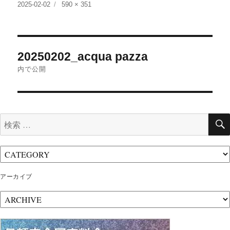
投
フ
2025-02-02
590 × 351
稿
ル
日:
サ
イ
投
ズ
20250202_acqua pazza
稿
内で公開
ナ
ビ
ゲ
検
ー
索:
シ
ョ
ン
アーカイブ
ア
ー
カ
イ