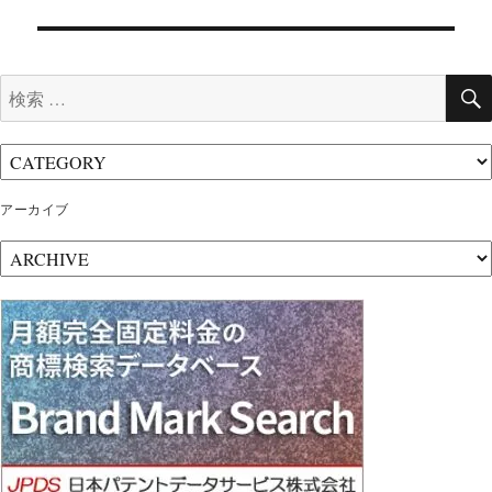
ビ
ゲ
検
ー
索:
シ
ョ
ン
アーカイブ
ア
ー
カ
イ
ブ