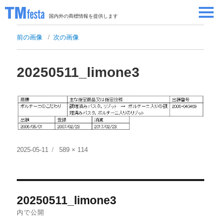
国内外の商標情報を提供します
SEMINAR/EVENT
前の画像
次の画像
セミナー/イベント
ABOUT
当サイトについて
20250511_limone3
CONTRIBUTORS
情報提供者
CONTACT
お問い合わせ
投
フ
2025-05-11
589 × 114
稿
ル
日:
サ
イ
投
ズ
20250511_limone3
稿
内で公開
ナ