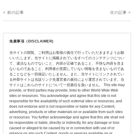
投
< 前の記事
次の記事 >
稿
ナ
ビ
免責事項（DISCLAIMER)
ゲ
当サイトの閲覧、ご利用はお客様の責任で行っていただきますようお願
ー
いいたします。当サイトに掲載されているすべてのコンテテンツについ
て、違法なものでないこと、内容が正確であること、不快な内容を含ま
シ
ないものであること、利用者が意図していない情報を含まないものであ
ョ
ることなどを一切保証いたしません。また、当サイトにリンクされてい
る外部サイトは当該リンク先運営者の責任により運営されています。当
ン
サイトはこれらのサイトについて一切責任を負いません。 This site may
provide, or third parties may provide, links to other World Wide Web
sites or resources. You acknowledge and agree that this site is not
responsible for the availability of such external sites or resources, and
does not endorse and is not responsible or liable for any Content,
advertising, products or other materials on or available from such sites
or resources. You further acknowledge and agree that this site shall not
be responsible or liable, directly or indirectly, for any damage or loss
caused or alleged to be caused by or in connection with use of or
reliance on any such Content, goods or services available on or