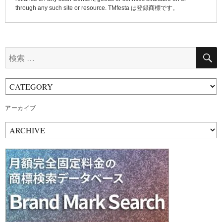
through any such site or resource. TMfesta は登録商標です。
検
索:
アーカイブ
ア
ー
カ
イ
ブ