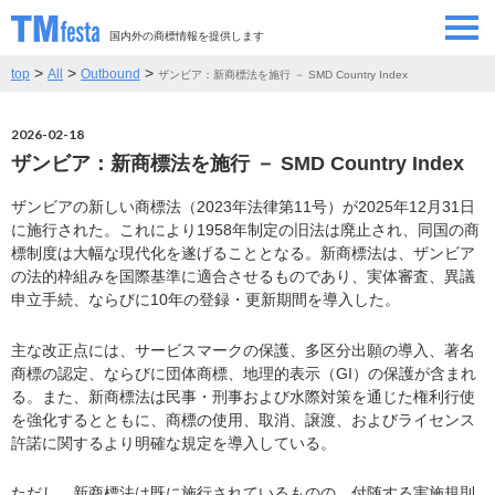
国内外の商標情報を提供します
>
>
>
top
All
Outbound
ザンビア：新商標法を施行 － SMD Country Index
SEMINAR/EVENT
セミナー/イベント
2026-02-18
ABOUT
当サイトについて
ザンビア：新商標法を施行 － SMD Country Index
CONTRIBUTORS
情報提供者
ザンビアの新しい商標法（2023年法律第11号）が2025年12月31日
に施行された。これにより1958年制定の旧法は廃止され、同国の商
標制度は大幅な現代化を遂げることとなる。新商標法は、ザンビア
CONTACT
の法的枠組みを国際基準に適合させるものであり、実体審査、異議
お問い合わせ
申立手続、ならびに10年の登録・更新期間を導入した。
主な改正点には、サービスマークの保護、多区分出願の導入、著名
商標の認定、ならびに団体商標、地理的表示（GI）の保護が含まれ
る。また、新商標法は民事・刑事および水際対策を通じた権利行使
を強化するとともに、商標の使用、取消、譲渡、およびライセンス
許諾に関するより明確な規定を導入している。
ただし、新商標法は既に施行されているものの、付随する実施規則