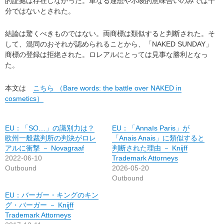
的証拠は存在しなかった。単なる連想や示唆的意味合いのみでは十
分ではないとされた。
結論は驚くべきものではない。両商標は類似すると判断された。そ
して、混同のおそれが認められることから、「NAKED SUNDAY」
商標の登録は拒絶された。ロレアルにとっては見事な勝利となっ
た。
本文は
こちら （Bare words: the battle over NAKED in
cosmetics）
EU：「SO…」の識別力は？
EU：「Annaïs Paris」が
欧州一般裁判所の判決がロレ
「Anais Anais」に類似すると
アルに衝撃 － Novagraaf
判断された理由 － Knijff
2022-06-10
Trademark Attorneys
Outbound
2026-05-20
Outbound
EU：バーガー・キングのキン
グ・バーガー － Knijff
Trademark Attorneys