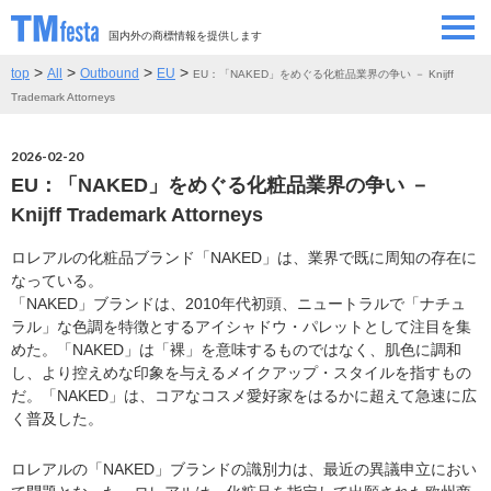
国内外の商標情報を提供します
>
>
>
>
top
All
Outbound
EU
EU：「NAKED」をめぐる化粧品業界の争い － Knijff
SEMINAR/EVENT
セミナー/イベント
Trademark Attorneys
ABOUT
当サイトについて
2026-02-20
EU：「NAKED」をめぐる化粧品業界の争い －
CONTRIBUTORS
情報提供者
Knijff Trademark Attorneys
ロレアルの化粧品ブランド「NAKED」は、業界で既に周知の存在に
CONTACT
お問い合わせ
なっている。
「NAKED」ブランドは、2010年代初頭、ニュートラルで「ナチュ
ラル」な色調を特徴とするアイシャドウ・パレットとして注目を集
めた。「NAKED」は「裸」を意味するものではなく、肌色に調和
し、より控えめな印象を与えるメイクアップ・スタイルを指すもの
だ。「NAKED」は、コアなコスメ愛好家をはるかに超えて急速に広
く普及した。
ロレアルの「NAKED」ブランドの識別力は、最近の異議申立におい