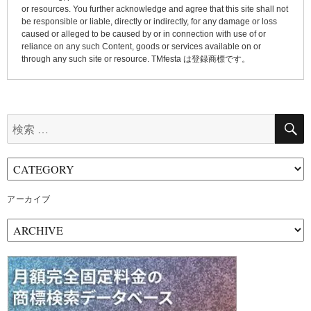
or resources. You further acknowledge and agree that this site shall not
be responsible or liable, directly or indirectly, for any damage or loss
caused or alleged to be caused by or in connection with use of or
reliance on any such Content, goods or services available on or
through any such site or resource. TMfesta は登録商標です。
検
索:
アーカイブ
ア
ー
カ
イ
ブ