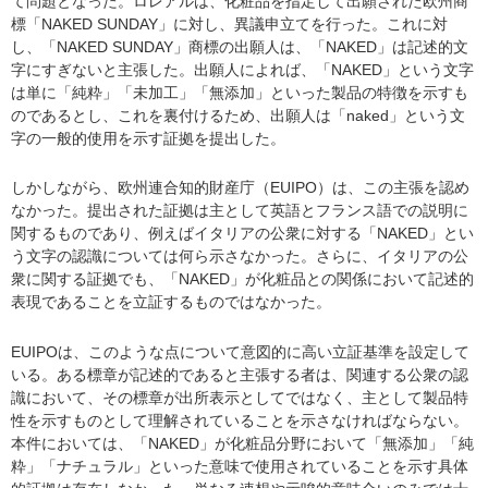
て問題となった。ロレアルは、化粧品を指定して出願された欧州商
標「NAKED SUNDAY」に対し、異議申立てを行った。これに対
し、「NAKED SUNDAY」商標の出願人は、「NAKED」は記述的文
字にすぎないと主張した。出願人によれば、「NAKED」という文字
は単に「純粋」「未加工」「無添加」といった製品の特徴を示すも
のであるとし、これを裏付けるため、出願人は「naked」という文
字の一般的使用を示す証拠を提出した。
しかしながら、欧州連合知的財産庁（EUIPO）は、この主張を認め
なかった。提出された証拠は主として英語とフランス語での説明に
関するものであり、例えばイタリアの公衆に対する「NAKED」とい
う文字の認識については何ら示さなかった。さらに、イタリアの公
衆に関する証拠でも、「NAKED」が化粧品との関係において記述的
表現であることを立証するものではなかった。
EUIPOは、このような点について意図的に高い立証基準を設定して
いる。ある標章が記述的であると主張する者は、関連する公衆の認
識において、その標章が出所表示としてではなく、主として製品特
性を示すものとして理解されていることを示さなければならない。
本件においては、「NAKED」が化粧品分野において「無添加」「純
粋」「ナチュラル」といった意味で使用されていることを示す具体