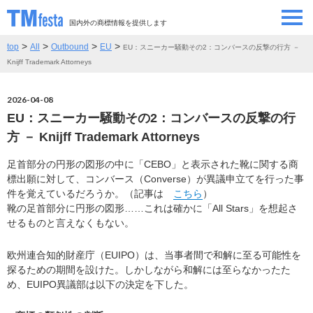
国内外の商標情報を提供します
>
>
>
>
top
All
Outbound
EU
EU：スニーカー騒動その2：コンバースの反撃の行方 －
SEMINAR/EVENT
セミナー/イベント
Knijff Trademark Attorneys
ABOUT
当サイトについて
2026-04-08
EU：スニーカー騒動その2：コンバースの反撃の行
CONTRIBUTORS
情報提供者
方 － Knijff Trademark Attorneys
足首部分の円形の図形の中に「CEBO」と表示された靴に関する商
CONTACT
お問い合わせ
標出願に対して、コンバース（Converse）が異議申立てを行った事
件を覚えているだろうか。（記事は
こちら
）
靴の足首部分に円形の図形……これは確かに「All Stars」を想起さ
せるものと言えなくもない。
欧州連合知的財産庁（EUIPO）は、当事者間で和解に至る可能性を
探るための期間を設けた。しかしながら和解には至らなかったた
め、EUIPO異議部は以下の決定を下した。