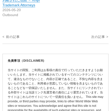
Trademark Attorneys
2026-05-20
Outbound
投
< 前の記事
次の記事 >
稿
ナ
ビ
免責事項（DISCLAIMER)
ゲ
当サイトの閲覧、ご利用はお客様の責任で行っていただきますようお願
ー
いいたします。当サイトに掲載されているすべてのコンテテンツについ
て、違法なものでないこと、内容が正確であること、不快な内容を含ま
シ
ないものであること、利用者が意図していない情報を含まないものであ
ョ
ることなどを一切保証いたしません。また、当サイトにリンクされてい
る外部サイトは当該リンク先運営者の責任により運営されています。当
ン
サイトはこれらのサイトについて一切責任を負いません。 This site may
provide, or third parties may provide, links to other World Wide Web
sites or resources. You acknowledge and agree that this site is not
responsible for the availability of such external sites or resources, and