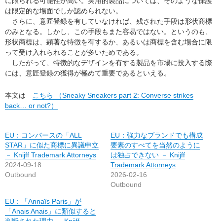
に限られる可能性が高い。実用的製品については、そのような保護
は限定的な場面でしか認められない。
さらに、意匠登録を有していなければ、残された手段は形状商標
のみとなる。しかし、この手段もまた容易ではない。というのも、
形状商標は、顕著な特徴を有するか、あるいは商標を含む場合に限
って受け入れられることが多いためである。
したがって、特徴的なデザインを有する製品を市場に投入する際
には、意匠登録の獲得が極めて重要であるといえる。
本文は
こちら （Sneaky Sneakers part 2: Converse strikes
back… or not?）
EU：コンバースの「ALL
EU：強力なブランドでも構成
STAR」に似た商標に異議申立
要素のすべてを当然のように
－ Knijff Trademark Attorneys
は独占できない － Knijff
2024-09-18
Trademark Attorneys
Outbound
2026-02-16
Outbound
EU：「Annaïs Paris」が
「Anais Anais」に類似すると
判断された理由 － Knijff