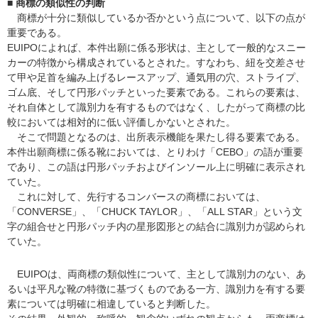
■ 商標の類似性の判断
商標が十分に類似しているか否かという点について、以下の点が
重要である。
EUIPOによれば、本件出願に係る形状は、主として一般的なスニー
カーの特徴から構成されているとされた。すなわち、紐を交差させ
て甲や足首を編み上げるレースアップ、通気用の穴、ストライプ、
ゴム底、そして円形パッチといった要素である。これらの要素は、
それ自体として識別力を有するものではなく、したがって商標の比
較においては相対的に低い評価しかないとされた。
そこで問題となるのは、出所表示機能を果たし得る要素である。
本件出願商標に係る靴においては、とりわけ「CEBO」の語が重要
であり、この語は円形パッチおよびインソール上に明確に表示され
ていた。
これに対して、先行するコンバースの商標においては、
「CONVERSE」、「CHUCK TAYLOR」、「ALL STAR」という文
字の組合せと円形パッチ内の星形図形との結合に識別力が認められ
ていた。
EUIPOは、両商標の類似性について、主として識別力のない、あ
るいは平凡な靴の特徴に基づくものである一方、識別力を有する要
素については明確に相違していると判断した。