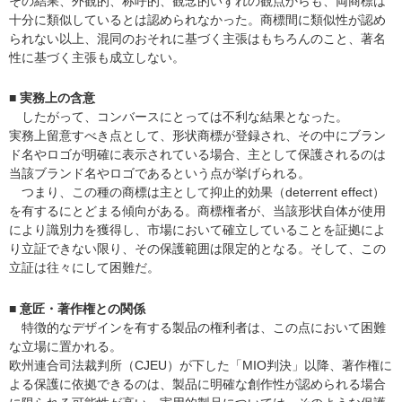
その結果、外観的、称呼的、観念的いずれの観点からも、両商標は
十分に類似しているとは認められなかった。商標間に類似性が認め
られない以上、混同のおそれに基づく主張はもちろんのこと、著名
性に基づく主張も成立しない。
■ 実務上の含意
したがって、コンバースにとっては不利な結果となった。
実務上留意すべき点として、形状商標が登録され、その中にブラン
ド名やロゴが明確に表示されている場合、主として保護されるのは
当該ブランド名やロゴであるという点が挙げられる。
つまり、この種の商標は主として抑止的効果（deterrent effect）
を有するにとどまる傾向がある。商標権者が、当該形状自体が使用
により識別力を獲得し、市場において確立していることを証拠によ
り立証できない限り、その保護範囲は限定的となる。そして、この
立証は往々にして困難だ。
■ 意匠・著作権との関係
特徴的なデザインを有する製品の権利者は、この点において困難
な立場に置かれる。
欧州連合司法裁判所（CJEU）が下した「MIO判決」以降、著作権に
よる保護に依拠できるのは、製品に明確な創作性が認められる場合