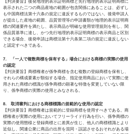
【判決要旨】後発地理的表示証明商標と先行地理的表示証明商標に
表示された二つの商品産地の範囲が包含関係にあることは、必ずし
も中国商標法第十六条の規定に違反するものではない。後発申請人
が提出した産地の範囲、品質管理等の申請書類が地理的表示証明商
標の関連要件を満たし、表示商品が明確な使用管理規則を有し、関
係品質基準に達し、かつ先行地理的表示証明商標の表示商品と区別
できる場合、後発申請は商標法第十六条第二項の規定に違反しない
と認定すべきである。
7. 「一人で複数商標を保有する」場合における商標の実際の使用
の認定
【判決要旨】商標権者が係争商標を含む複数の登録商標を保有し、
それらの構成要素が類似する場合、指定使用商品において実際に使
用された商標の標識が係争商標の顕著な特徴を変更していない限
り、係争商標の実際の使用とみなされる。
8. 取消審判における商標標識の規範的な使用の認定
【判決要旨】商標権者は規範的に登録商標を使用すべきである。商
標権者が実際の使用においてフリーライド行為を行い、係争商標の
実際の使用態様と登録商標とに差異が生じ、他人の商標標識とより
近似し、関連公衆に商品の出所を混同・誤認させるおそれがある場