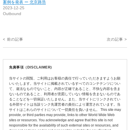
案例を発表 ー 北京路浩
2023-12-25
Outbound
投
< 前の記事
次の記事 >
稿
ナ
ビ
免責事項（DISCLAIMER)
ゲ
当サイトの閲覧、ご利用はお客様の責任で行っていただきますようお願
ー
いいたします。当サイトに掲載されているすべてのコンテテンツについ
て、違法なものでないこと、内容が正確であること、不快な内容を含ま
シ
ないものであること、利用者が意図していない情報を含まないものであ
ョ
ることなどを一切保証いたしません。また、当サイトにリンクされてい
る外部サイトは当該リンク先運営者の責任により運営されています。当
ン
サイトはこれらのサイトについて一切責任を負いません。 This site may
provide, or third parties may provide, links to other World Wide Web
sites or resources. You acknowledge and agree that this site is not
responsible for the availability of such external sites or resources, and