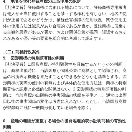
4. 地名を含む登録商標の正当使用の認定
【判決要旨】登録商標に含まれる地名について、登録商標専用権者
は他人が正当に使用することを禁止する権利を有しない。地名の使
用が正当であるかどうかは、被疑侵害標識の使用状況、関係使用主
体の使用方法は誠意があり合理的であるか否か、登録商標に便乗す
る主観的悪意があるか否か、および関係公衆が混同・誤認するおそ
れがあるか否か等の要素を総合的に考慮して認定する。
（二）商標行政案件
5. 図形商標の特別顕著性の判断
【判決要旨】1.図形商標が特別顕著性を具備するかどうかの判断
は、商標出願時に、当該図形が関連公衆に商標として認識され、商
品の出所表示機能を果たすことができるかどうかを基準とする。図
形商標の実際の使用の有無および具体的な使用方法は、商標の特別
顕著性の認定と必然的な関係はない。2.図形商標の特別顕著性の判
断は、当該商標の出願時の事実関係の状態を基準とし、通常は出願
日以後の事実関係の変化は考慮に入れない。ただし、当該図形商標
が登録時に既に一般図形化している場合を除く。
6. 産地の範囲が重複する場合の後発地理的表示証明商標の有効性
判断