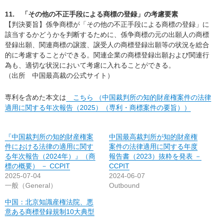
11. 「その他の不正手段による商標の登録」の考慮要素
【判決要旨】係争商標が「その他の不正手段による商標の登録」に
該当するかどうかを判断するために、係争商標の元の出願人の商標
登録出願、関連商標の譲渡、譲受人の商標登録出願等の状況を総合
的に考慮することができる。関連企業の商標登録出願および関連行
為も、適切な状況において考慮に入れることができる。
（出所 中国最高裁の公式サイト）
専利を含めた本文は
こちら （中国裁判所の知的財産権案件の法律
適用に関する年次報告（2025）（専利・商標案件の要旨））
『中国裁判所の知的財産権案
中国最高裁判所が知的財産権
件における法律の適用に関す
案件の法律適用に関する年度
る年次報告（2024年）』（商
報告書（2023）抜粋を発表 －
標の概要） － CCPIT
CCPIT
2025-07-04
2024-06-07
一般（General）
Outbound
中国：北京知識産権法院、悪
意ある商標登録規制10大典型