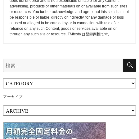
does not endorse and is not responsible or liable for any Content,
advertising, products or other materials on or available from such sites
or resources. You further acknowledge and agree that this site shall not
be responsible or liable, directly or indirectly, for any damage or loss
caused or alleged to be caused by or in connection with use of or
reliance on any such Content, goods or services available on or
through any such site or resource. TMfesta は登録商標です。
検
索:
アーカイブ
ア
ー
カ
イ
ブ