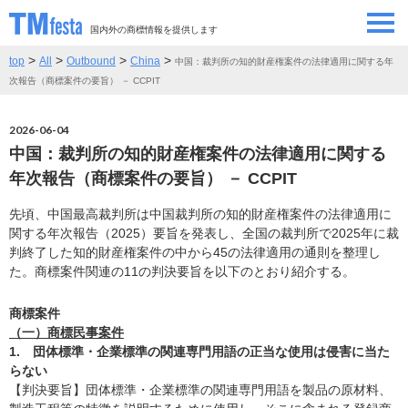
国内外の商標情報を提供します
>
>
>
>
top
All
Outbound
China
中国：裁判所の知的財産権案件の法律適用に関する年
SEMINAR/EVENT
セミナー/イベント
次報告（商標案件の要旨） － CCPIT
ABOUT
当サイトについて
2026-06-04
中国：裁判所の知的財産権案件の法律適用に関する
CONTRIBUTORS
情報提供者
年次報告（商標案件の要旨） － CCPIT
先頃、中国最高裁判所は中国裁判所の知的財産権案件の法律適用に
CONTACT
お問い合わせ
関する年次報告（2025）要旨を発表し、全国の裁判所で2025年に裁
判終了した知的財産権案件の中から45の法律適用の通則を整理し
た。商標案件関連の11の判決要旨を以下のとおり紹介する。
商標案件
（一）商標民事案件
1. 団体標準・企業標準の関連専門用語の正当な使用は侵害に当た
らない
【判決要旨】団体標準・企業標準の関連専門用語を製品の原材料、