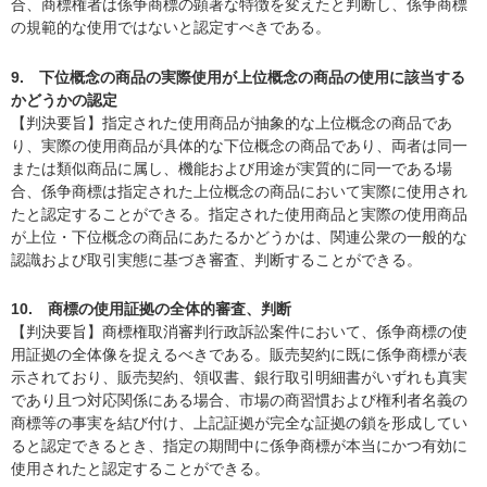
合、商標権者は係争商標の顕著な特徴を変えたと判断し、係争商標
の規範的な使用ではないと認定すべきである。
9. 下位概念の商品の実際使用が上位概念の商品の使用に該当する
かどうかの認定
【判決要旨】指定された使用商品が抽象的な上位概念の商品であ
り、実際の使用商品が具体的な下位概念の商品であり、両者は同一
または類似商品に属し、機能および用途が実質的に同一である場
合、係争商標は指定された上位概念の商品において実際に使用され
たと認定することができる。指定された使用商品と実際の使用商品
が上位・下位概念の商品にあたるかどうかは、関連公衆の一般的な
認識および取引実態に基づき審査、判断することができる。
10. 商標の使用証拠の全体的審査、判断
【判決要旨】商標権取消審判行政訴訟案件において、係争商標の使
用証拠の全体像を捉えるべきである。販売契約に既に係争商標が表
示されており、販売契約、領収書、銀行取引明細書がいずれも真実
であり且つ対応関係にある場合、市場の商習慣および権利者名義の
商標等の事実を結び付け、上記証拠が完全な証拠の鎖を形成してい
ると認定できるとき、指定の期間中に係争商標が本当にかつ有効に
使用されたと認定することができる。