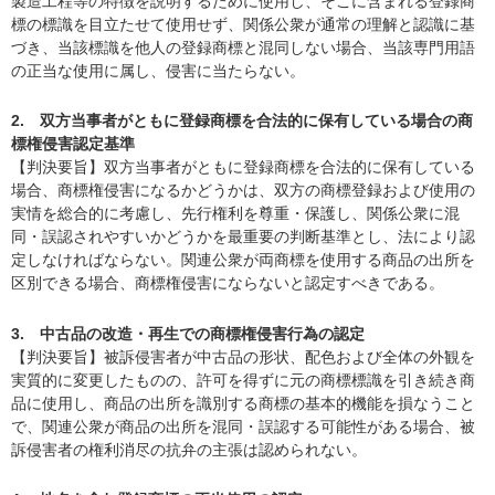
製造工程等の特徴を説明するために使用し、そこに含まれる登録商
標の標識を目立たせて使用せず、関係公衆が通常の理解と認識に基
づき、当該標識を他人の登録商標と混同しない場合、当該専門用語
の正当な使用に属し、侵害に当たらない。
2. 双方当事者がともに登録商標を合法的に保有している場合の商
標権侵害認定基準
【判決要旨】双方当事者がともに登録商標を合法的に保有している
場合、商標権侵害になるかどうかは、双方の商標登録および使用の
実情を総合的に考慮し、先行権利を尊重・保護し、関係公衆に混
同・誤認されやすいかどうかを最重要の判断基準とし、法により認
定しなければならない。関連公衆が両商標を使用する商品の出所を
区別できる場合、商標権侵害にならないと認定すべきである。
3. 中古品の改造・再生での商標権侵害行為の認定
【判決要旨】被訴侵害者が中古品の形状、配色および全体の外観を
実質的に変更したものの、許可を得ずに元の商標標識を引き続き商
品に使用し、商品の出所を識別する商標の基本的機能を損なうこと
で、関連公衆が商品の出所を混同・誤認する可能性がある場合、被
訴侵害者の権利消尽の抗弁の主張は認められない。