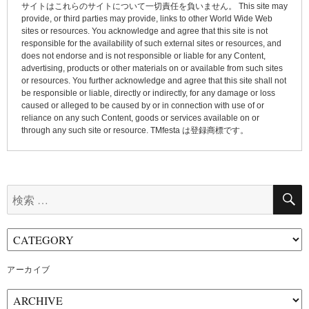
ン
サイトはこれらのサイトについて一切責任を負いません。 This site may
provide, or third parties may provide, links to other World Wide Web
sites or resources. You acknowledge and agree that this site is not
responsible for the availability of such external sites or resources, and
does not endorse and is not responsible or liable for any Content,
advertising, products or other materials on or available from such sites
or resources. You further acknowledge and agree that this site shall not
be responsible or liable, directly or indirectly, for any damage or loss
caused or alleged to be caused by or in connection with use of or
reliance on any such Content, goods or services available on or
through any such site or resource. TMfesta は登録商標です。
検
索:
アーカイブ
ア