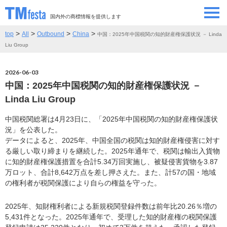
国内外の商標情報を提供します
>
>
>
>
top
All
Outbound
China
中国：2025年中国税関の知的財産権保護状況 － Linda
SEMINAR/EVENT
セミナー/イベント
Liu Group
ABOUT
当サイトについて
2026-06-03
中国：2025年中国税関の知的財産権保護状況 －
CONTRIBUTORS
情報提供者
Linda Liu Group
中国税関総署は4月23日に、「2025年中国税関の知的財産権保護状
CONTACT
お問い合わせ
況」を公表した。
データによると、2025年、中国全国の税関は知的財産権侵害に対す
る厳しい取り締まりを継続した。2025年通年で、税関は輸出入貨物
に知的財産権保護措置を合計5.34万回実施し、被疑侵害貨物を3.87
万ロット、合計8,642万点を差し押さえた。また、計57の国・地域
の権利者が税関保護により自らの権益を守った。
2025年、知財権利者による新規税関登録件数は前年比20.26％増の
5,431件となった。2025年通年で、受理した知的財産権の税関保護