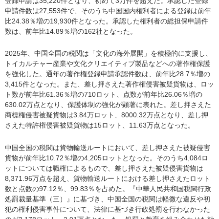
登録申請は35,220件となり、初めて3万件を超えた。承認した登録
申請件数は27,553件で、そのうち中国国内権利者による登録は前年
比24.38％増の19,930件となった。承認した権利者の総担保申請件
数は、前年比14.89％増の162社となった。
2025年、中国全国の税関は「文化の海外展開」を積極的に支援し、
トイカルチャー産業や文化クリエイティブ製品などへの著作権保護
を強化した。通年の著作権登録申請承認件数は、前年比28.7％増の
3,415件となった。また、差し押さえた著作権侵害被疑貨物は、ロッ
ト数が前年比61.36％増の710ロット、点数が前年比26.06％増の
630.02万点となり、保護体制の強化が顕著に表れた。差し押さえた
商標権侵害被疑貨物は3.84万ロット、8000.32万点となり、差し押
さえた特許権侵害被疑貨物は15ロット、11.63万点となった。
中国全国の税関は貨物輸送ルートにおいて、差し押さえた被疑侵害
貨物が前年比10.72％増の4,205ロットとなった。そのうち4,084ロ
ットについては職権によるもので、差し押さえた被疑侵害貨物は
8,371.96万点を超え、貨物輸送ルートにおける差し押さえたロット
数と点数の97.12％、99.83％を占めた。『中華人民共和国税関行政
処罰裁量基準（三）』に基づき、中国全国の税関は軽微な違反や初
犯の権利侵害事件について、法律に基づき行政処罰を行わなかった