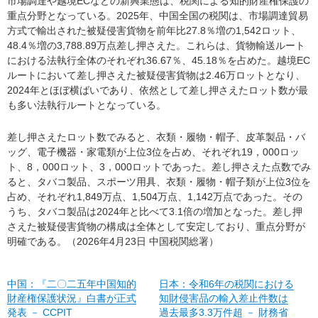
市場調達や越境ECなどの新興業態は、税関による知的財産権保護の
重点分野となっている。2025年、中国全国の税関は、市場調達貿易
方式で輸出された被疑侵害貨物を前年比27.8％増の1,542ロット、
48.4％増の3,788.89万点差し押さえた。これらは、貨物輸送ルート
における法執行全体のそれぞれ36.67％、45.18％を占めた。越境EC
ルートにおいて差し押さえた被疑侵害貨物は2.46万ロットとなり、
2024年とほぼ横ばいであり、依然として差し押さえたロット数が最
も多い法執行ルートとなっている。
差し押さえたロット数でみると、衣類・履物・帽子、皮革製品・バ
ッグ、電子機器・家電類が上位3位を占め、それぞれ19，000ロッ
ト、8，000ロット、3，000ロットであった。差し押さえた点数でみ
ると、タバコ製品、スポーツ用具、衣類・履物・帽子類が上位3位を
占め、それぞれ1,849万点、1,504万点、1,142万点であった。その
うち、タバコ製品は2024年と比べて3.1倍の増加となった。差し押
さえた被疑侵害貨物の構成は全体として安定しており、重点分野が
明確である。（2026年4月23日 中国税関総署）
中国：『二〇二五年中国知的
日本：令和6年の税関における
財産権保護状況』白書が正式
知財侵害品の輸入差止件数は
発表 － CCPIT
過去最多3.3万件超 － 財務省