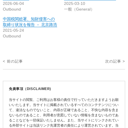
2026-06-04
2025-03-10
Outbound
一般（General）
中国税関総署、知財侵害への
取締り状況を報告 － 北京路浩
2021-05-24
Outbound
投
< 前の記事
次の記事 >
稿
ナ
ビ
免責事項（DISCLAIMER)
ゲ
当サイトの閲覧、ご利用はお客様の責任で行っていただきますようお願
ー
いいたします。当サイトに掲載されているすべてのコンテテンツについ
て、違法なものでないこと、内容が正確であること、不快な内容を含ま
シ
ないものであること、利用者が意図していない情報を含まないものであ
ョ
ることなどを一切保証いたしません。また、当サイトにリンクされてい
る外部サイトは当該リンク先運営者の責任により運営されています。当