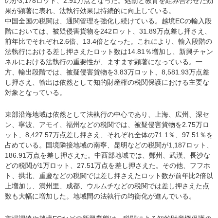
のが3,178ロット、2.91万点となった。処罰と教育を組み合わせた効
果が顕著に表れ、法執行効果は持続的に向上している。
中国全国の税関は、通関管理を強化し続けている。越境ECの輸入段
階においては、被疑侵害貨物を242ロット、31.89万点差し押さえ、
前年比でそれぞれ2.6倍、13.4倍となった。これにより、輸入段階の
法執行における差し押さえたロット数は14.81％増加し、新興チャン
ネルにおける法執行の重要性が、ますます顕著になっている。一
方、輸出段階では、被疑侵害貨物を3.83万ロット、8,581.93万点差
し押さえ、輸出は依然として知的財産権の税関保護における主要な
対象となっている。
東部沿海地域は依然として法執行の中心であり、上海、広州、深セ
ン、寧波、アモイ、福州などの税関では、被疑侵害貨物を2.75万ロ
ット、8,427.57万点差し押さえ、それぞれ全体の71.1％、97.51％を
占めている。国境隣接地域の南寧、昆明などの税関が1,187ロット、
186.91万点を差し押さえた。中西部地域では、鄭州、武漢、長沙な
どの税関が1万ロット、27.51万点を差し押さえた。その他、フフホ
ト、拱北、重慶などの税関では差し押さえたロット数が前年比2倍以
上増加し、満州里、成都、ウルムチなどの税関では差し押さえた点
数も大幅に増加した。地域間の法執行の均衡化が進んでいる。