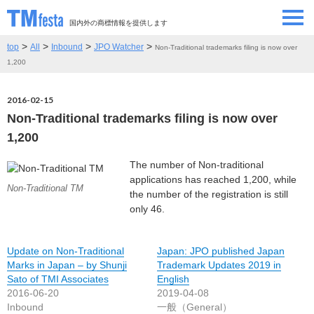
国内外の商標情報を提供します
>
>
>
>
top
All
Inbound
JPO Watcher
Non-Traditional trademarks filing is now over
SEMINAR/EVENT
セミナー/イベント
1,200
ABOUT
当サイトについて
2016-02-15
Non-Traditional trademarks filing is now over
CONTRIBUTORS
情報提供者
1,200
The number of Non-traditional
CONTACT
お問い合わせ
applications has reached 1,200, while
Non-Traditional TM
the number of the registration is still
only 46.
Update on Non-Traditional
Japan: JPO published Japan
Marks in Japan – by Shunji
Trademark Updates 2019 in
Sato of TMI Associates
English
2016-06-20
2019-04-08
Inbound
一般（General）