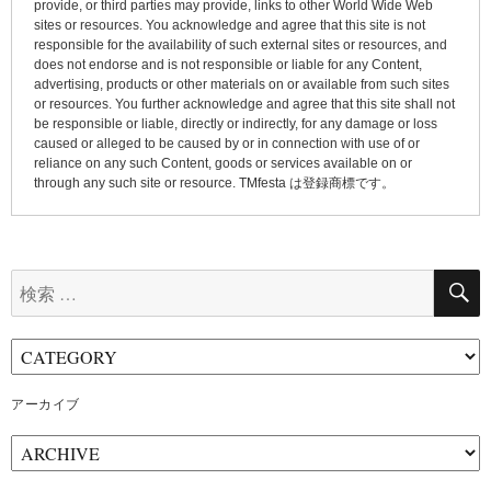
provide, or third parties may provide, links to other World Wide Web
sites or resources. You acknowledge and agree that this site is not
responsible for the availability of such external sites or resources, and
does not endorse and is not responsible or liable for any Content,
advertising, products or other materials on or available from such sites
or resources. You further acknowledge and agree that this site shall not
be responsible or liable, directly or indirectly, for any damage or loss
caused or alleged to be caused by or in connection with use of or
reliance on any such Content, goods or services available on or
through any such site or resource. TMfesta は登録商標です。
検
索:
アーカイブ
ア
ー
カ