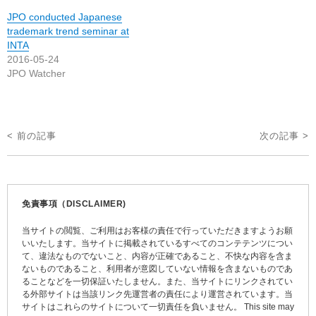
JPO conducted Japanese
trademark trend seminar at
INTA
2016-05-24
JPO Watcher
投
< 前の記事
次の記事 >
稿
ナ
ビ
免責事項（DISCLAIMER)
ゲ
当サイトの閲覧、ご利用はお客様の責任で行っていただきますようお願
ー
いいたします。当サイトに掲載されているすべてのコンテテンツについ
て、違法なものでないこと、内容が正確であること、不快な内容を含ま
シ
ないものであること、利用者が意図していない情報を含まないものであ
ョ
ることなどを一切保証いたしません。また、当サイトにリンクされてい
る外部サイトは当該リンク先運営者の責任により運営されています。当
ン
サイトはこれらのサイトについて一切責任を負いません。 This site may