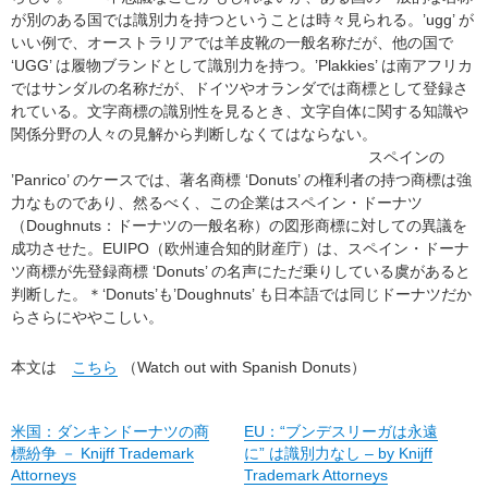
が別のある国では識別力を持つということは時々見られる。’ugg’ が
いい例で、オーストラリアでは羊皮靴の一般名称だが、他の国で
‘UGG’ は履物ブランドとして識別力を持つ。’Plakkies’ は南アフリカ
ではサンダルの名称だが、ドイツやオランダでは商標として登録さ
れている。文字商標の識別性を見るとき、文字自体に関する知識や
関係分野の人々の見解から判断しなくてはならない。
スペインの
’Panrico’ のケースでは、著名商標 ‘Donuts’ の権利者の持つ商標は強
力なものであり、然るべく、この企業はスペイン・ドーナツ
（Doughnuts：ドーナツの一般名称）の図形商標に対しての異議を
成功させた。EUIPO（欧州連合知的財産庁）は、スペイン・ドーナ
ツ商標が先登録商標 ‘Donuts’ の名声にただ乗りしている虞があると
判断した。＊‘Donuts’も’Doughnuts’ も日本語では同じドーナツだか
らさらにややこしい。
本文は
こちら
（Watch out with Spanish Donuts）
米国：ダンキンドーナツの商
EU：“ブンデスリーガは永遠
標紛争 － Knijff Trademark
に” は識別力なし – by Knijff
Attorneys
Trademark Attorneys