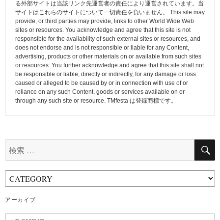
る外部サイトは当該リンク先運営者の責任により運営されています。当
ン
サイトはこれらのサイトについて一切責任を負いません。 This site may
provide, or third parties may provide, links to other World Wide Web
sites or resources. You acknowledge and agree that this site is not
responsible for the availability of such external sites or resources, and
does not endorse and is not responsible or liable for any Content,
advertising, products or other materials on or available from such sites
or resources. You further acknowledge and agree that this site shall not
be responsible or liable, directly or indirectly, for any damage or loss
caused or alleged to be caused by or in connection with use of or
reliance on any such Content, goods or services available on or
through any such site or resource. TMfesta は登録商標です。
検
索:
アーカイブ
ア