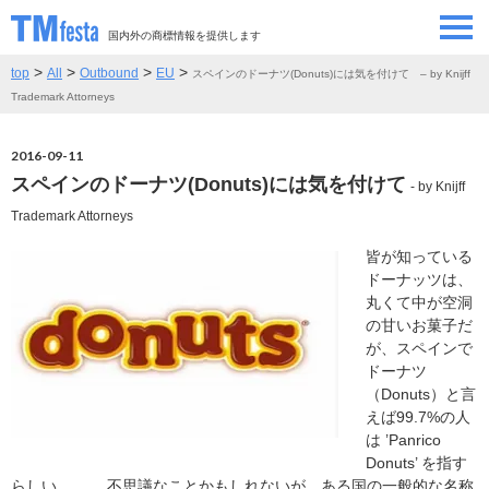
国内外の商標情報を提供します
>
>
>
>
top
All
Outbound
EU
スペインのドーナツ(Donuts)には気を付けて – by Knijff
SEMINAR/EVENT
セミナー/イベント
Trademark Attorneys
ABOUT
当サイトについて
2016-09-11
スペインのドーナツ(Donuts)には気を付けて
- by Knijff
CONTRIBUTORS
情報提供者
Trademark Attorneys
皆が知っている
CONTACT
お問い合わせ
ドーナッツは、
丸くて中が空洞
の甘いお菓子だ
が、スペインで
ドーナツ
（Donuts）と言
えば99.7%の人
は ’Panrico
Donuts’ を指す
らしい。 不思議なことかもしれないが、ある国の一般的な名称