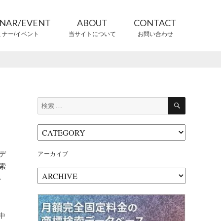
INAR/EVENT
ABOUT
CONTACT
ミナー/イベント
当サイトについて
お問い合わせ
CONTRIBUTORS
情報提供者
検
検
索
索:
デ
アーカイブ
索
ア
ト
ー
る
カ
イ
ブ
中