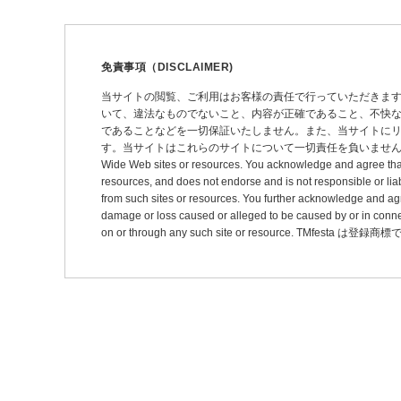
ビ
ゲ
ー
免責事項（DISCLAIMER)
シ
当サイトの閲覧、ご利用はお客様の責任で行っていただきま
いて、違法なものでないこと、内容が正確であること、不快
ョ
であることなどを一切保証いたしません。また、当サイトに
ン
す。当サイトはこれらのサイトについて一切責任を負いません。 This site may pro
Wide Web sites or resources. You acknowledge and agree that thi
resources, and does not endorse and is not responsible or liab
from such sites or resources. You further acknowledge and agree t
damage or loss caused or alleged to be caused by or in connec
on or through any such site or resource. TMfesta は登録商