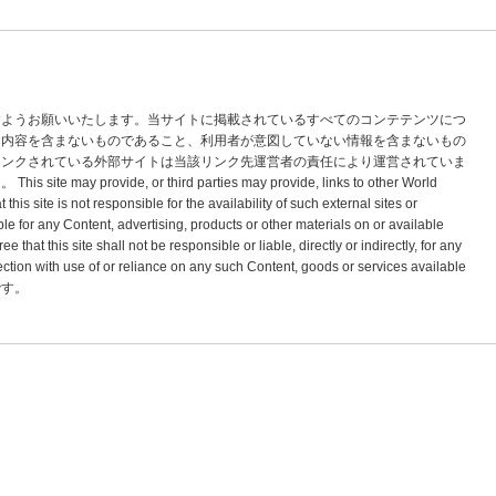
すようお願いいたします。当サイトに掲載されているすべてのコンテテンツにつ
な内容を含まないものであること、利用者が意図していない情報を含まないもの
リンクされている外部サイトは当該リンク先運営者の責任により運営されていま
vide, or third parties may provide, links to other World
s site is not responsible for the availability of such external sites or
le for any Content, advertising, products or other materials on or available
hat this site shall not be responsible or liable, directly or indirectly, for any
tion with use of or reliance on any such Content, goods or services available
標です。