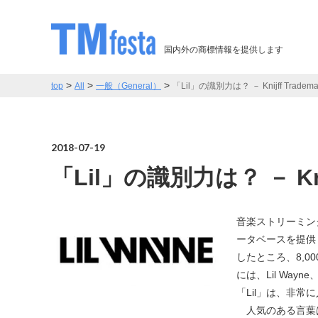
国内外の商標情報を提供します
>
>
>
top
All
一般（General）
「Lil」の識別力は？ － Knijff Trademark
2018-07-19
「Lil」の識別力は？ － Knijf
音楽ストリーミング
ータベースを提供し
したところ、8,
には、Lil Wayne
「Lil」は、非常
人気のある言葉は