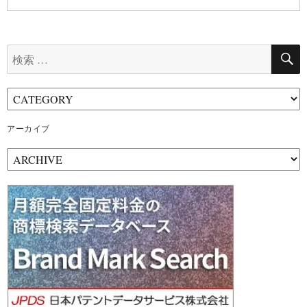
検
索:
アーカイブ
ア
ー
カ
イ
ブ