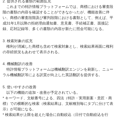
2. 提供される書類の範囲拡充
これまでの特許情報プラットフォームでは、商標における審査段
階の書類の内容を確認することができなかったが、機能改善に伴
い、商標の審査段階及び審判段階における書類として、例えば、平
成31年1月以降の拒絶理由通知書、意見書、手続補正書、面接記
録、応対記録等、多くの書類の内容が新たに照会可能になる。
3. 検索対象の拡充
権利が消滅した商標も含めて検索対象とし、検索結果画面に権利
の存続状況もあわせて表示される。
4. 機械翻訳の改善
特許情報プラットフォームは機械翻訳エンジンを刷新し、ニュー
ラル機械翻訳等による訳質が向上した英語翻訳を提供する。
5. 使いやすさの改善
以下の機能の追加・改善が予定されている。
* キーワード、文献番号による、四法（特許・実用新案・意匠・商
標）での横断的な検索（検索結果は、文献種別毎にタブに分けて表
示）が可能になる。
* 検索結果が上限を超えた場合に自動絞込（日付で自動絞込を行