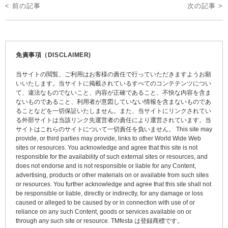
投
< 前の記事
次の記事 >
稿
ナ
ビ
免責事項（DISCLAIMER)
ゲ
当サイトの閲覧、ご利用はお客様の責任で行っていただきますようお願
ー
いいたします。当サイトに掲載されているすべてのコンテテンツについ
て、違法なものでないこと、内容が正確であること、不快な内容を含ま
シ
ないものであること、利用者が意図していない情報を含まないものであ
ョ
ることなどを一切保証いたしません。また、当サイトにリンクされてい
る外部サイトは当該リンク先運営者の責任により運営されています。当
ン
サイトはこれらのサイトについて一切責任を負いません。 This site may
provide, or third parties may provide, links to other World Wide Web
sites or resources. You acknowledge and agree that this site is not
responsible for the availability of such external sites or resources, and
does not endorse and is not responsible or liable for any Content,
advertising, products or other materials on or available from such sites
or resources. You further acknowledge and agree that this site shall not
be responsible or liable, directly or indirectly, for any damage or loss
caused or alleged to be caused by or in connection with use of or
reliance on any such Content, goods or services available on or
through any such site or resource. TMfesta は登録商標です。