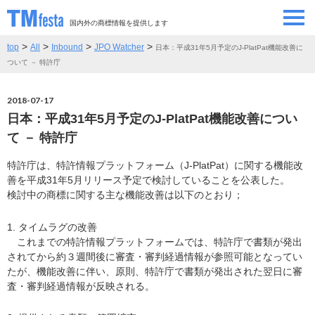
国内外の商標情報を提供します
>
>
>
>
top
All
Inbound
JPO Watcher
日本：平成31年5月予定のJ-PlatPat機能改善に
SEMINAR/EVENT
セミナー/イベント
ついて － 特許庁
ABOUT
当サイトについて
2018-07-17
日本：平成31年5月予定のJ-PlatPat機能改善につい
CONTRIBUTORS
情報提供者
て － 特許庁
特許庁は、特許情報プラットフォーム（J-PlatPat）に関する機能改
CONTACT
お問い合わせ
善を平成31年5月リリース予定で検討していることを公表した。
検討中の商標に関する主な機能改善は以下のとおり；
1. タイムラグの改善
これまでの特許情報プラットフォームでは、特許庁で書類が発出
されてから約３週間後に審査・審判経過情報が参照可能となってい
たが、機能改善に伴い、原則、特許庁で書類が発出された翌日に審
査・審判経過情報が反映される。