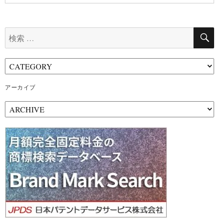
検
索:
アーカイブ
ア
ー
カ
イ
ブ