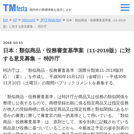
国内外の商標情報を提供します
>
>
>
>
top
All
Inbound
JPO Watcher
日本：類似商品・役務審査基準案（11-2019
SEMINAR/EVENT
セミナー/イベント
版）に対する意見募集 － 特許庁
ABOUT
当サイトについて
2018-10-15
日本：類似商品・役務審査基準案（11-2019版）に対
CONTRIBUTORS
情報提供者
する意見募集 － 特許庁
特許庁は、「類似商品・役務審査基準〔国際分類第11-2019版対
CONTACT
お問い合わせ
応〕（案）」を作成し、平成30年10月12日（金曜日）～平成30年
11月10日（土曜日）の期間パブリックコメントを募集する。
「類似商品・役務審査基準」は特許庁が商品又は役務の類似関係を
整理し公表するもので、商標登録出願に係る指定商品又は指定役務
が他人の登録商標に係る指定商品又は指定役務と類似関係にあるか
否かの審査に際して審査官の統一的基準として用いている。「類似
商品・役務審査基準」は、原則として、省令別表に記載されている
商品及び役務に基づいていることから、今般改正予定の省令別表の