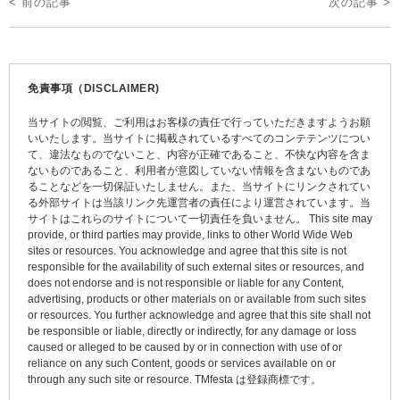
< 前の記事
次の記事 >
稿
ナ
ビ
免責事項（DISCLAIMER)
ゲ
当サイトの閲覧、ご利用はお客様の責任で行っていただきますようお願
ー
いいたします。当サイトに掲載されているすべてのコンテテンツについ
て、違法なものでないこと、内容が正確であること、不快な内容を含ま
シ
ないものであること、利用者が意図していない情報を含まないものであ
ョ
ることなどを一切保証いたしません。また、当サイトにリンクされてい
る外部サイトは当該リンク先運営者の責任により運営されています。当
ン
サイトはこれらのサイトについて一切責任を負いません。 This site may
provide, or third parties may provide, links to other World Wide Web
sites or resources. You acknowledge and agree that this site is not
responsible for the availability of such external sites or resources, and
does not endorse and is not responsible or liable for any Content,
advertising, products or other materials on or available from such sites
or resources. You further acknowledge and agree that this site shall not
be responsible or liable, directly or indirectly, for any damage or loss
caused or alleged to be caused by or in connection with use of or
reliance on any such Content, goods or services available on or
through any such site or resource. TMfesta は登録商標です。