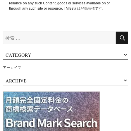
reliance on any such Content, goods or services available on or
through any such site or resource. TMfesta は登録商標です。
検
索:
アーカイブ
ア
ー
カ
イ
ブ