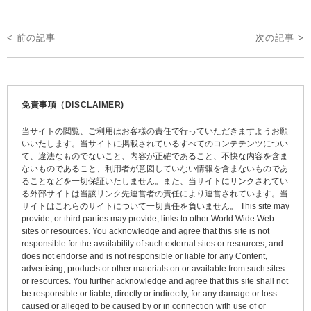
投
< 前の記事
次の記事 >
稿
ナ
ビ
免責事項（DISCLAIMER)
ゲ
当サイトの閲覧、ご利用はお客様の責任で行っていただきますようお願
ー
いいたします。当サイトに掲載されているすべてのコンテテンツについ
て、違法なものでないこと、内容が正確であること、不快な内容を含ま
シ
ないものであること、利用者が意図していない情報を含まないものであ
ョ
ることなどを一切保証いたしません。また、当サイトにリンクされてい
る外部サイトは当該リンク先運営者の責任により運営されています。当
ン
サイトはこれらのサイトについて一切責任を負いません。 This site may
provide, or third parties may provide, links to other World Wide Web
sites or resources. You acknowledge and agree that this site is not
responsible for the availability of such external sites or resources, and
does not endorse and is not responsible or liable for any Content,
advertising, products or other materials on or available from such sites
or resources. You further acknowledge and agree that this site shall not
be responsible or liable, directly or indirectly, for any damage or loss
caused or alleged to be caused by or in connection with use of or