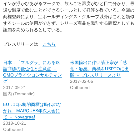
インが浮かびあがるマークで、飲みごろ温度がひと目で分かり、最
適な温度で飲むことができるシールとして好評を得ている。今回の
商標登録により、宝ホールディングス・グループ以外はこれと類似
するシールの使用ができず、シリーズ商品を識別する商標としても
認知を高められるとしている。
プレスリリースは
こちら
日本：「フルグラ」にみる略
米国輸出に伴い菊正宗が「感
語商標の優位性と注意点 －
覚・触感」商標をUSPTOに出
GMOブライツコンサルティン
願 － プレスリリースより
グ
2017-02-06
2017-09-21
Outbound
国内 (Domestic)
EU：非伝統的商標は時代のな
がれ、MARQUES年次大会に
て － Novagraaf
2019-10-21
Outbound