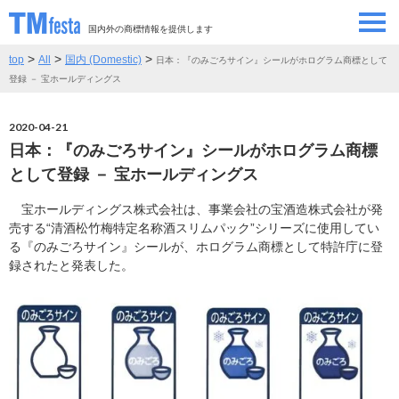
国内外の商標情報を提供します
>
>
>
top
All
国内 (Domestic)
日本：『のみごろサイン』シールがホログラム商標として
SEMINAR/EVENT
セミナー/イベント
登録 － 宝ホールディングス
ABOUT
当サイトについて
2020-04-21
日本：『のみごろサイン』シールがホログラム商標
CONTRIBUTORS
情報提供者
として登録 － 宝ホールディングス
宝ホールディングス株式会社は、事業会社の宝酒造株式会社が発
CONTACT
お問い合わせ
売する“清酒松竹梅特定名称酒スリムパック”シリーズに使用してい
る『のみごろサイン』シールが、ホログラム商標として特許庁に登
録されたと発表した。