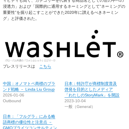
ィビティも高く、カテゴリーを代表する商品名としての世の中への
浸透力」および「国際的に通用するネーミングとして“ネーミングの
重要性”を掘り起こすことができた2020年に讃えるべきネーミン
グ」と評価された。
プレスリリースは
こちら
中国：オノマトペ商標のブラ
日本：特許庁が商標制度普及
ンド戦略 － Linda Liu Group
啓発を目的としたメディア
2026-01-06
「わたしのStoryMark」を開設
Outbound
2023-10-04
一般（General）
日本：「フルグラ」にみる略
語商標の優位性と注意点 －
GMOブライツコンサルティン