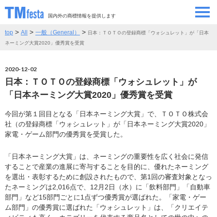
国内外の商標情報を提供します
>
>
>
top
All
一般（General）
日本：ＴＯＴＯの登録商標「ウォシュレット」が「日本
SEMINAR/EVENT
セミナー/イベント
ネーミング大賞2020」優秀賞を受賞
ABOUT
当サイトについて
2020-12-02
日本：ＴＯＴＯの登録商標「ウォシュレット」が
CONTRIBUTORS
情報提供者
「日本ネーミング大賞2020」優秀賞を受賞
今回が第１回目となる「日本ネーミング大賞」で、ＴＯＴＯ株式会
CONTACT
お問い合わせ
社（の登録商標「ウォシュレット」が「日本ネーミング大賞2020」
家電・ゲーム部門の優秀賞を受賞した。
「日本ネーミング大賞」は、ネーミングの重要性を広く社会に発信
することで産業の進展に寄与することを目的に、優れたネーミング
を選出・表彰するために創設されたもので、第1回の審査対象となっ
たネーミングは2,016点で、12月2日（水）に「飲料部門」「自動車
部門」など15部門ごとに1点ずつ優秀賞が選ばれた。「家電・ゲー
ム部門」の優秀賞に選ばれた「ウォシュレット」は、「クリエイテ