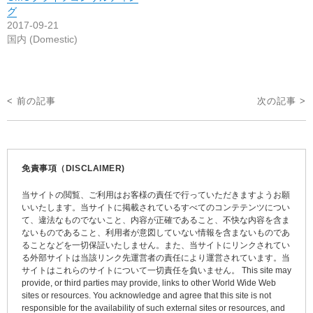
グ
2017-09-21
国内 (Domestic)
投
< 前の記事
次の記事 >
稿
ナ
ビ
免責事項（DISCLAIMER)
ゲ
当サイトの閲覧、ご利用はお客様の責任で行っていただきますようお願
ー
いいたします。当サイトに掲載されているすべてのコンテテンツについ
て、違法なものでないこと、内容が正確であること、不快な内容を含ま
シ
ないものであること、利用者が意図していない情報を含まないものであ
ョ
ることなどを一切保証いたしません。また、当サイトにリンクされてい
る外部サイトは当該リンク先運営者の責任により運営されています。当
ン
サイトはこれらのサイトについて一切責任を負いません。 This site may
provide, or third parties may provide, links to other World Wide Web
sites or resources. You acknowledge and agree that this site is not
responsible for the availability of such external sites or resources, and