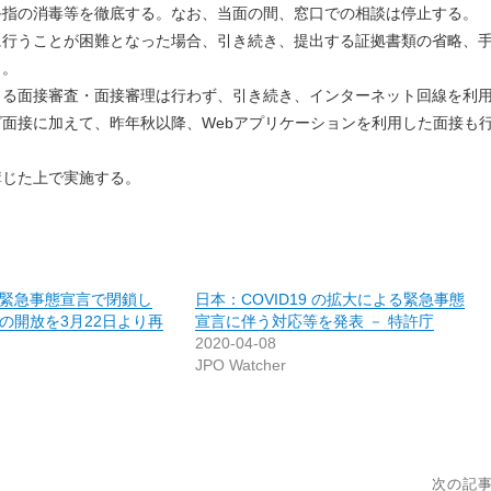
手指の消毒等を徹底する。なお、当面の間、窓口での相談は停止する。
に行うことが困難となった場合、引き続き、提出する証拠書類の省略、
う。
よる面接審査・面接審理は行わず、引き続き、インターネット回線を利
面接に加えて、昨年秋以降、Webアプリケーションを利用した面接も
講じた上で実施する。
緊急事態宣言で閉鎖し
日本：COVID19 の拡大による緊急事態
の開放を3月22日より再
宣言に伴う対応等を発表 － 特許庁
2020-04-08
JPO Watcher
次の記事