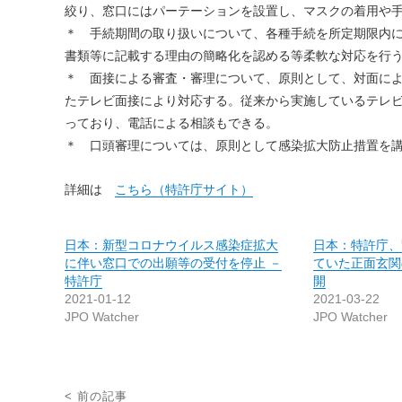
絞り、窓口にはパーテーションを設置し、マスクの着用や
＊ 手続期間の取り扱いについて、各種手続を所定期限内
書類等に記載する理由の簡略化を認める等柔軟な対応を行
＊ 面接による審査・審理について、原則として、対面に
たテレビ面接により対応する。従来から実施しているテレビ
っており、電話による相談もできる。
＊ 口頭審理については、原則として感染拡大防止措置を
詳細は
こちら（特許庁サイト）
日本：新型コロナウイルス感染症拡大
日本：特許庁、
に伴い窓口での出願等の受付を停止 －
ていた正面玄関
特許庁
開
2021-01-12
2021-03-22
JPO Watcher
JPO Watcher
投
< 前の記事