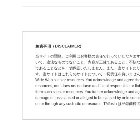
稿
ナ
ビ
ゲ
ー
免責事項（DISCLAIMER)
シ
当サイトの閲覧、ご利用はお客様の責任で行っていただきま
いて、違法なものでないこと、内容が正確であること、不快
ョ
であることなどを一切保証いたしません。また、当サイトに
ン
す。当サイトはこれらのサイトについて一切責任を負いません。 This site may pro
Wide Web sites or resources. You acknowledge and agree that thi
resources, and does not endorse and is not responsible or liab
from such sites or resources. You further acknowledge and agree t
damage or loss caused or alleged to be caused by or in connec
on or through any such site or resource. TMfesta は登録商