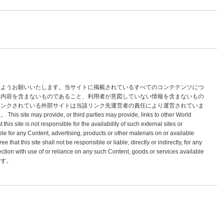
すようお願いいたします。当サイトに掲載されているすべてのコンテテンツにつ
な内容を含まないものであること、利用者が意図していない情報を含まないもの
リンクされている外部サイトは当該リンク先運営者の責任により運営されていま
vide, or third parties may provide, links to other World
s site is not responsible for the availability of such external sites or
le for any Content, advertising, products or other materials on or available
hat this site shall not be responsible or liable, directly or indirectly, for any
tion with use of or reliance on any such Content, goods or services available
標です。