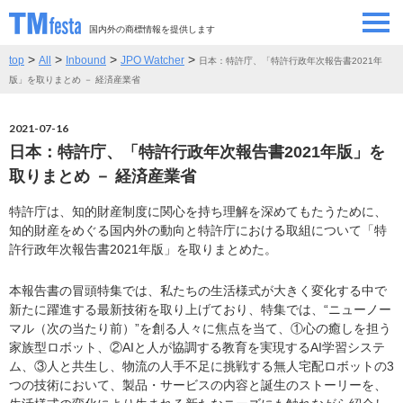
国内外の商標情報を提供します
>
>
>
>
top
All
Inbound
JPO Watcher
日本：特許庁、「特許行政年次報告書2021年
SEMINAR/EVENT
セミナー/イベント
版」を取りまとめ － 経済産業省
ABOUT
当サイトについて
2021-07-16
日本：特許庁、「特許行政年次報告書2021年版」を
CONTRIBUTORS
情報提供者
取りまとめ － 経済産業省
特許庁は、知的財産制度に関心を持ち理解を深めてもたうために、
CONTACT
お問い合わせ
知的財産をめぐる国内外の動向と特許庁における取組について「特
許行政年次報告書2021年版」を取りまとめた。
本報告書の冒頭特集では、私たちの生活様式が大きく変化する中で
新たに躍進する最新技術を取り上げており、特集では、“ニューノー
マル（次の当たり前）”を創る人々に焦点を当て、①心の癒しを担う
家族型ロボット、②AIと人が協調する教育を実現するAI学習システ
ム、③人と共生し、物流の人手不足に挑戦する無人宅配ロボットの3
つの技術において、製品・サービスの内容と誕生のストーリーを、