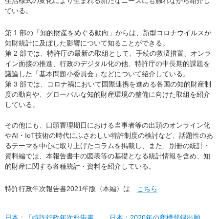
生活様式の変化により生まれる新たなニーズにも触れながら紹介し
ている。
第 1 部の「知的財産をめぐる動向」からは、新型コロナウイルスが
知財統計に及ぼした影響について知ることができる。
第 2 部では、特許庁の最新の取組として、手続の救済措置、オンラ
イン面接の推進、行政のデジタル化の他、特許庁の中長期的課題を
議論した「基本問題小委員会」などについて紹介している。
第 3 部では、コロナ禍において国際連携を進める各国の知的財産制
度の動向や、グローバルな知的財産環境の整備に向けた取組を紹介
している。
その他にも、口頭審理期日における当事者等の出頭のオンライン化
やAI・IoT技術の時代にふさわしい特許制度の検討など、話題性のあ
るテーマを中心に取り上げたコラムを掲載し、また、別冊の統計・
資料編では、本報告書中の図表等の基礎となる統計情報を含め、知
的財産に関する各種統計・資料を紹介している。
特許行政年次報告書2021年版〈本編〉は
こちら
日本：「特許行政年次報告書
日本：2020年の商標登録出願