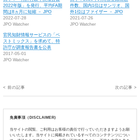
2022年版」を発行、平均FA期
件数、国内1位はサンリオ、国
間は8ヵ月に短縮 － JPO
外1位はファイザー － JPO
2022-07-28
2021-07-26
JPO Watcher
JPO Watcher
官民知財情報サービスの「ベ
ストミックス」を求めて、特
許庁が調査報告書を公表
2017-05-01
JPO Watcher
投
< 前の記事
次の記事 >
稿
ナ
ビ
免責事項（DISCLAIMER)
ゲ
当サイトの閲覧、ご利用はお客様の責任で行っていただきますようお願
ー
いいたします。当サイトに掲載されているすべてのコンテテンツについ