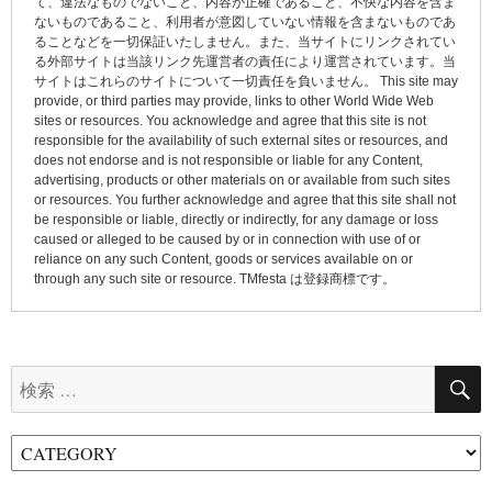
て、違法なものでないこと、内容が正確であること、不快な内容を含ま
シ
ないものであること、利用者が意図していない情報を含まないものであ
ョ
ることなどを一切保証いたしません。また、当サイトにリンクされてい
る外部サイトは当該リンク先運営者の責任により運営されています。当
ン
サイトはこれらのサイトについて一切責任を負いません。 This site may
provide, or third parties may provide, links to other World Wide Web
sites or resources. You acknowledge and agree that this site is not
responsible for the availability of such external sites or resources, and
does not endorse and is not responsible or liable for any Content,
advertising, products or other materials on or available from such sites
or resources. You further acknowledge and agree that this site shall not
be responsible or liable, directly or indirectly, for any damage or loss
caused or alleged to be caused by or in connection with use of or
reliance on any such Content, goods or services available on or
through any such site or resource. TMfesta は登録商標です。
検
索: