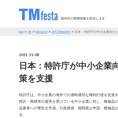
国内外の商標情報を提供します
>
>
>
>
top
All
Inbound
JPO Watcher
日本：特許庁が中小企業向け
2021-11-08
日本：特許庁が中小企業
策を支援
特許庁は、中小企業の海外での適時適切な権利行使を促進
特許・商標等の侵害を受けている中小企業に対し、模倣品
品業者への警告文作成、行政摘発、税関差止申請、模倣品
る。