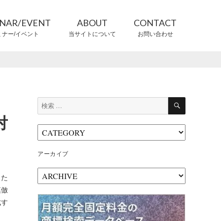
INAR/EVENT
ABOUT
CONTACT
ミナー/イベント
当サイトについて
お問い合わせ
CONTRIBUTORS
情報提供者
検
検
索
索:
対
アーカイブ
ア
した
ー
模倣
カ
成す
イ
ブ