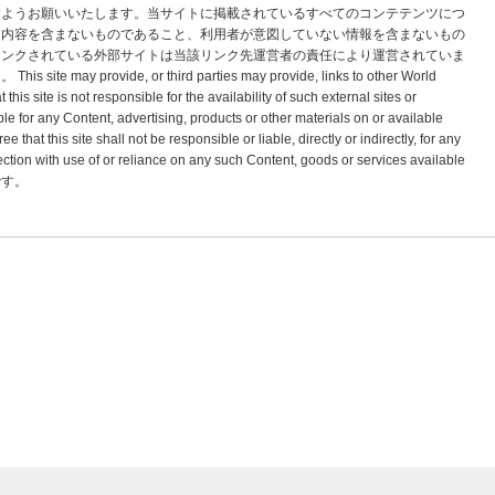
すようお願いいたします。当サイトに掲載されているすべてのコンテテンツにつ
な内容を含まないものであること、利用者が意図していない情報を含まないもの
リンクされている外部サイトは当該リンク先運営者の責任により運営されていま
vide, or third parties may provide, links to other World
s site is not responsible for the availability of such external sites or
le for any Content, advertising, products or other materials on or available
hat this site shall not be responsible or liable, directly or indirectly, for any
tion with use of or reliance on any such Content, goods or services available
標です。