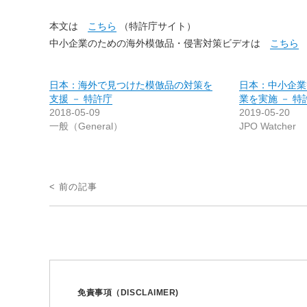
本文は
こちら
（特許庁サイト）
中小企業のための海外模倣品・侵害対策ビデオは
こちら
日本：海外で見つけた模倣品の対策を
日本：中小企業
支援 － 特許庁
業を実施 － 特
2018-05-09
2019-05-20
一般（General）
JPO Watcher
投
< 前の記事
稿
ナ
ビ
ゲ
ー
免責事項（DISCLAIMER)