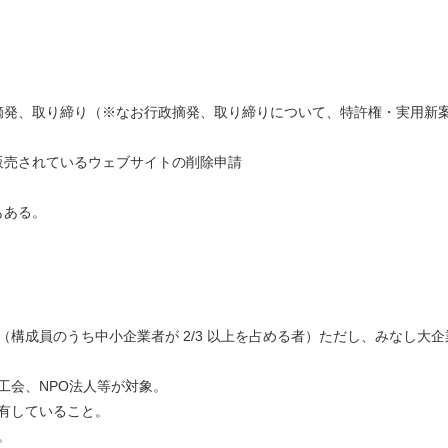
政摘発、取り締り（※なお行政摘発、取り締りについて、特許権・実用新
が販売されているウェブサイトの削除申請
もある。
（構成員のうち中小企業者が 2/3 以上を占める者）ただし、みなし大企
工会、NPO法人等が対象。
保有していること。
。