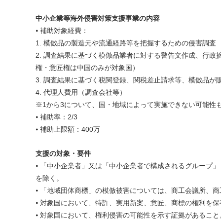
中小企業等海外侵害対策支援事業の内容
⦁ 補助対象経費：
1. 模倣品の製造元や流通経路等を把握するための侵害調査
2. 調査結果に基づく模倣品業者に対する警告文作成、行
権・意匠権は中国のみが対象国）
3. 調査結果に基づく税関登録、関税差止請求等、模倣品
4. 代理人費用（調査会社等）
※1から3について、国・地域によって実施できない可能性
⦁ 補助率：2/3
⦁ 補助上限額：400万
支援の対象・要件
⦁ 「中小企業者」又は「中小企業者で構成されるグループ」
を除く。
⦁ 「地域団体商標」の模倣被害については、商工会議所、商
⦁ 対象国において、特許、実用新案、意匠、商標の権利を
⦁ 対象国において、権利侵害の可能性を示す証拠があること