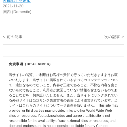
索機能」を追加
2021-11-20
国内 (Domestic)
投
< 前の記事
次の記事 >
稿
ナ
ビ
免責事項（DISCLAIMER)
ゲ
当サイトの閲覧、ご利用はお客様の責任で行っていただきますようお願
ー
いいたします。当サイトに掲載されているすべてのコンテテンツについ
て、違法なものでないこと、内容が正確であること、不快な内容を含ま
シ
ないものであること、利用者が意図していない情報を含まないものであ
ョ
ることなどを一切保証いたしません。また、当サイトにリンクされてい
る外部サイトは当該リンク先運営者の責任により運営されています。当
ン
サイトはこれらのサイトについて一切責任を負いません。 This site may
provide, or third parties may provide, links to other World Wide Web
sites or resources. You acknowledge and agree that this site is not
responsible for the availability of such external sites or resources, and
does not endorse and is not responsible or liable for any Content,