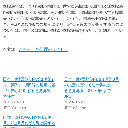
商標法では、パリ条約の同盟国、世界貿易機関の加盟国又は商標法
条約の締約国の国の紋章、その他の記章、国際機関を表示する標章
等（以下「国の紋章等」という。）のうち、同法第4条第1項第2
号、第3号及び第5号の規定により、経済産業大臣が指定するものに
ついては、同一又は類似の商標の商標登録を拒絶し、無効としてい
る。
本文は
こちら （特許庁のサイト）
日本：商標法第4条第1項第2
日本：商標法第4条第1項第3号
号、第3号、第5号の規定に基
の規定に基づく告示案に対す
づく告示に対する意見募集 －
る意見募集、8月30日まで－
特許庁
JPO
2017-12-19
2024-07-29
JPO Watcher
JPO Watcher
日本：商標法第4条第1項第2
号、第3号及び第5号に関する