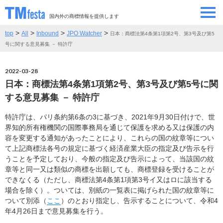
国内外の商標情報を提供します
>
>
>
>
top
All
Inbound
JPO Watcher
日本：商標法第4条第1項第2号、第3号及び第5
SEMINAR/EVENT
セミナー/イベント
号に関する意見募集 － 特許庁
ABOUT
当サイトについて
2022-03-28
日本：商標法第4条第1項第2号、第3号及び第5号に関
CONTRIBUTORS
情報提供者
する意見募集 － 特許庁
特許庁は、パリ条約第6条の3に基づき、2021年9月30日付けで、世
CONTACT
お問い合わせ
界知的所有権機関の国際事務局を通じて保護を求める又は保護の内
容を変更する通知があったことにより、これらの国の紋章等につい
て上記商標法各号の規定に基づく経済産業大臣の指定及び告示を行
うことを予定しており、今般の指定及び告示によって、当該国の紋
章等と同一又は類似の商標を出願しても、商標登録を受けることが
できなくる（ただし、商標法第4条第1項第3号イ又はロに該当する
場合を除く）。ついては、別紙の一覧表に掲げられた国の紋章等に
ついて別添（
ここ
）のとおり指定し、告示することについて、令和4
年4月26日まで意見募集を行う。