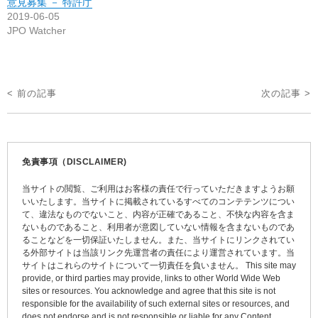
意見募集 － 特許庁
2019-06-05
JPO Watcher
投
< 前の記事
次の記事 >
稿
ナ
ビ
免責事項（DISCLAIMER)
ゲ
当サイトの閲覧、ご利用はお客様の責任で行っていただきますようお願
ー
いいたします。当サイトに掲載されているすべてのコンテテンツについ
て、違法なものでないこと、内容が正確であること、不快な内容を含ま
シ
ないものであること、利用者が意図していない情報を含まないものであ
ョ
ることなどを一切保証いたしません。また、当サイトにリンクされてい
る外部サイトは当該リンク先運営者の責任により運営されています。当
ン
サイトはこれらのサイトについて一切責任を負いません。 This site may
provide, or third parties may provide, links to other World Wide Web
sites or resources. You acknowledge and agree that this site is not
responsible for the availability of such external sites or resources, and
does not endorse and is not responsible or liable for any Content,